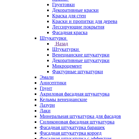
Грунтовки
Декоративные краски
Краска для стен
Краски и пропитки для дерева
Лессирующие покрытия
Фасадная краска
Штукатурки
Назад
Штукатурки
Венецианские штукатурки
Декоративные штукатурки
Микроцемент
Фактурные штукатурки
Эмали
Анисептики
Грунт
Акриловая фасадная штукатурка
Кельмы венецианские
Лазури
Лаки
Минеральная штукатурка для фасадов
Силиконовая фасадная штукатурка
Фасадная штукатурка барашек
Фасадная штукатурка короед
Фасадная штукатурка с эффектом