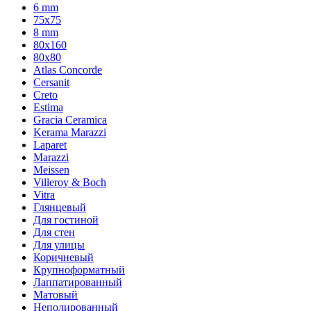
6 mm
75х75
8 mm
80x160
80x80
Atlas Concorde
Cersanit
Creto
Estima
Gracia Ceramica
Kerama Marazzi
Laparet
Marazzi
Meissen
Villeroy & Boch
Vitra
Глянцевый
Для гостиной
Для стен
Для улицы
Коричневый
Крупноформатный
Лаппатированный
Матовый
Неполированный