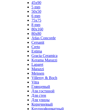
45x90
5 mm
50x50
6 mm
75х75
8 mm
80x160
80x80
Atlas Concorde
Cersanit
Creto
Estima
Gracia Ceramica
Kerama Marazzi
Laparet
Marazzi
Meissen
Villeroy & Boch
Vitra
Глянцевый
Для гостиной
Для стен
Для улицы
Коричневый
Крупноформатный