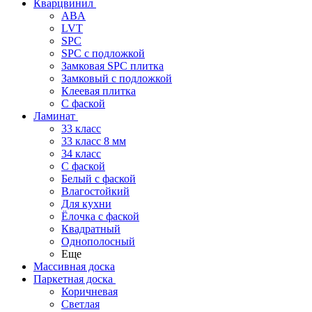
Кварцвинил
ABA
LVT
SPC
SPC с подложкой
Замковая SPC плитка
Замковый с подложкой
Клеевая плитка
С фаской
Ламинат
33 класс
33 класс 8 мм
34 класс
C фаской
Белый с фаской
Влагостойкий
Для кухни
Ёлочка с фаской
Квадратный
Однополосный
Еще
Массивная доска
Паркетная доска
Коричневая
Светлая