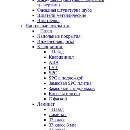
травертино
Фасадная штукатурка шуба
Шпатели металлические
Шпатлевка
Напольные покрытия
Назад
Напольные покрытия
Инженерная доска
Кварцвинил
Назад
Кварцвинил
ABA
LVT
SPC
SPC с подложкой
Замковая SPC плитка
Замковый с подложкой
Клеевая плитка
С фаской
Ламинат
Назад
Ламинат
33 класс
33 класс 8 мм