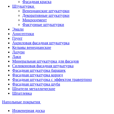
Фасадная краска
Штукатурки
Венецианские штукатурки
Декоративные штукатурки
Микроцемент
Фактурные штукатурки
Эмали
Анисептики
Грунт
Акриловая фасадная штукатурка
Кельмы венецианские
Лазури
Лаки
Минеральная штукатурка для фасадов
Силиконовая фасадная штукатурка
Фасадная штукатурка барашек
Фасадная штукатурка короед
Фасадная штукатурка с эффектом травертино
Фасадная штукатурка шуба
Шпатели металлические
Шпатлевка
Напольные покрытия
Инженерная доска