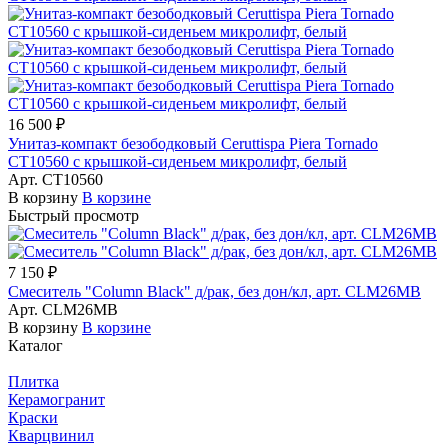
16 500 ₽
Унитаз-компакт безободковый Ceruttispa Piera Tornado
CT10560 с крышкой-сиденьем микролифт, белый
Арт.
CT10560
В корзину
В корзине
Быстрый просмотр
7 150 ₽
Смеситель "Column Black" д/рак, без дон/кл, арт. CLM26MB
Арт.
CLM26MB
В корзину
В корзине
Каталог
Плитка
Керамогранит
Краски
Кварцвинил