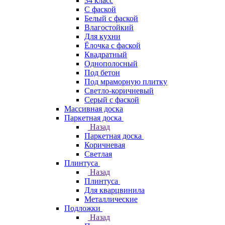
34 класс
C фаской
Белый с фаской
Влагостойкий
Для кухни
Ёлочка с фаской
Квадратный
Однополосный
Под бетон
Под мраморную плитку
Светло-коричневый
Серый с фаской
Массивная доска
Паркетная доска
Назад
Паркетная доска
Коричневая
Светлая
Плинтуса
Назад
Плинтуса
Для кварцвинила
Металлические
Подложки
Назад