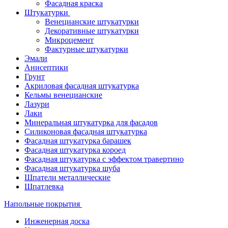
Фасадная краска
Штукатурки
Венецианские штукатурки
Декоративные штукатурки
Микроцемент
Фактурные штукатурки
Эмали
Анисептики
Грунт
Акриловая фасадная штукатурка
Кельмы венецианские
Лазури
Лаки
Минеральная штукатурка для фасадов
Силиконовая фасадная штукатурка
Фасадная штукатурка барашек
Фасадная штукатурка короед
Фасадная штукатурка с эффектом травертино
Фасадная штукатурка шуба
Шпатели металлические
Шпатлевка
Напольные покрытия
Инженерная доска