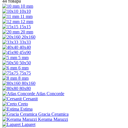
44 товара
10 mm
10x10
11 mm
12 mm
15x15
20 mm
20х160
33x33
40х40
45x90
5 mm
50x50
6 mm
75х75
8 mm
80x160
80x80
Atlas Concorde
Cersanit
Creto
Estima
Gracia Ceramica
Kerama Marazzi
Laparet