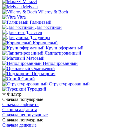
Marazzi
Meissen
Villeroy & Boch
Vitra
Глянцевый
Для гостиной
Для стен
Для улицы
Коричневый
Крупноформатный
Лаппатированный
Матовый
Неполированный
Оранжевый
Под кирпич
Синий
Структурированный
Турецкий
Фильтр
Сначала популярные
С начала алфавита
С конца алфавита
Сначала непопулярные
Сначала популярные
Сначала дешевые