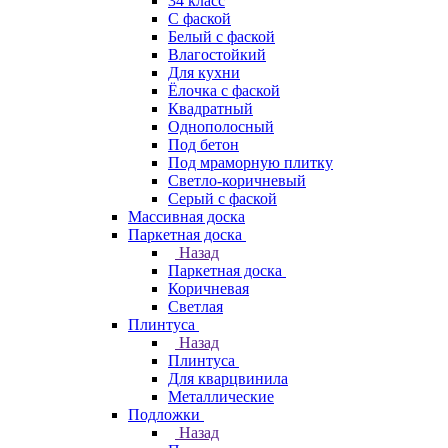
34 класс
C фаской
Белый с фаской
Влагостойкий
Для кухни
Ёлочка с фаской
Квадратный
Однополосный
Под бетон
Под мраморную плитку
Светло-коричневый
Серый с фаской
Массивная доска
Паркетная доска
Назад
Паркетная доска
Коричневая
Светлая
Плинтуса
Назад
Плинтуса
Для кварцвинила
Металлические
Подложки
Назад