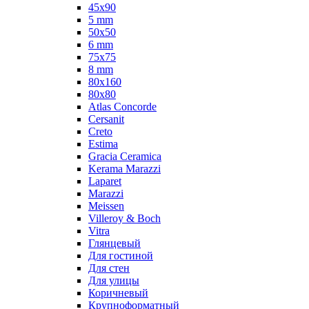
45x90
5 mm
50x50
6 mm
75х75
8 mm
80x160
80x80
Atlas Concorde
Cersanit
Creto
Estima
Gracia Ceramica
Kerama Marazzi
Laparet
Marazzi
Meissen
Villeroy & Boch
Vitra
Глянцевый
Для гостиной
Для стен
Для улицы
Коричневый
Крупноформатный