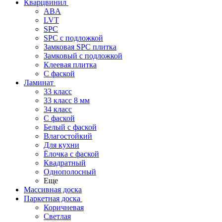
Кварцвинил
ABA
LVT
SPC
SPC с подложкой
Замковая SPC плитка
Замковый с подложкой
Клеевая плитка
С фаской
Ламинат
33 класс
33 класс 8 мм
34 класс
C фаской
Белый с фаской
Влагостойкий
Для кухни
Ёлочка с фаской
Квадратный
Однополосный
Еще
Массивная доска
Паркетная доска
Коричневая
Светлая