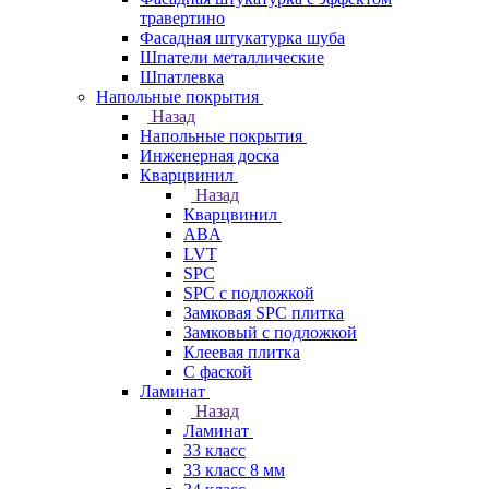
травертино
Фасадная штукатурка шуба
Шпатели металлические
Шпатлевка
Напольные покрытия
Назад
Напольные покрытия
Инженерная доска
Кварцвинил
Назад
Кварцвинил
ABA
LVT
SPC
SPC с подложкой
Замковая SPC плитка
Замковый с подложкой
Клеевая плитка
С фаской
Ламинат
Назад
Ламинат
33 класс
33 класс 8 мм