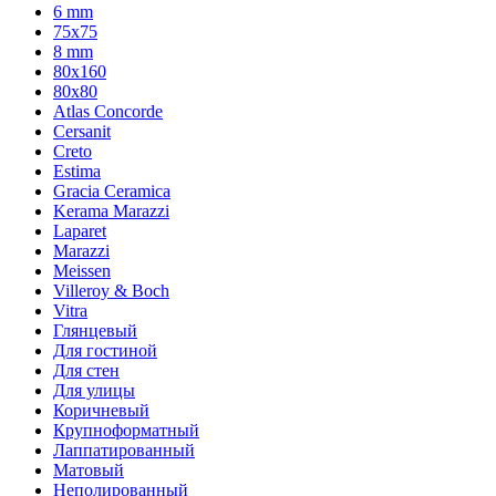
6 mm
75х75
8 mm
80x160
80x80
Atlas Concorde
Cersanit
Creto
Estima
Gracia Ceramica
Kerama Marazzi
Laparet
Marazzi
Meissen
Villeroy & Boch
Vitra
Глянцевый
Для гостиной
Для стен
Для улицы
Коричневый
Крупноформатный
Лаппатированный
Матовый
Неполированный