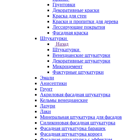
Грунтовки
Декоративные краски
Краска для стен
Краски и пропитки для дерева
Лессирующие покрытия
Фасадная краска
Штукатурки
Назад
Штукатурки
Венецианские штукатурки
Декоративные штукатурки
Микроцемент
Фактурные штукатурки
Эмали
Анисептики
Грунт
Акриловая фасадная штукатурка
Кельмы венецианские
Лазури
Лаки
Минеральная штукатурка для фасадов
Силиконовая фасадная штукатурка
Фасадная штукатурка барашек
Фасадная штукатурка короед
Фасадная штукатурка с эффектом