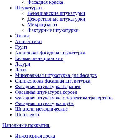
Фасадная краска
Штукатурки
Венецианские штукатурки
Декоративные штукатурки
Микроцемент
Фактурные штукатурки
Эмали
Анисептики
Грунт
Акриловая фасадная штукатурка
Кельмы венецианские
Лазури
Лаки
Минеральная штукатурка для фасадов
Силиконовая фасадная штукатурка
Фасадная штукатурка барашек
Фасадная штукатурка короед
Фасадная штукатурка с эффектом травертино
Фасадная штукатурка шуба
Шпатели металлические
Шпатлевка
Напольные покрытия
Инженерная доска