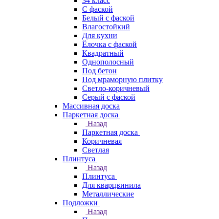
34 класс
C фаской
Белый с фаской
Влагостойкий
Для кухни
Ёлочка с фаской
Квадратный
Однополосный
Под бетон
Под мраморную плитку
Светло-коричневый
Серый с фаской
Массивная доска
Паркетная доска
Назад
Паркетная доска
Коричневая
Светлая
Плинтуса
Назад
Плинтуса
Для кварцвинила
Металлические
Подложки
Назад