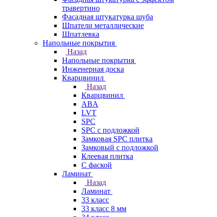
травертино
Фасадная штукатурка шуба
Шпатели металлические
Шпатлевка
Напольные покрытия
Назад
Напольные покрытия
Инженерная доска
Кварцвинил
Назад
Кварцвинил
ABA
LVT
SPC
SPC с подложкой
Замковая SPC плитка
Замковый с подложкой
Клеевая плитка
С фаской
Ламинат
Назад
Ламинат
33 класс
33 класс 8 мм