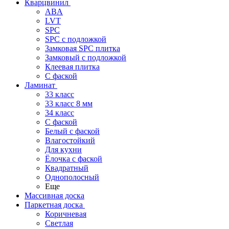
Кварцвинил
ABA
LVT
SPC
SPC с подложкой
Замковая SPC плитка
Замковый с подложкой
Клеевая плитка
С фаской
Ламинат
33 класс
33 класс 8 мм
34 класс
C фаской
Белый с фаской
Влагостойкий
Для кухни
Ёлочка с фаской
Квадратный
Однополосный
Еще
Массивная доска
Паркетная доска
Коричневая
Светлая