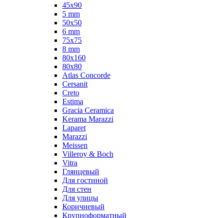
45x90
5 mm
50x50
6 mm
75х75
8 mm
80x160
80x80
Atlas Concorde
Cersanit
Creto
Estima
Gracia Ceramica
Kerama Marazzi
Laparet
Marazzi
Meissen
Villeroy & Boch
Vitra
Глянцевый
Для гостиной
Для стен
Для улицы
Коричневый
Крупноформатный