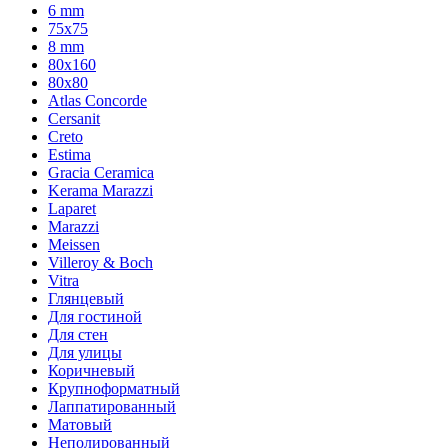
6 mm
75х75
8 mm
80x160
80x80
Atlas Concorde
Cersanit
Creto
Estima
Gracia Ceramica
Kerama Marazzi
Laparet
Marazzi
Meissen
Villeroy & Boch
Vitra
Глянцевый
Для гостиной
Для стен
Для улицы
Коричневый
Крупноформатный
Лаппатированный
Матовый
Неполированный