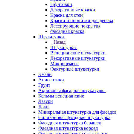
Грунтовки
Декоративные краски
Краска для стен
Краски и пропитки для дерева
Лессирующие покрытия
Фасадная краска
Штукатурки
Назад
Штукатурки
Венецианские штукатурки
Декоративные штукатурки
Микроцемент
Фактурные штукатурки
Эмали
Анисептики
Грунт
Акриловая фасадная штукатурка
Кельмы венецианские
Лазури
Лаки
Минеральная штукатурка для фасадов
Силиконовая фасадная штукатурка
Фасадная штукатурка барашек
Фасадная штукатурка короед
Фасадная штукатурка с эффектом