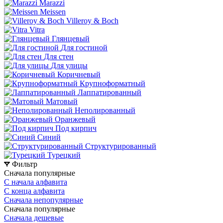
Marazzi
Meissen
Villeroy & Boch
Vitra
Глянцевый
Для гостиной
Для стен
Для улицы
Коричневый
Крупноформатный
Лаппатированный
Матовый
Неполированный
Оранжевый
Под кирпич
Синий
Структурированный
Турецкий
Фильтр
Сначала популярные
С начала алфавита
С конца алфавита
Сначала непопулярные
Сначала популярные
Сначала дешевые