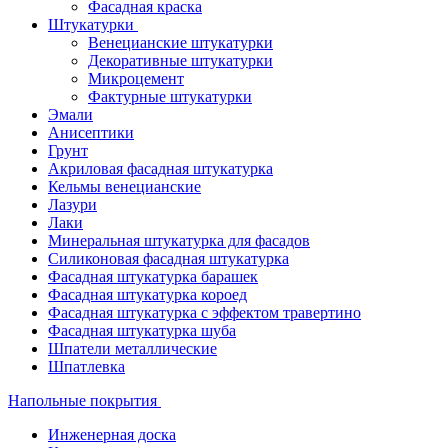
Фасадная краска
Штукатурки
Венецианские штукатурки
Декоративные штукатурки
Микроцемент
Фактурные штукатурки
Эмали
Анисептики
Грунт
Акриловая фасадная штукатурка
Кельмы венецианские
Лазури
Лаки
Минеральная штукатурка для фасадов
Силиконовая фасадная штукатурка
Фасадная штукатурка барашек
Фасадная штукатурка короед
Фасадная штукатурка с эффектом травертино
Фасадная штукатурка шуба
Шпатели металлические
Шпатлевка
Напольные покрытия
Инженерная доска