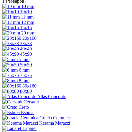
14 товаров
10 mm
10x10
11 mm
12 mm
15x15
20 mm
20х160
33x33
40х40
45x90
5 mm
50x50
6 mm
75х75
8 mm
80x160
80x80
Atlas Concorde
Cersanit
Creto
Estima
Gracia Ceramica
Kerama Marazzi
Laparet