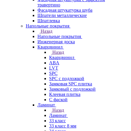
травертино
Фасадная штукатурка шуба
Шпатели металлические
Шпатлевка
Напольные покрытия
Назад
Напольные покрытия
Инженерная доска
Кварцвинил
Назад
Кварцвинил
ABA
LVT
SPC
SPC с подложкой
Замковая SPC плитка
Замковый с подложкой
Клеевая плитка
С фаской
Ламинат
Назад
Ламинат
33 класс
33 класс 8 мм