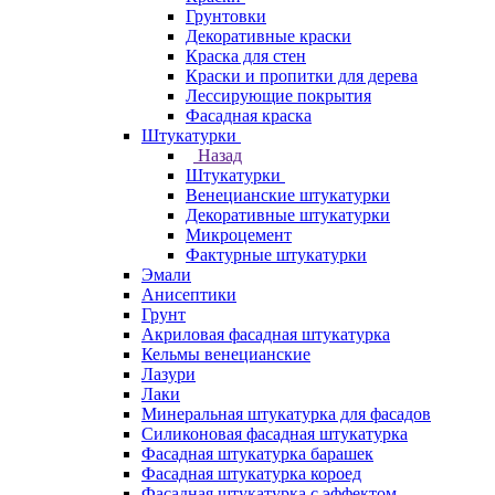
Грунтовки
Декоративные краски
Краска для стен
Краски и пропитки для дерева
Лессирующие покрытия
Фасадная краска
Штукатурки
Назад
Штукатурки
Венецианские штукатурки
Декоративные штукатурки
Микроцемент
Фактурные штукатурки
Эмали
Анисептики
Грунт
Акриловая фасадная штукатурка
Кельмы венецианские
Лазури
Лаки
Минеральная штукатурка для фасадов
Силиконовая фасадная штукатурка
Фасадная штукатурка барашек
Фасадная штукатурка короед
Фасадная штукатурка с эффектом