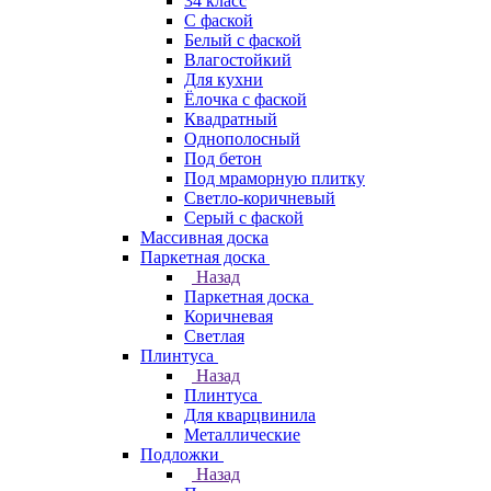
34 класс
C фаской
Белый с фаской
Влагостойкий
Для кухни
Ёлочка с фаской
Квадратный
Однополосный
Под бетон
Под мраморную плитку
Светло-коричневый
Серый с фаской
Массивная доска
Паркетная доска
Назад
Паркетная доска
Коричневая
Светлая
Плинтуса
Назад
Плинтуса
Для кварцвинила
Металлические
Подложки
Назад