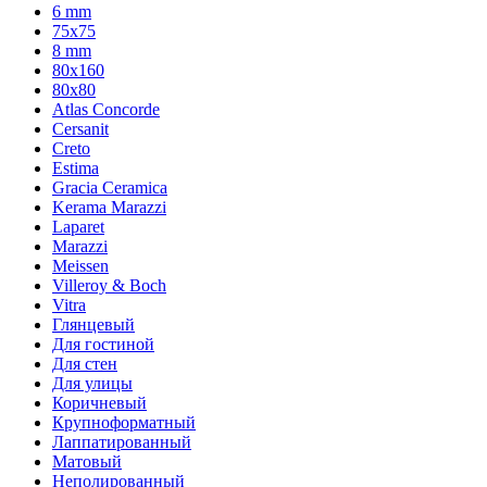
6 mm
75х75
8 mm
80x160
80x80
Atlas Concorde
Cersanit
Creto
Estima
Gracia Ceramica
Kerama Marazzi
Laparet
Marazzi
Meissen
Villeroy & Boch
Vitra
Глянцевый
Для гостиной
Для стен
Для улицы
Коричневый
Крупноформатный
Лаппатированный
Матовый
Неполированный