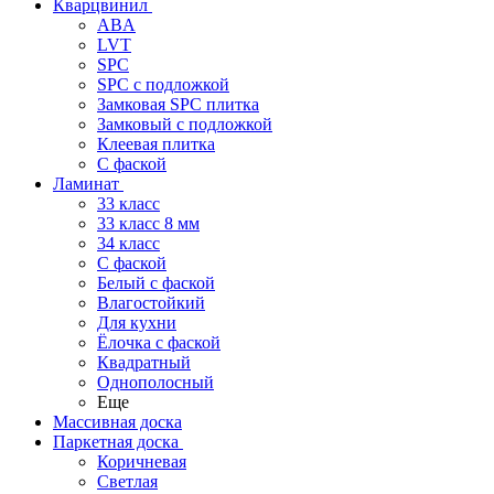
Кварцвинил
ABA
LVT
SPC
SPC с подложкой
Замковая SPC плитка
Замковый с подложкой
Клеевая плитка
С фаской
Ламинат
33 класс
33 класс 8 мм
34 класс
C фаской
Белый с фаской
Влагостойкий
Для кухни
Ёлочка с фаской
Квадратный
Однополосный
Еще
Массивная доска
Паркетная доска
Коричневая
Светлая