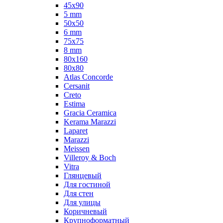
45x90
5 mm
50x50
6 mm
75х75
8 mm
80x160
80x80
Atlas Concorde
Cersanit
Creto
Estima
Gracia Ceramica
Kerama Marazzi
Laparet
Marazzi
Meissen
Villeroy & Boch
Vitra
Глянцевый
Для гостиной
Для стен
Для улицы
Коричневый
Крупноформатный