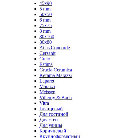
45x90
5 mm
50x50
6 mm
75х75
8 mm
80x160
80x80
Atlas Concorde
Cersanit
Creto
Estima
Gracia Ceramica
Kerama Marazzi
Laparet
Marazzi
Meissen
Villeroy & Boch
Vitra
Глянцевый
Для гостиной
Для стен
Для улицы
Коричневый
Крупноформатный