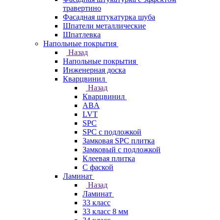
травертино
Фасадная штукатурка шуба
Шпатели металлические
Шпатлевка
Напольные покрытия
Назад
Напольные покрытия
Инженерная доска
Кварцвинил
Назад
Кварцвинил
ABA
LVT
SPC
SPC с подложкой
Замковая SPC плитка
Замковый с подложкой
Клеевая плитка
С фаской
Ламинат
Назад
Ламинат
33 класс
33 класс 8 мм