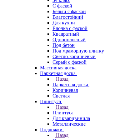
34 класс
C фаской
Белый с фаской
Влагостойкий
Для кухни
Ёлочка с фаской
Квадратный
Однополосный
Под бетон
Под мраморную плитку
Светло-коричневый
Серый с фаской
Массивная доска
Паркетная доска
Назад
Паркетная доска
Коричневая
Светлая
Плинтуса
Назад
Плинтуса
Для кварцвинила
Металлические
Подложки
Назад