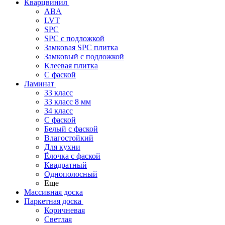
Кварцвинил
ABA
LVT
SPC
SPC с подложкой
Замковая SPC плитка
Замковый с подложкой
Клеевая плитка
С фаской
Ламинат
33 класс
33 класс 8 мм
34 класс
C фаской
Белый с фаской
Влагостойкий
Для кухни
Ёлочка с фаской
Квадратный
Однополосный
Еще
Массивная доска
Паркетная доска
Коричневая
Светлая