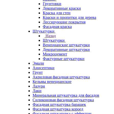
Грунтовки
Декоративные краски
Краска для стен
Краски и пропитки для дерева
Лессирующие покрытия
Фасадная краска
Штукатурки
Назад
Штукатурки
Венецианские штукатурки
Декоративные штукатурки
Микроцемент
Фактурные штукатурки
Эмали
Анисептики
Грунт
Акриловая фасадная штукатурка
Кельмы венецианские
Лазури
Лаки
Минеральная штукатурка для фасадов
Силиконовая фасадная штукатурка
Фасадная штукатурка барашек
Фасадная штукатурка короед
Фасадная штукатурка с эффектом