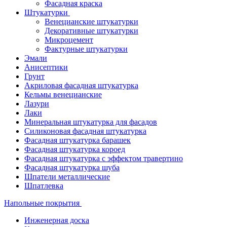
Фасадная краска
Штукатурки
Венецианские штукатурки
Декоративные штукатурки
Микроцемент
Фактурные штукатурки
Эмали
Анисептики
Грунт
Акриловая фасадная штукатурка
Кельмы венецианские
Лазури
Лаки
Минеральная штукатурка для фасадов
Силиконовая фасадная штукатурка
Фасадная штукатурка барашек
Фасадная штукатурка короед
Фасадная штукатурка с эффектом травертино
Фасадная штукатурка шуба
Шпатели металлические
Шпатлевка
Напольные покрытия
Инженерная доска