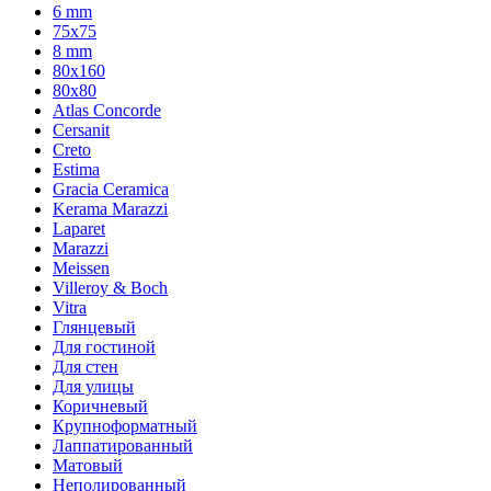
6 mm
75х75
8 mm
80x160
80x80
Atlas Concorde
Cersanit
Creto
Estima
Gracia Ceramica
Kerama Marazzi
Laparet
Marazzi
Meissen
Villeroy & Boch
Vitra
Глянцевый
Для гостиной
Для стен
Для улицы
Коричневый
Крупноформатный
Лаппатированный
Матовый
Неполированный