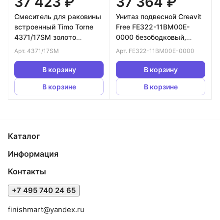
37 423 ₽
37 364 ₽
Смеситель для раковины
Унитаз подвесной Creavit
встроенный Timo Torne
Free FE322-11BM00E-
4371/17SM золото
0000 безободковый,
матовое
базальт
Арт.
4371/17SM
Арт.
FE322-11BM00E-0000
В корзину
В корзину
В корзине
В корзине
Каталог
Информация
Контакты
+7 495 740 24 65
finishmart@yandex.ru