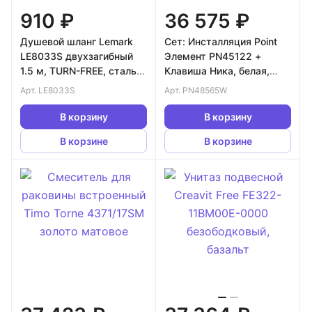
910 ₽
36 575 ₽
Душевой шланг Lemark
Сет: Инсталляция Point
LE8033S двухзагибный
Элемент PN45122 +
1.5 м, TURN-FREE, сталь
Клавиша Ника, белая,
хромированная, блистер
PN44081W + Унитаз
Арт.
LE8033S
Арт.
PN48565W
Деметра PN41121
В корзину
В корзину
В корзине
В корзине