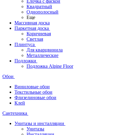
Ёлочка с фаской
Квадратный
Однополосный
Еще
Массивная доска
Паркетная доска
Коричневая
Светлая
Плинтуса
Для кварцвинила
Металлические
Подложки
Подложка Alpine Floor
Обои
Виниловые обои
Текстильные обои
Флизелиновые обои
Клей
Сантехника
Унитазы и инсталляции
Унитазы
Инсталляции