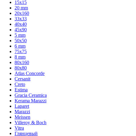
15x15
20 mm
20х160
33x33
40х40
45x90
5 mm
50x50
6 mm
75х75
8 mm
80x160
80x80
Atlas Concorde
Cersanit
Creto
Estima
Gracia Ceramica
Kerama Marazzi
Laparet
Marazzi
Meissen
Villeroy & Boch
Vitra
Глянцевый