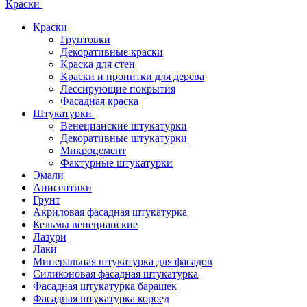
Краски
Краски
Грунтовки
Декоративные краски
Краска для стен
Краски и пропитки для дерева
Лессирующие покрытия
Фасадная краска
Штукатурки
Венецианские штукатурки
Декоративные штукатурки
Микроцемент
Фактурные штукатурки
Эмали
Анисептики
Грунт
Акриловая фасадная штукатурка
Кельмы венецианские
Лазури
Лаки
Минеральная штукатурка для фасадов
Силиконовая фасадная штукатурка
Фасадная штукатурка барашек
Фасадная штукатурка короед