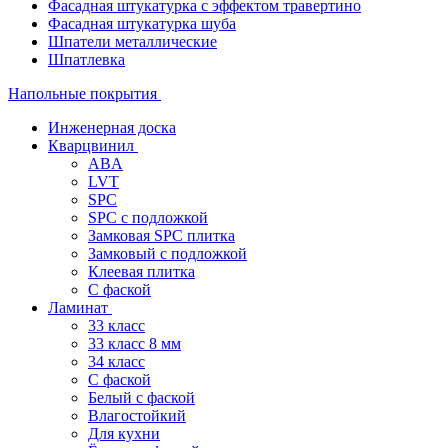
Фасадная штукатурка с эффектом травертино
Фасадная штукатурка шуба
Шпатели металлические
Шпатлевка
Напольные покрытия
Инженерная доска
Кварцвинил
ABA
LVT
SPC
SPC с подложкой
Замковая SPC плитка
Замковый с подложкой
Клеевая плитка
С фаской
Ламинат
33 класс
33 класс 8 мм
34 класс
C фаской
Белый с фаской
Влагостойкий
Для кухни