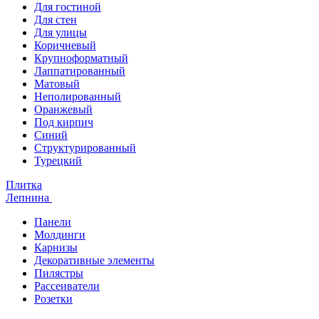
Для гостиной
Для стен
Для улицы
Коричневый
Крупноформатный
Лаппатированный
Матовый
Неполированный
Оранжевый
Под кирпич
Синий
Структурированный
Турецкий
Плитка
Лепнина
Панели
Молдинги
Карнизы
Декоративные элементы
Пилястры
Рассеиватели
Розетки