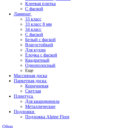
Клеевая плитка
С фаской
Ламинат
33 класс
33 класс 8 мм
34 класс
C фаской
Белый с фаской
Влагостойкий
Для кухни
Ёлочка с фаской
Квадратный
Однополосный
Еще
Массивная доска
Паркетная доска
Коричневая
Светлая
Плинтуса
Для кварцвинила
Металлические
Подложки
Подложка Alpine Floor
Обои