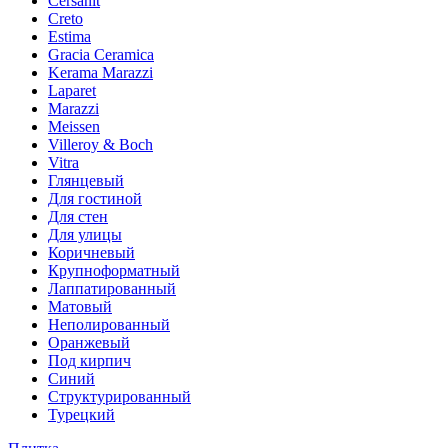
Cersanit
Creto
Estima
Gracia Ceramica
Kerama Marazzi
Laparet
Marazzi
Meissen
Villeroy & Boch
Vitra
Глянцевый
Для гостиной
Для стен
Для улицы
Коричневый
Крупноформатный
Лаппатированный
Матовый
Неполированный
Оранжевый
Под кирпич
Синий
Структурированный
Турецкий