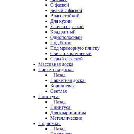
C фаской
Белый с фаской
Влагостойкий
Для кухни
Ёлочка с фаской
Квадратный
Однополосный
Под бетон
Под мраморную плитку
Светло-коричневый
Серый с фаской
Массивная доска
Паркетная доска
Назад
Паркетная доска
Коричневая
Светлая
Плинтуса
Назад
Плинтуса
Для кварцвинила
Металлические
Подложки
Назад