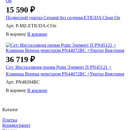
15 590 ₽
Подвесной унитаз Cersanit без сиденья ETIUDA Clean On
Арт.
P-MZ-ETIUDA-COn
В корзину
В корзине
36 719 ₽
Сет: Инсталляция пневм Point Элемент П PN45121 +
Клавиша Венера черн/хром PN44072BC +Унитаз Виктория
Арт.
PN48204BC
В корзину
В корзине
Каталог
Плитка
Керамогранит