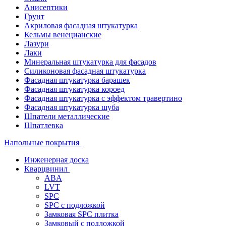
Анисептики
Грунт
Акриловая фасадная штукатурка
Кельмы венецианские
Лазури
Лаки
Минеральная штукатурка для фасадов
Силиконовая фасадная штукатурка
Фасадная штукатурка барашек
Фасадная штукатурка короед
Фасадная штукатурка с эффектом травертино
Фасадная штукатурка шуба
Шпатели металлические
Шпатлевка
Напольные покрытия
Инженерная доска
Кварцвинил
ABA
LVT
SPC
SPC с подложкой
Замковая SPC плитка
Замковый с подложкой