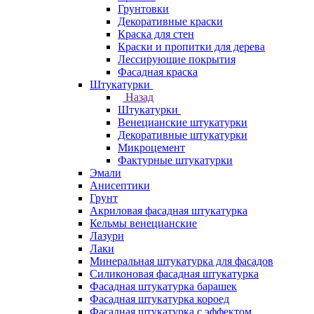
Грунтовки
Декоративные краски
Краска для стен
Краски и пропитки для дерева
Лессирующие покрытия
Фасадная краска
Штукатурки
Назад
Штукатурки
Венецианские штукатурки
Декоративные штукатурки
Микроцемент
Фактурные штукатурки
Эмали
Анисептики
Грунт
Акриловая фасадная штукатурка
Кельмы венецианские
Лазури
Лаки
Минеральная штукатурка для фасадов
Силиконовая фасадная штукатурка
Фасадная штукатурка барашек
Фасадная штукатурка короед
Фасадная штукатурка с эффектом