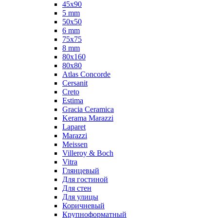
45x90
5 mm
50x50
6 mm
75х75
8 mm
80x160
80x80
Atlas Concorde
Cersanit
Creto
Estima
Gracia Ceramica
Kerama Marazzi
Laparet
Marazzi
Meissen
Villeroy & Boch
Vitra
Глянцевый
Для гостиной
Для стен
Для улицы
Коричневый
Крупноформатный