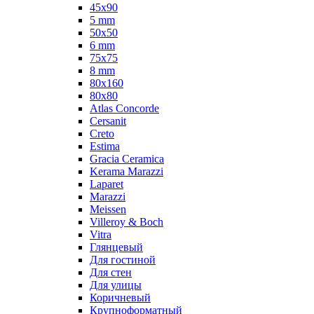
45x90
5 mm
50x50
6 mm
75х75
8 mm
80x160
80x80
Atlas Concorde
Cersanit
Creto
Estima
Gracia Ceramica
Kerama Marazzi
Laparet
Marazzi
Meissen
Villeroy & Boch
Vitra
Глянцевый
Для гостиной
Для стен
Для улицы
Коричневый
Крупноформатный