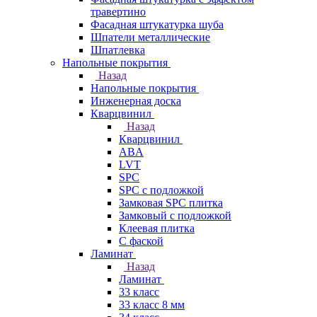
травертино
Фасадная штукатурка шуба
Шпатели металлические
Шпатлевка
Напольные покрытия
Назад
Напольные покрытия
Инженерная доска
Кварцвинил
Назад
Кварцвинил
ABA
LVT
SPC
SPC с подложкой
Замковая SPC плитка
Замковый с подложкой
Клеевая плитка
С фаской
Ламинат
Назад
Ламинат
33 класс
33 класс 8 мм