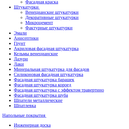
Фасадная краска
Штукатурки
Венецианские штукатурки
Декоративные штукатурки
Микроцемент
Фактурные штукатурки
Эмали
Анисептики
Грунт
Акриловая фасадная штукатурка
Кельмы венецианские
Лазури
Лаки
Минеральная штукатурка для фасадов
Силиконовая фасадная штукатурка
Фасадная штукатурка барашек
Фасадная штукатурка короед
Фасадная штукатурка с эффектом травертино
Фасадная штукатурка шуба
Шпатели металлические
Шпатлевка
Напольные покрытия
Инженерная доска