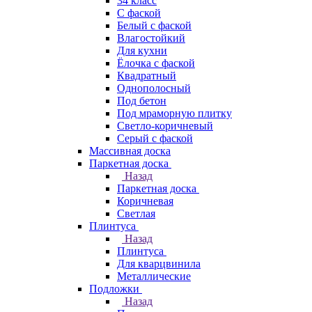
34 класс
C фаской
Белый с фаской
Влагостойкий
Для кухни
Ёлочка с фаской
Квадратный
Однополосный
Под бетон
Под мраморную плитку
Светло-коричневый
Серый с фаской
Массивная доска
Паркетная доска
Назад
Паркетная доска
Коричневая
Светлая
Плинтуса
Назад
Плинтуса
Для кварцвинила
Металлические
Подложки
Назад