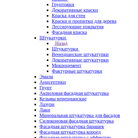
Грунтовки
Декоративные краски
Краска для стен
Краски и пропитки для дерева
Лессирующие покрытия
Фасадная краска
Штукатурки
Назад
Штукатурки
Венецианские штукатурки
Декоративные штукатурки
Микроцемент
Фактурные штукатурки
Эмали
Анисептики
Грунт
Акриловая фасадная штукатурка
Кельмы венецианские
Лазури
Лаки
Минеральная штукатурка для фасадов
Силиконовая фасадная штукатурка
Фасадная штукатурка барашек
Фасадная штукатурка короед
Фасадная штукатурка с эффектом