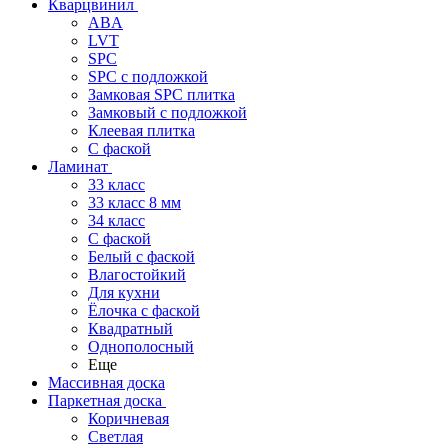
Кварцвинил
ABA
LVT
SPC
SPC с подложкой
Замковая SPC плитка
Замковый с подложкой
Клеевая плитка
С фаской
Ламинат
33 класс
33 класс 8 мм
34 класс
C фаской
Белый с фаской
Влагостойкий
Для кухни
Ёлочка с фаской
Квадратный
Однополосный
Еще
Массивная доска
Паркетная доска
Коричневая
Светлая