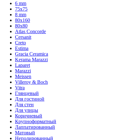
6 mm
75х75
8 mm
80x160
80x80
Atlas Concorde
Cersanit
Creto
Estima
Gracia Ceramica
Kerama Marazzi
Laparet
Marazzi
Meissen
Villeroy & Boch
Vitra
Глянцевый
Для гостиной
Для стен
Для улицы
Коричневый
Крупноформатный
Лаппатированный
Матовый
Неполированный