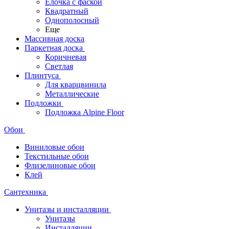
Ёлочка с фаской
Квадратный
Однополосный
Еще
Массивная доска
Паркетная доска
Коричневая
Светлая
Плинтуса
Для кварцвинила
Металлические
Подложки
Подложка Alpine Floor
Обои
Виниловые обои
Текстильные обои
Флизелиновые обои
Клей
Сантехника
Унитазы и инсталляции
Унитазы
Инсталляции