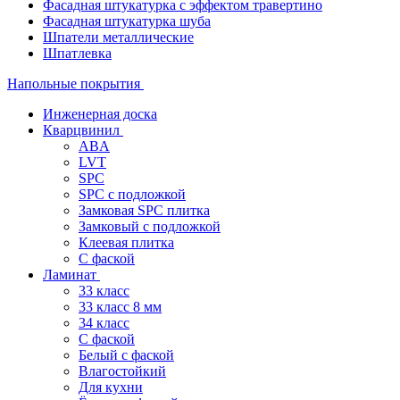
Фасадная штукатурка с эффектом травертино
Фасадная штукатурка шуба
Шпатели металлические
Шпатлевка
Напольные покрытия
Инженерная доска
Кварцвинил
ABA
LVT
SPC
SPC с подложкой
Замковая SPC плитка
Замковый с подложкой
Клеевая плитка
С фаской
Ламинат
33 класс
33 класс 8 мм
34 класс
C фаской
Белый с фаской
Влагостойкий
Для кухни