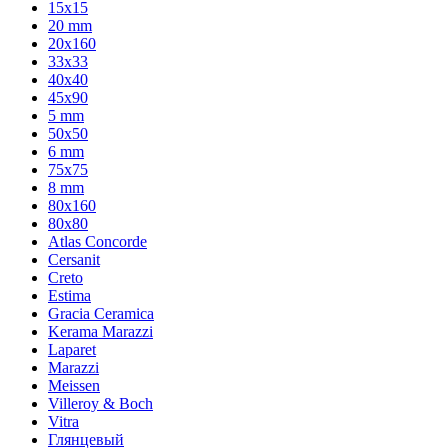
15x15
20 mm
20х160
33x33
40х40
45x90
5 mm
50x50
6 mm
75х75
8 mm
80x160
80x80
Atlas Concorde
Cersanit
Creto
Estima
Gracia Ceramica
Kerama Marazzi
Laparet
Marazzi
Meissen
Villeroy & Boch
Vitra
Глянцевый