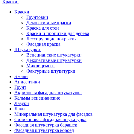
Краски
Краски
Грунтовки
Декоративные краски
Краска для стен
Краски и пропитки для дерева
Лессирующие покрытия
Фасадная краска
Штукатурки
Венецианские штукатурки
Декоративные штукатурки
Микроцемент
Фактурные штукатурки
Эмали
Анисептики
Грунт
Акриловая фасадная штукатурка
Кельмы венецианские
Лазури
Лаки
Минеральная штукатурка для фасадов
Силиконовая фасадная штукатурка
Фасадная штукатурка барашек
Фасадная штукатурка короед