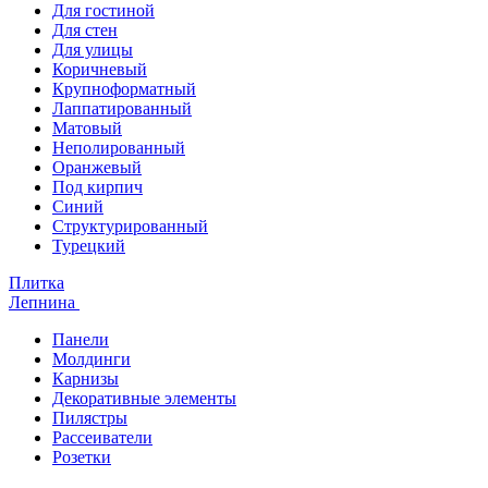
Для гостиной
Для стен
Для улицы
Коричневый
Крупноформатный
Лаппатированный
Матовый
Неполированный
Оранжевый
Под кирпич
Синий
Структурированный
Турецкий
Плитка
Лепнина
Панели
Молдинги
Карнизы
Декоративные элементы
Пилястры
Рассеиватели
Розетки