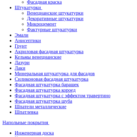
Фасадная краска
Штукатурки
Венецианские штукатурки
Декоративные штукатурки
Микроцемент
Фактурные штукатурки
Эмали
Анисептики
Грунт
Акриловая фасадная штукатурка
Кельмы венецианские
Лазури
Лаки
Минеральная штукатурка для фасадов
Силиконовая фасадная штукатурка
Фасадная штукатурка барашек
Фасадная штукатурка короед
Фасадная штукатурка с эффектом травертино
Фасадная штукатурка шуба
Шпатели металлические
Шпатлевка
Напольные покрытия
Инженерная доска