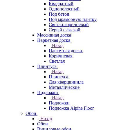
Квадратный
Однополосный
Под бетон
Под мраморную плитку
Светло-коричневый
Серый с фаской
Массивная доска
Паркетная доска
Назад
Паркетная доска
Коричневая
Светлая
Плинтуса
Назад
Плинтуса
Для кварцвинила
Металлические
Подложки
Назад
Подложки
Подложка Alpine Floor
Обои
Назад
Обои
Виниловые обои