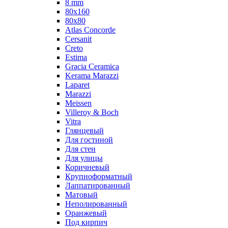
8 mm
80x160
80x80
Atlas Concorde
Cersanit
Creto
Estima
Gracia Ceramica
Kerama Marazzi
Laparet
Marazzi
Meissen
Villeroy & Boch
Vitra
Глянцевый
Для гостиной
Для стен
Для улицы
Коричневый
Крупноформатный
Лаппатированный
Матовый
Неполированный
Оранжевый
Под кирпич