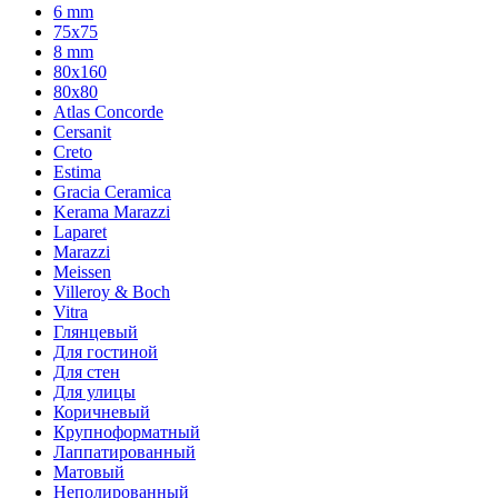
6 mm
75х75
8 mm
80x160
80x80
Atlas Concorde
Cersanit
Creto
Estima
Gracia Ceramica
Kerama Marazzi
Laparet
Marazzi
Meissen
Villeroy & Boch
Vitra
Глянцевый
Для гостиной
Для стен
Для улицы
Коричневый
Крупноформатный
Лаппатированный
Матовый
Неполированный