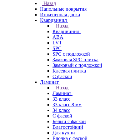
Назад
Напольные покрытия
Инженерная доска
Кварцвинил
Назад
Кварцвинил
ABA
LVT
SPC
SPC с подложкой
Замковая SPC плитка
Замковый с подложкой
Клеевая плитка
С фаской
Ламинат
Назад
Ламинат
33 класс
33 класс 8 мм
34 класс
C фаской
Белый с фаской
Влагостойкий
Для кухни
Ёлочка с фаской