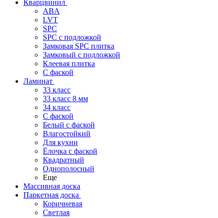
Кварцвинил
ABA
LVT
SPC
SPC с подложкой
Замковая SPC плитка
Замковый с подложкой
Клеевая плитка
С фаской
Ламинат
33 класс
33 класс 8 мм
34 класс
C фаской
Белый с фаской
Влагостойкий
Для кухни
Ёлочка с фаской
Квадратный
Однополосный
Еще
Массивная доска
Паркетная доска
Коричневая
Светлая