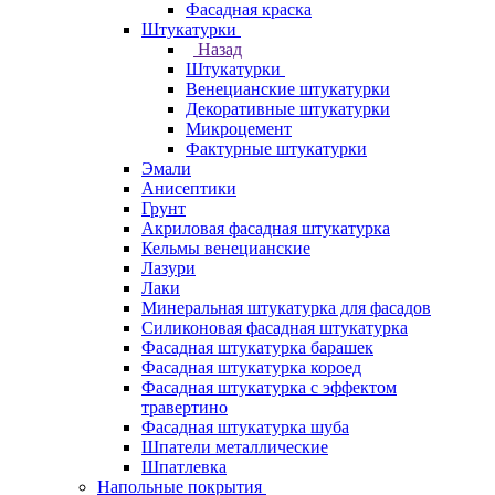
Фасадная краска
Штукатурки
Назад
Штукатурки
Венецианские штукатурки
Декоративные штукатурки
Микроцемент
Фактурные штукатурки
Эмали
Анисептики
Грунт
Акриловая фасадная штукатурка
Кельмы венецианские
Лазури
Лаки
Минеральная штукатурка для фасадов
Силиконовая фасадная штукатурка
Фасадная штукатурка барашек
Фасадная штукатурка короед
Фасадная штукатурка с эффектом
травертино
Фасадная штукатурка шуба
Шпатели металлические
Шпатлевка
Напольные покрытия