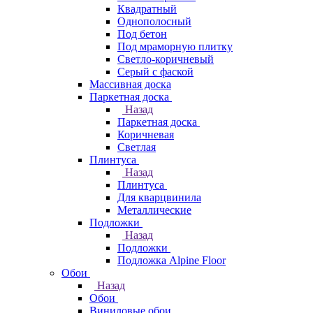
Квадратный
Однополосный
Под бетон
Под мраморную плитку
Светло-коричневый
Серый с фаской
Массивная доска
Паркетная доска
Назад
Паркетная доска
Коричневая
Светлая
Плинтуса
Назад
Плинтуса
Для кварцвинила
Металлические
Подложки
Назад
Подложки
Подложка Alpine Floor
Обои
Назад
Обои
Виниловые обои