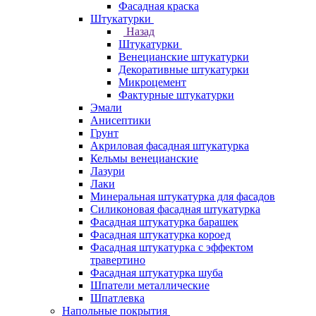
Фасадная краска
Штукатурки
Назад
Штукатурки
Венецианские штукатурки
Декоративные штукатурки
Микроцемент
Фактурные штукатурки
Эмали
Анисептики
Грунт
Акриловая фасадная штукатурка
Кельмы венецианские
Лазури
Лаки
Минеральная штукатурка для фасадов
Силиконовая фасадная штукатурка
Фасадная штукатурка барашек
Фасадная штукатурка короед
Фасадная штукатурка с эффектом
травертино
Фасадная штукатурка шуба
Шпатели металлические
Шпатлевка
Напольные покрытия