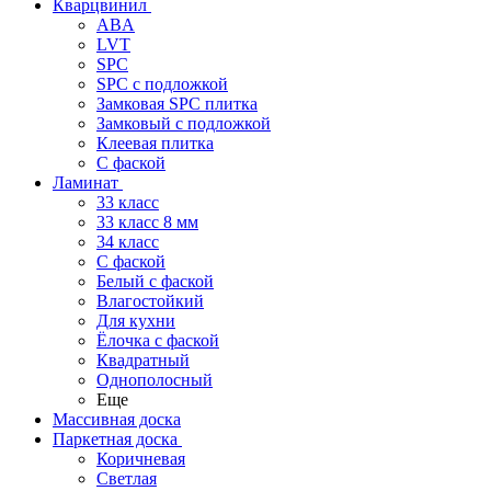
Кварцвинил
ABA
LVT
SPC
SPC с подложкой
Замковая SPC плитка
Замковый с подложкой
Клеевая плитка
С фаской
Ламинат
33 класс
33 класс 8 мм
34 класс
C фаской
Белый с фаской
Влагостойкий
Для кухни
Ёлочка с фаской
Квадратный
Однополосный
Еще
Массивная доска
Паркетная доска
Коричневая
Светлая