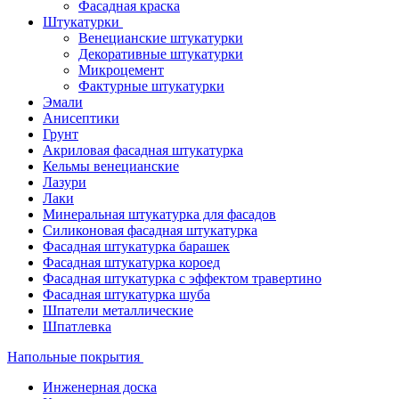
Фасадная краска
Штукатурки
Венецианские штукатурки
Декоративные штукатурки
Микроцемент
Фактурные штукатурки
Эмали
Анисептики
Грунт
Акриловая фасадная штукатурка
Кельмы венецианские
Лазури
Лаки
Минеральная штукатурка для фасадов
Силиконовая фасадная штукатурка
Фасадная штукатурка барашек
Фасадная штукатурка короед
Фасадная штукатурка с эффектом травертино
Фасадная штукатурка шуба
Шпатели металлические
Шпатлевка
Напольные покрытия
Инженерная доска