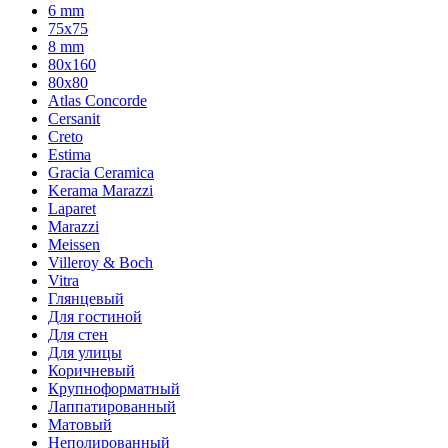
6 mm
75х75
8 mm
80x160
80x80
Atlas Concorde
Cersanit
Creto
Estima
Gracia Ceramica
Kerama Marazzi
Laparet
Marazzi
Meissen
Villeroy & Boch
Vitra
Глянцевый
Для гостиной
Для стен
Для улицы
Коричневый
Крупноформатный
Лаппатированный
Матовый
Неполированный