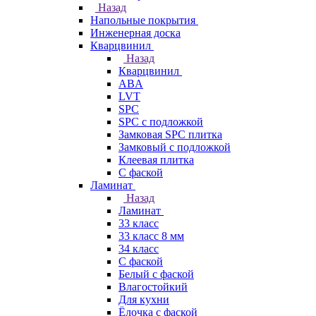
Назад
Напольные покрытия
Инженерная доска
Кварцвинил
Назад
Кварцвинил
ABA
LVT
SPC
SPC с подложкой
Замковая SPC плитка
Замковый с подложкой
Клеевая плитка
С фаской
Ламинат
Назад
Ламинат
33 класс
33 класс 8 мм
34 класс
C фаской
Белый с фаской
Влагостойкий
Для кухни
Ёлочка с фаской