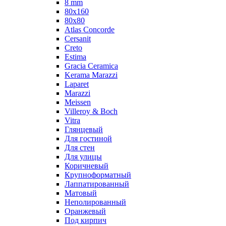
8 mm
80x160
80x80
Atlas Concorde
Cersanit
Creto
Estima
Gracia Ceramica
Kerama Marazzi
Laparet
Marazzi
Meissen
Villeroy & Boch
Vitra
Глянцевый
Для гостиной
Для стен
Для улицы
Коричневый
Крупноформатный
Лаппатированный
Матовый
Неполированный
Оранжевый
Под кирпич