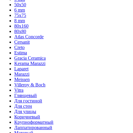
50x50
6 mm
75х75
8 mm
80x160
80x80
Atlas Concorde
Cersanit
Creto
Estima
Gracia Ceramica
Kerama Marazzi
Laparet
Marazzi
Meissen
Villeroy & Boch
Vitra
Глянцевый
Для гостиной
Для стен
Для улицы
Коричневый
Крупноформатный
Лаппатированный
Матовый