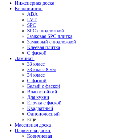
Инженерная доска
Кварцвинил
ABA
LVT
SPC
SPC с подложкой
Замковая SPC плитка
Замковый с подложкой
Клеевая плитка
С фаской
Ламинат
33 класс
33 класс 8 мм
34 класс
C фаской
Белый с фаской
Влагостойкий
Для кухни
Ёлочка с фаской
Квадратный
Однополосный
Еще
Массивная доска
Паркетная доска
Коричневая