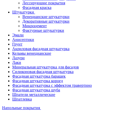
Лессирующие покрытия
Фасадная краска
Штукатурки
Венецианские штукатурки
Декоративные штукатурки
Микроцемент
Фактурные штукатурки
Эмали
Анисептики
Грунт
Акриловая фасадная штукатурка
Кельмы венецианские
Лазури
Лаки
Минеральная штукатурка для фасадов
Силиконовая фасадная штукатурка
Фасадная штукатурка барашек
Фасадная штукатурка короед
Фасадная штукатурка с эффектом травертино
Фасадная штукатурка шуба
Шпатели металлические
Шпатлевка
Напольные покрытия