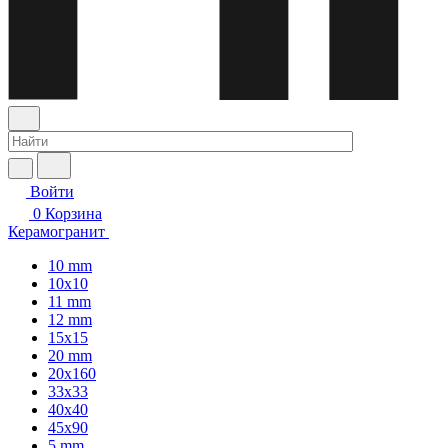
Войти
0
Корзина
Керамогранит
10 mm
10x10
11 mm
12 mm
15x15
20 mm
20х160
33x33
40х40
45x90
5 mm