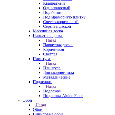
Квадратный
Однополосный
Под бетон
Под мраморную плитку
Светло-коричневый
Серый с фаской
Массивная доска
Паркетная доска
Назад
Паркетная доска
Коричневая
Светлая
Плинтуса
Назад
Плинтуса
Для кварцвинила
Металлические
Подложки
Назад
Подложки
Подложка Alpine Floor
Обои
Назад
Обои
Виниловые обои