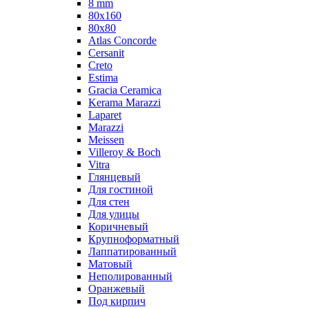
8 mm
80x160
80x80
Atlas Concorde
Cersanit
Creto
Estima
Gracia Ceramica
Kerama Marazzi
Laparet
Marazzi
Meissen
Villeroy & Boch
Vitra
Глянцевый
Для гостиной
Для стен
Для улицы
Коричневый
Крупноформатный
Лаппатированный
Матовый
Неполированный
Оранжевый
Под кирпич