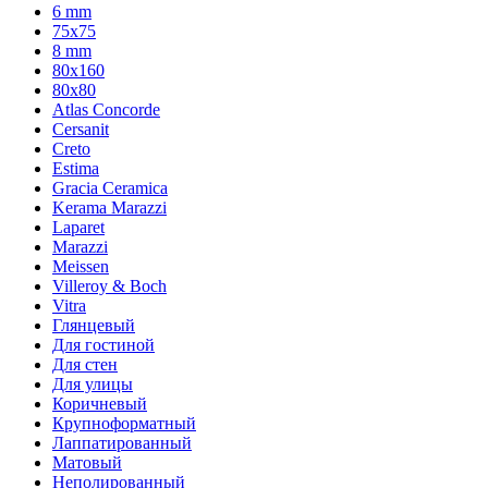
6 mm
75х75
8 mm
80x160
80x80
Atlas Concorde
Cersanit
Creto
Estima
Gracia Ceramica
Kerama Marazzi
Laparet
Marazzi
Meissen
Villeroy & Boch
Vitra
Глянцевый
Для гостиной
Для стен
Для улицы
Коричневый
Крупноформатный
Лаппатированный
Матовый
Неполированный