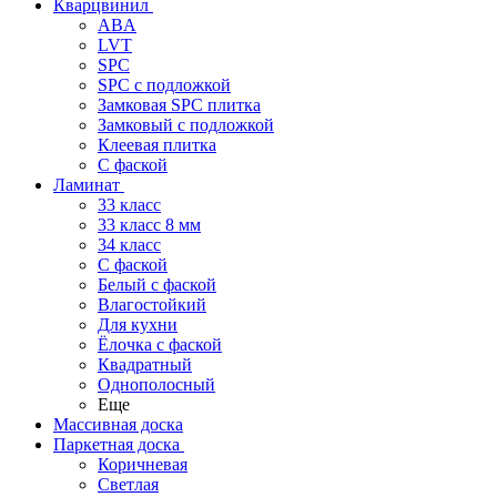
Кварцвинил
ABA
LVT
SPC
SPC с подложкой
Замковая SPC плитка
Замковый с подложкой
Клеевая плитка
С фаской
Ламинат
33 класс
33 класс 8 мм
34 класс
C фаской
Белый с фаской
Влагостойкий
Для кухни
Ёлочка с фаской
Квадратный
Однополосный
Еще
Массивная доска
Паркетная доска
Коричневая
Светлая