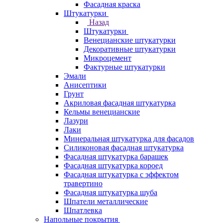
Фасадная краска
Штукатурки
Назад
Штукатурки
Венецианские штукатурки
Декоративные штукатурки
Микроцемент
Фактурные штукатурки
Эмали
Анисептики
Грунт
Акриловая фасадная штукатурка
Кельмы венецианские
Лазури
Лаки
Минеральная штукатурка для фасадов
Силиконовая фасадная штукатурка
Фасадная штукатурка барашек
Фасадная штукатурка короед
Фасадная штукатурка с эффектом
травертино
Фасадная штукатурка шуба
Шпатели металлические
Шпатлевка
Напольные покрытия