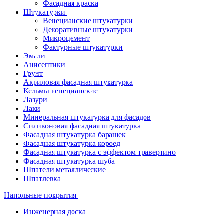
Фасадная краска
Штукатурки
Венецианские штукатурки
Декоративные штукатурки
Микроцемент
Фактурные штукатурки
Эмали
Анисептики
Грунт
Акриловая фасадная штукатурка
Кельмы венецианские
Лазури
Лаки
Минеральная штукатурка для фасадов
Силиконовая фасадная штукатурка
Фасадная штукатурка барашек
Фасадная штукатурка короед
Фасадная штукатурка с эффектом травертино
Фасадная штукатурка шуба
Шпатели металлические
Шпатлевка
Напольные покрытия
Инженерная доска