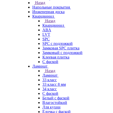
Назад
Напольные покрытия
Инженерная доска
Кварцвинил
Назад
Кварцвинил
ABA
LVT
SPC
SPC с подложкой
Замковая SPC плитка
Замковый с подложкой
Клеевая плитка
С фаской
Ламинат
Назад
Ламинат
33 класс
33 класс 8 мм
34 класс
C фаской
Белый с фаской
Влагостойкий
Для кухни
Ёлочка с фаской