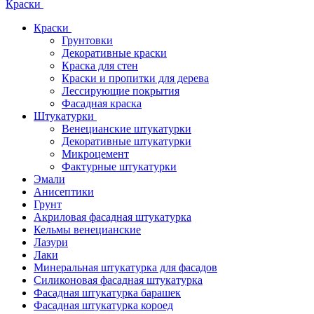
Краски
Краски
Грунтовки
Декоративные краски
Краска для стен
Краски и пропитки для дерева
Лессирующие покрытия
Фасадная краска
Штукатурки
Венецианские штукатурки
Декоративные штукатурки
Микроцемент
Фактурные штукатурки
Эмали
Анисептики
Грунт
Акриловая фасадная штукатурка
Кельмы венецианские
Лазури
Лаки
Минеральная штукатурка для фасадов
Силиконовая фасадная штукатурка
Фасадная штукатурка барашек
Фасадная штукатурка короед