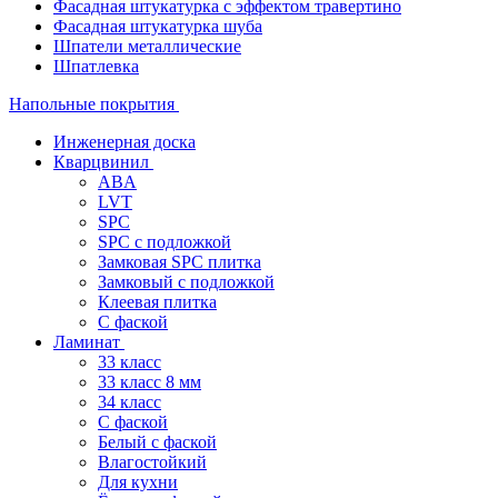
Фасадная штукатурка с эффектом травертино
Фасадная штукатурка шуба
Шпатели металлические
Шпатлевка
Напольные покрытия
Инженерная доска
Кварцвинил
ABA
LVT
SPC
SPC с подложкой
Замковая SPC плитка
Замковый с подложкой
Клеевая плитка
С фаской
Ламинат
33 класс
33 класс 8 мм
34 класс
C фаской
Белый с фаской
Влагостойкий
Для кухни