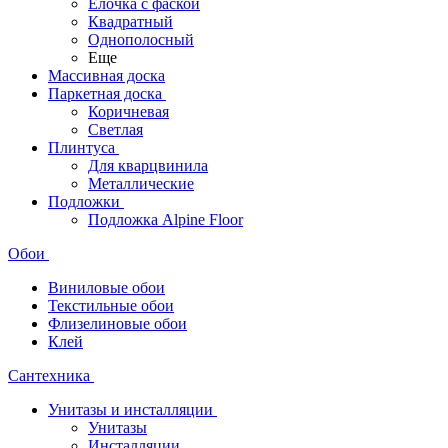
Ёлочка с фаской
Квадратный
Однополосный
Еще
Массивная доска
Паркетная доска
Коричневая
Светлая
Плинтуса
Для кварцвинила
Металлические
Подложки
Подложка Alpine Floor
Обои
Виниловые обои
Текстильные обои
Флизелиновые обои
Клей
Сантехника
Унитазы и инсталляции
Унитазы
Инсталляции