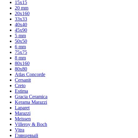
15x15
20 mm
20х160
33x33
40х40
45x90
5 mm
50x50
6 mm
75х75
8 mm
80x160
80x80
Atlas Concorde
Cersanit
Creto
Estima
Gracia Ceramica
Kerama Marazzi
Laparet
Marazzi
Meissen
Villeroy & Boch
Vitra
Глянцевый