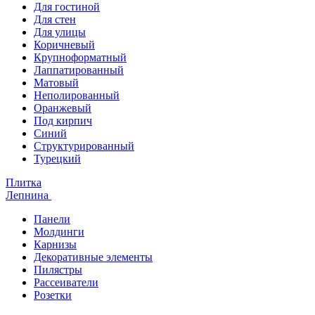
Для гостиной
Для стен
Для улицы
Коричневый
Крупноформатный
Лаппатированный
Матовый
Неполированный
Оранжевый
Под кирпич
Синий
Структурированный
Турецкий
Плитка
Лепнина
Панели
Молдинги
Карнизы
Декоративные элементы
Пилястры
Рассеиватели
Розетки