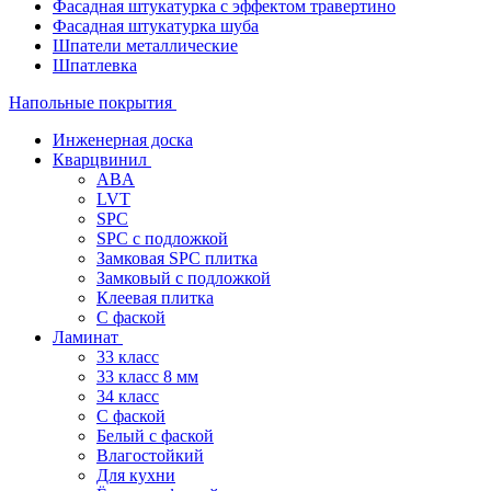
Фасадная штукатурка с эффектом травертино
Фасадная штукатурка шуба
Шпатели металлические
Шпатлевка
Напольные покрытия
Инженерная доска
Кварцвинил
ABA
LVT
SPC
SPC с подложкой
Замковая SPC плитка
Замковый с подложкой
Клеевая плитка
С фаской
Ламинат
33 класс
33 класс 8 мм
34 класс
C фаской
Белый с фаской
Влагостойкий
Для кухни