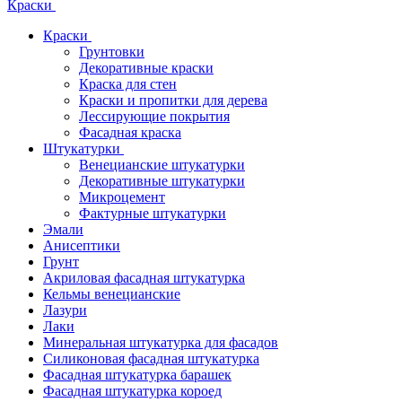
Краски
Краски
Грунтовки
Декоративные краски
Краска для стен
Краски и пропитки для дерева
Лессирующие покрытия
Фасадная краска
Штукатурки
Венецианские штукатурки
Декоративные штукатурки
Микроцемент
Фактурные штукатурки
Эмали
Анисептики
Грунт
Акриловая фасадная штукатурка
Кельмы венецианские
Лазури
Лаки
Минеральная штукатурка для фасадов
Силиконовая фасадная штукатурка
Фасадная штукатурка барашек
Фасадная штукатурка короед