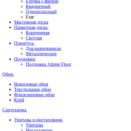
Ёлочка с фаской
Квадратный
Однополосный
Еще
Массивная доска
Паркетная доска
Коричневая
Светлая
Плинтуса
Для кварцвинила
Металлические
Подложки
Подложка Alpine Floor
Обои
Виниловые обои
Текстильные обои
Флизелиновые обои
Клей
Сантехника
Унитазы и инсталляции
Унитазы
Инсталляции