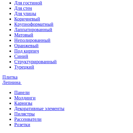
Для гостиной
Для стен
Для улицы
Коричневый
Крупноформатный
Лаппатированный
Матовый
Неполированный
Оранжевый
Под кирпич
Синий
Структурированный
Турецкий
Плитка
Лепнина
Панели
Молдинги
Карнизы
Декоративные элементы
Пилястры
Рассеиватели
Розетки