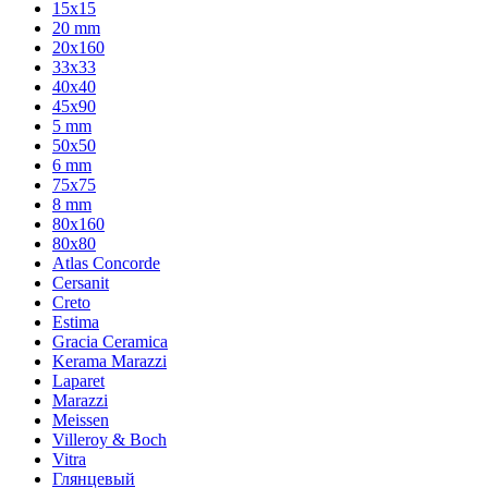
15x15
20 mm
20х160
33x33
40х40
45x90
5 mm
50x50
6 mm
75х75
8 mm
80x160
80x80
Atlas Concorde
Cersanit
Creto
Estima
Gracia Ceramica
Kerama Marazzi
Laparet
Marazzi
Meissen
Villeroy & Boch
Vitra
Глянцевый