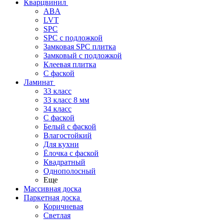
Кварцвинил
ABA
LVT
SPC
SPC с подложкой
Замковая SPC плитка
Замковый с подложкой
Клеевая плитка
С фаской
Ламинат
33 класс
33 класс 8 мм
34 класс
C фаской
Белый с фаской
Влагостойкий
Для кухни
Ёлочка с фаской
Квадратный
Однополосный
Еще
Массивная доска
Паркетная доска
Коричневая
Светлая