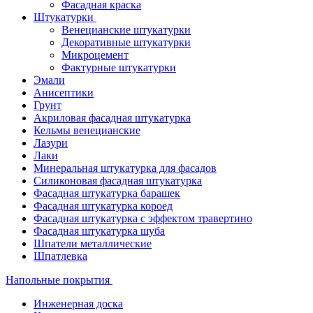
Фасадная краска
Штукатурки
Венецианские штукатурки
Декоративные штукатурки
Микроцемент
Фактурные штукатурки
Эмали
Анисептики
Грунт
Акриловая фасадная штукатурка
Кельмы венецианские
Лазури
Лаки
Минеральная штукатурка для фасадов
Силиконовая фасадная штукатурка
Фасадная штукатурка барашек
Фасадная штукатурка короед
Фасадная штукатурка с эффектом травертино
Фасадная штукатурка шуба
Шпатели металлические
Шпатлевка
Напольные покрытия
Инженерная доска