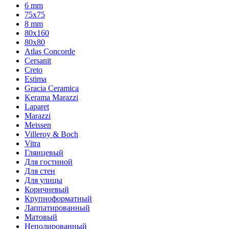
6 mm
75х75
8 mm
80x160
80x80
Atlas Concorde
Cersanit
Creto
Estima
Gracia Ceramica
Kerama Marazzi
Laparet
Marazzi
Meissen
Villeroy & Boch
Vitra
Глянцевый
Для гостиной
Для стен
Для улицы
Коричневый
Крупноформатный
Лаппатированный
Матовый
Неполированный