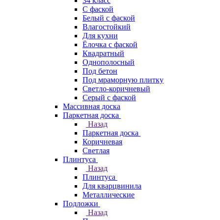
34 класс
C фаской
Белый с фаской
Влагостойкий
Для кухни
Ёлочка с фаской
Квадратный
Однополосный
Под бетон
Под мраморную плитку
Светло-коричневый
Серый с фаской
Массивная доска
Паркетная доска
Назад
Паркетная доска
Коричневая
Светлая
Плинтуса
Назад
Плинтуса
Для кварцвинила
Металлические
Подложки
Назад