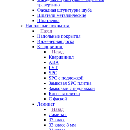
травертино
Фасадная штукатурка шуба
Шпатели металлические
Шпатлевка
Напольные покрытия
Назад
Напольные покрытия
Инженерная доска
Кварцвинил
Назад
Кварцвинил
ABA
LVT
SPC
SPC с подложкой
Замковая SPC плитка
Замковый с подложкой
Клеевая плитка
С фаской
Ламинат
Назад
Ламинат
33 класс
33 класс 8 мм