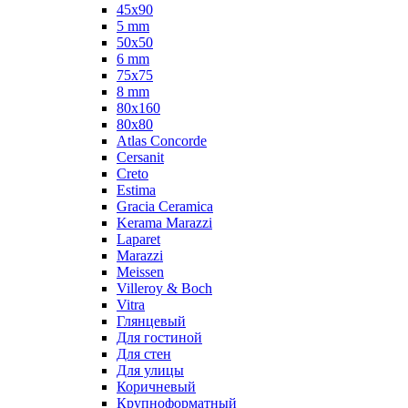
45x90
5 mm
50x50
6 mm
75х75
8 mm
80x160
80x80
Atlas Concorde
Cersanit
Creto
Estima
Gracia Ceramica
Kerama Marazzi
Laparet
Marazzi
Meissen
Villeroy & Boch
Vitra
Глянцевый
Для гостиной
Для стен
Для улицы
Коричневый
Крупноформатный