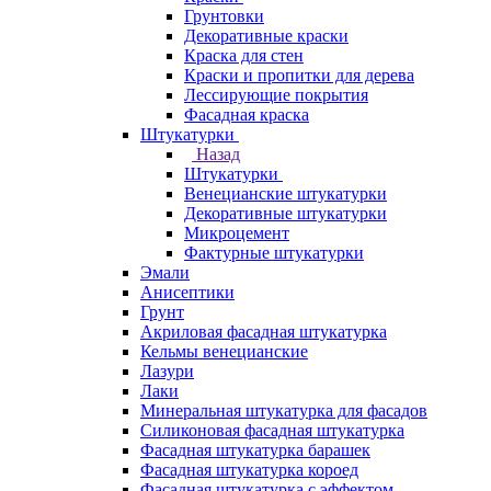
Грунтовки
Декоративные краски
Краска для стен
Краски и пропитки для дерева
Лессирующие покрытия
Фасадная краска
Штукатурки
Назад
Штукатурки
Венецианские штукатурки
Декоративные штукатурки
Микроцемент
Фактурные штукатурки
Эмали
Анисептики
Грунт
Акриловая фасадная штукатурка
Кельмы венецианские
Лазури
Лаки
Минеральная штукатурка для фасадов
Силиконовая фасадная штукатурка
Фасадная штукатурка барашек
Фасадная штукатурка короед
Фасадная штукатурка с эффектом