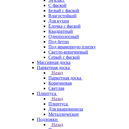
34 класс
C фаской
Белый с фаской
Влагостойкий
Для кухни
Ёлочка с фаской
Квадратный
Однополосный
Под бетон
Под мраморную плитку
Светло-коричневый
Серый с фаской
Массивная доска
Паркетная доска
Назад
Паркетная доска
Коричневая
Светлая
Плинтуса
Назад
Плинтуса
Для кварцвинила
Металлические
Подложки
Назад