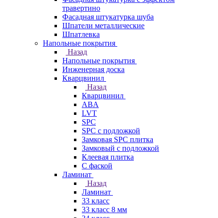
травертино
Фасадная штукатурка шуба
Шпатели металлические
Шпатлевка
Напольные покрытия
Назад
Напольные покрытия
Инженерная доска
Кварцвинил
Назад
Кварцвинил
ABA
LVT
SPC
SPC с подложкой
Замковая SPC плитка
Замковый с подложкой
Клеевая плитка
С фаской
Ламинат
Назад
Ламинат
33 класс
33 класс 8 мм