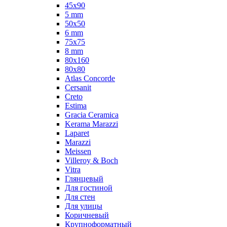
45x90
5 mm
50x50
6 mm
75х75
8 mm
80x160
80x80
Atlas Concorde
Cersanit
Creto
Estima
Gracia Ceramica
Kerama Marazzi
Laparet
Marazzi
Meissen
Villeroy & Boch
Vitra
Глянцевый
Для гостиной
Для стен
Для улицы
Коричневый
Крупноформатный