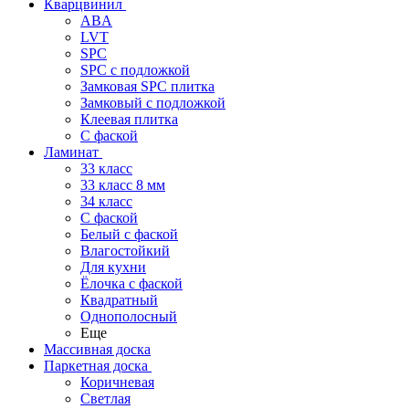
Кварцвинил
ABA
LVT
SPC
SPC с подложкой
Замковая SPC плитка
Замковый с подложкой
Клеевая плитка
С фаской
Ламинат
33 класс
33 класс 8 мм
34 класс
C фаской
Белый с фаской
Влагостойкий
Для кухни
Ёлочка с фаской
Квадратный
Однополосный
Еще
Массивная доска
Паркетная доска
Коричневая
Светлая