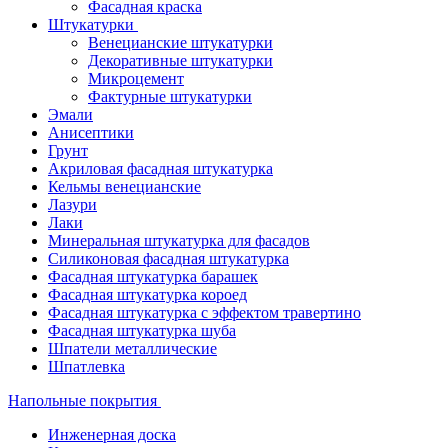
Фасадная краска
Штукатурки
Венецианские штукатурки
Декоративные штукатурки
Микроцемент
Фактурные штукатурки
Эмали
Анисептики
Грунт
Акриловая фасадная штукатурка
Кельмы венецианские
Лазури
Лаки
Минеральная штукатурка для фасадов
Силиконовая фасадная штукатурка
Фасадная штукатурка барашек
Фасадная штукатурка короед
Фасадная штукатурка с эффектом травертино
Фасадная штукатурка шуба
Шпатели металлические
Шпатлевка
Напольные покрытия
Инженерная доска