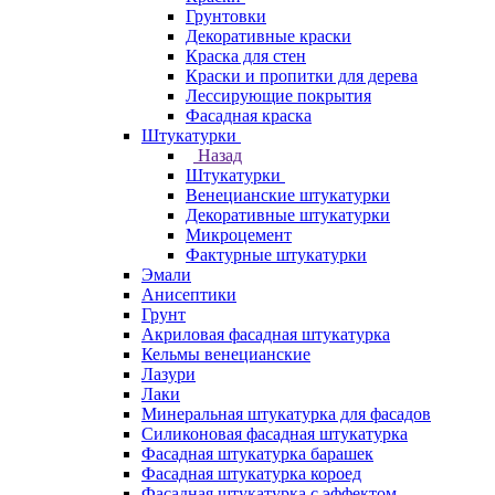
Грунтовки
Декоративные краски
Краска для стен
Краски и пропитки для дерева
Лессирующие покрытия
Фасадная краска
Штукатурки
Назад
Штукатурки
Венецианские штукатурки
Декоративные штукатурки
Микроцемент
Фактурные штукатурки
Эмали
Анисептики
Грунт
Акриловая фасадная штукатурка
Кельмы венецианские
Лазури
Лаки
Минеральная штукатурка для фасадов
Силиконовая фасадная штукатурка
Фасадная штукатурка барашек
Фасадная штукатурка короед
Фасадная штукатурка с эффектом