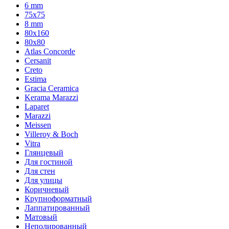
6 mm
75х75
8 mm
80x160
80x80
Atlas Concorde
Cersanit
Creto
Estima
Gracia Ceramica
Kerama Marazzi
Laparet
Marazzi
Meissen
Villeroy & Boch
Vitra
Глянцевый
Для гостиной
Для стен
Для улицы
Коричневый
Крупноформатный
Лаппатированный
Матовый
Неполированный