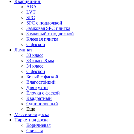
Кварцвинил
ABA
LVT
SPC
SPC с подложкой
Замковая SPC плитка
Замковый с подложкой
Клеевая плитка
С фаской
Ламинат
33 класс
33 класс 8 мм
34 класс
C фаской
Белый с фаской
Влагостойкий
Для кухни
Ёлочка с фаской
Квадратный
Однополосный
Еще
Массивная доска
Паркетная доска
Коричневая
Светлая