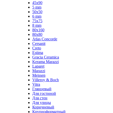
45x90
5 mm
50x50
6 mm
75х75
8 mm
80x160
80x80
Atlas Concorde
Cersanit
Creto
Estima
Gracia Ceramica
Kerama Marazzi
Laparet
Marazzi
Meissen
Villeroy & Boch
Vitra
Глянцевый
Для гостиной
Для стен
Для улицы
Коричневый
Крупноформатный