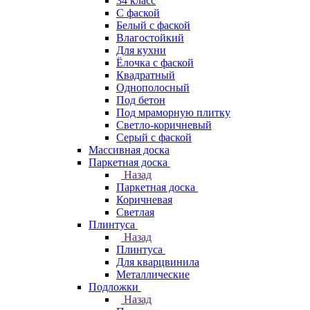
34 класс
C фаской
Белый с фаской
Влагостойкий
Для кухни
Ёлочка с фаской
Квадратный
Однополосный
Под бетон
Под мраморную плитку
Светло-коричневый
Серый с фаской
Массивная доска
Паркетная доска
Назад
Паркетная доска
Коричневая
Светлая
Плинтуса
Назад
Плинтуса
Для кварцвинила
Металлические
Подложки
Назад