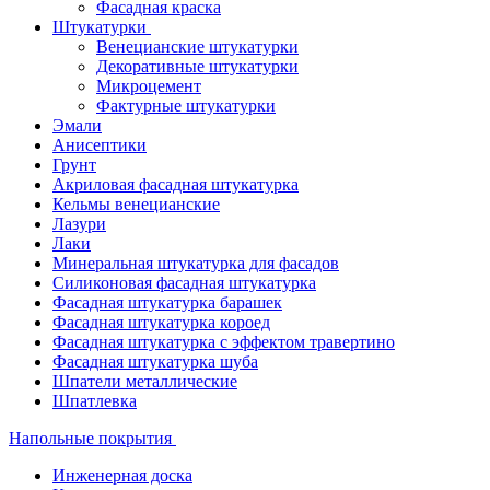
Фасадная краска
Штукатурки
Венецианские штукатурки
Декоративные штукатурки
Микроцемент
Фактурные штукатурки
Эмали
Анисептики
Грунт
Акриловая фасадная штукатурка
Кельмы венецианские
Лазури
Лаки
Минеральная штукатурка для фасадов
Силиконовая фасадная штукатурка
Фасадная штукатурка барашек
Фасадная штукатурка короед
Фасадная штукатурка с эффектом травертино
Фасадная штукатурка шуба
Шпатели металлические
Шпатлевка
Напольные покрытия
Инженерная доска