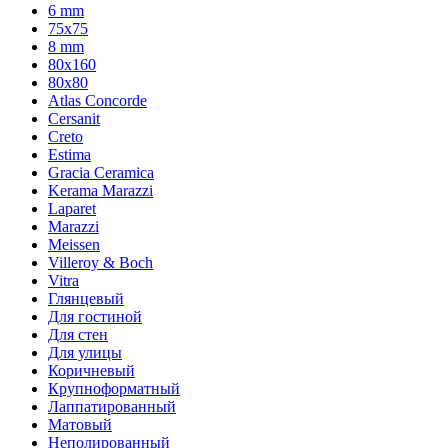
6 mm
75х75
8 mm
80x160
80x80
Atlas Concorde
Cersanit
Creto
Estima
Gracia Ceramica
Kerama Marazzi
Laparet
Marazzi
Meissen
Villeroy & Boch
Vitra
Глянцевый
Для гостиной
Для стен
Для улицы
Коричневый
Крупноформатный
Лаппатированный
Матовый
Неполированный