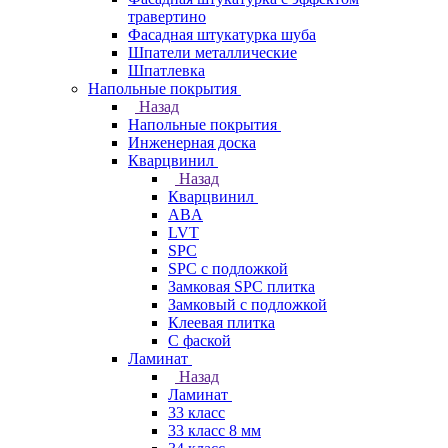
травертино
Фасадная штукатурка шуба
Шпатели металлические
Шпатлевка
Напольные покрытия
Назад
Напольные покрытия
Инженерная доска
Кварцвинил
Назад
Кварцвинил
ABA
LVT
SPC
SPC с подложкой
Замковая SPC плитка
Замковый с подложкой
Клеевая плитка
С фаской
Ламинат
Назад
Ламинат
33 класс
33 класс 8 мм