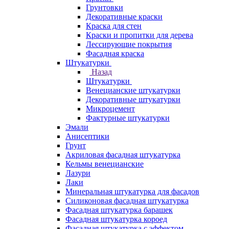
Грунтовки
Декоративные краски
Краска для стен
Краски и пропитки для дерева
Лессирующие покрытия
Фасадная краска
Штукатурки
Назад
Штукатурки
Венецианские штукатурки
Декоративные штукатурки
Микроцемент
Фактурные штукатурки
Эмали
Анисептики
Грунт
Акриловая фасадная штукатурка
Кельмы венецианские
Лазури
Лаки
Минеральная штукатурка для фасадов
Силиконовая фасадная штукатурка
Фасадная штукатурка барашек
Фасадная штукатурка короед
Фасадная штукатурка с эффектом