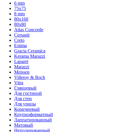
6 mm
75х75
8 mm
80x160
80x80
Atlas Concorde
Cersanit
Creto
Estima
Gracia Ceramica
Kerama Marazzi
Laparet
Marazzi
Meissen
Villeroy & Boch
Vitra
Глянцевый
Для гостиной
Для стен
Для улицы
Коричневый
Крупноформатный
Лаппатированный
Матовый
Неполированный