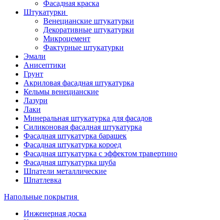
Фасадная краска
Штукатурки
Венецианские штукатурки
Декоративные штукатурки
Микроцемент
Фактурные штукатурки
Эмали
Анисептики
Грунт
Акриловая фасадная штукатурка
Кельмы венецианские
Лазури
Лаки
Минеральная штукатурка для фасадов
Силиконовая фасадная штукатурка
Фасадная штукатурка барашек
Фасадная штукатурка короед
Фасадная штукатурка с эффектом травертино
Фасадная штукатурка шуба
Шпатели металлические
Шпатлевка
Напольные покрытия
Инженерная доска