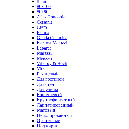
8 mm
80x160
80x80
Atlas Concorde
Cersanit
Creto
Estima
Gracia Ceramica
Kerama Marazzi
Laparet
Marazzi
Meissen
Villeroy & Boch
Vitra
Глянцевый
Для гостиной
Для стен
Для улицы
Коричневый
Крупноформатный
Лаппатированный
Матовый
Неполированный
Оранжевый
Под кирпич