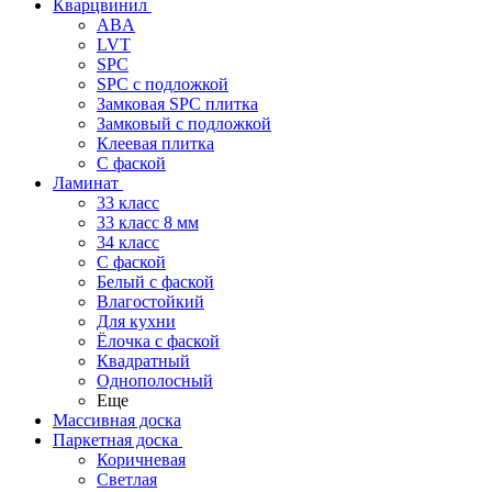
Кварцвинил
ABA
LVT
SPC
SPC с подложкой
Замковая SPC плитка
Замковый с подложкой
Клеевая плитка
С фаской
Ламинат
33 класс
33 класс 8 мм
34 класс
C фаской
Белый с фаской
Влагостойкий
Для кухни
Ёлочка с фаской
Квадратный
Однополосный
Еще
Массивная доска
Паркетная доска
Коричневая
Светлая