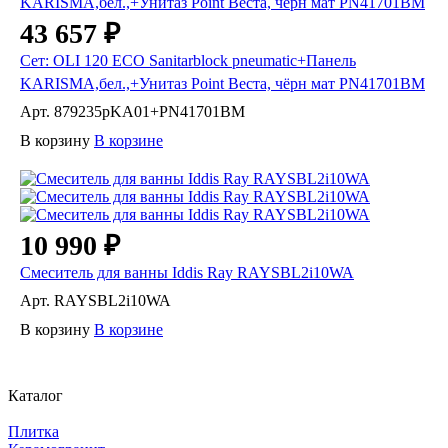
43 657 ₽
Сет: OLI 120 ECO Sanitarblock pneumatic+Панель
KARISMA,бел.,+Унитаз Point Веста, чёрн мат PN41701BM
Арт.
879235pKA01+PN41701BM
В корзину
В корзине
10 990 ₽
Смеситель для ванны Iddis Ray RAYSBL2i10WA
Арт.
RAYSBL2i10WA
В корзину
В корзине
Каталог
Плитка