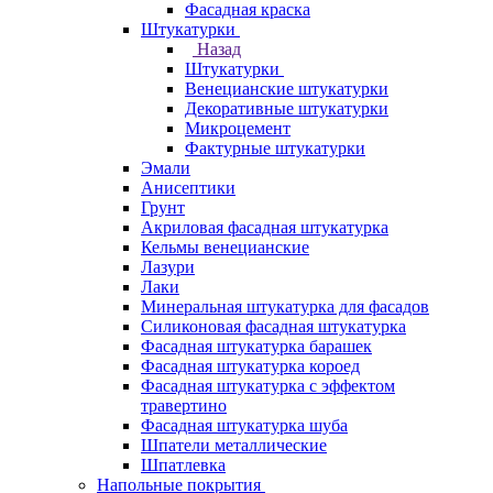
Фасадная краска
Штукатурки
Назад
Штукатурки
Венецианские штукатурки
Декоративные штукатурки
Микроцемент
Фактурные штукатурки
Эмали
Анисептики
Грунт
Акриловая фасадная штукатурка
Кельмы венецианские
Лазури
Лаки
Минеральная штукатурка для фасадов
Силиконовая фасадная штукатурка
Фасадная штукатурка барашек
Фасадная штукатурка короед
Фасадная штукатурка с эффектом
травертино
Фасадная штукатурка шуба
Шпатели металлические
Шпатлевка
Напольные покрытия