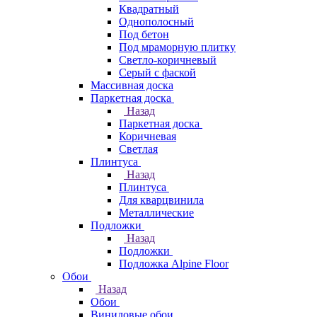
Квадратный
Однополосный
Под бетон
Под мраморную плитку
Светло-коричневый
Серый с фаской
Массивная доска
Паркетная доска
Назад
Паркетная доска
Коричневая
Светлая
Плинтуса
Назад
Плинтуса
Для кварцвинила
Металлические
Подложки
Назад
Подложки
Подложка Alpine Floor
Обои
Назад
Обои
Виниловые обои