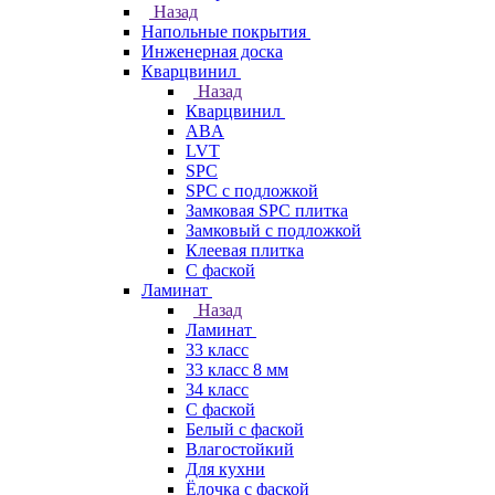
Назад
Напольные покрытия
Инженерная доска
Кварцвинил
Назад
Кварцвинил
ABA
LVT
SPC
SPC с подложкой
Замковая SPC плитка
Замковый с подложкой
Клеевая плитка
С фаской
Ламинат
Назад
Ламинат
33 класс
33 класс 8 мм
34 класс
C фаской
Белый с фаской
Влагостойкий
Для кухни
Ёлочка с фаской