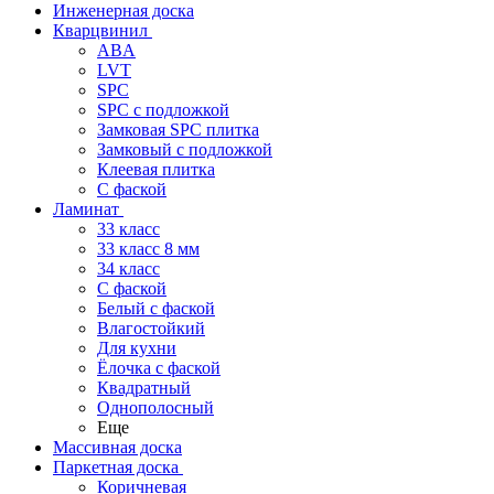
Инженерная доска
Кварцвинил
ABA
LVT
SPC
SPC с подложкой
Замковая SPC плитка
Замковый с подложкой
Клеевая плитка
С фаской
Ламинат
33 класс
33 класс 8 мм
34 класс
C фаской
Белый с фаской
Влагостойкий
Для кухни
Ёлочка с фаской
Квадратный
Однополосный
Еще
Массивная доска
Паркетная доска
Коричневая