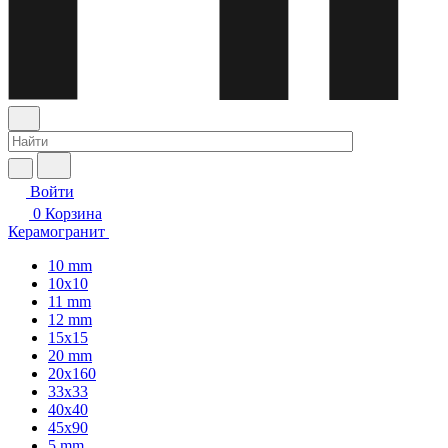
Войти
0
Корзина
Керамогранит
10 mm
10x10
11 mm
12 mm
15x15
20 mm
20х160
33x33
40х40
45x90
5 mm