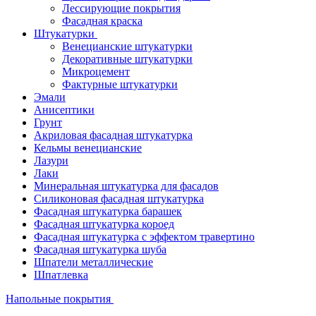
Лессирующие покрытия
Фасадная краска
Штукатурки
Венецианские штукатурки
Декоративные штукатурки
Микроцемент
Фактурные штукатурки
Эмали
Анисептики
Грунт
Акриловая фасадная штукатурка
Кельмы венецианские
Лазури
Лаки
Минеральная штукатурка для фасадов
Силиконовая фасадная штукатурка
Фасадная штукатурка барашек
Фасадная штукатурка короед
Фасадная штукатурка с эффектом травертино
Фасадная штукатурка шуба
Шпатели металлические
Шпатлевка
Напольные покрытия