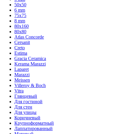
50x50
6 mm
75х75
8 mm
80x160
80x80
Atlas Concorde
Cersanit
Creto
Estima
Gracia Ceramica
Kerama Marazzi
Laparet
Marazzi
Meissen
Villeroy & Boch
Vitra
Глянцевый
Для гостиной
Для стен
Для улицы
Коричневый
Крупноформатный
Лаппатированный
Матовый