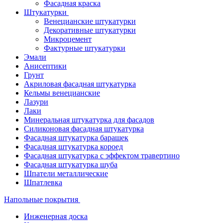
Фасадная краска
Штукатурки
Венецианские штукатурки
Декоративные штукатурки
Микроцемент
Фактурные штукатурки
Эмали
Анисептики
Грунт
Акриловая фасадная штукатурка
Кельмы венецианские
Лазури
Лаки
Минеральная штукатурка для фасадов
Силиконовая фасадная штукатурка
Фасадная штукатурка барашек
Фасадная штукатурка короед
Фасадная штукатурка с эффектом травертино
Фасадная штукатурка шуба
Шпатели металлические
Шпатлевка
Напольные покрытия
Инженерная доска