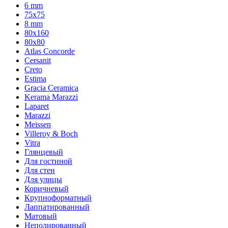
6 mm
75х75
8 mm
80x160
80x80
Atlas Concorde
Cersanit
Creto
Estima
Gracia Ceramica
Kerama Marazzi
Laparet
Marazzi
Meissen
Villeroy & Boch
Vitra
Глянцевый
Для гостиной
Для стен
Для улицы
Коричневый
Крупноформатный
Лаппатированный
Матовый
Неполированный