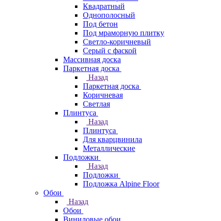
Квадратный
Однополосный
Под бетон
Под мраморную плитку
Светло-коричневый
Серый с фаской
Массивная доска
Паркетная доска
Назад
Паркетная доска
Коричневая
Светлая
Плинтуса
Назад
Плинтуса
Для кварцвинила
Металлические
Подложки
Назад
Подложки
Подложка Alpine Floor
Обои
Назад
Обои
Виниловые обои