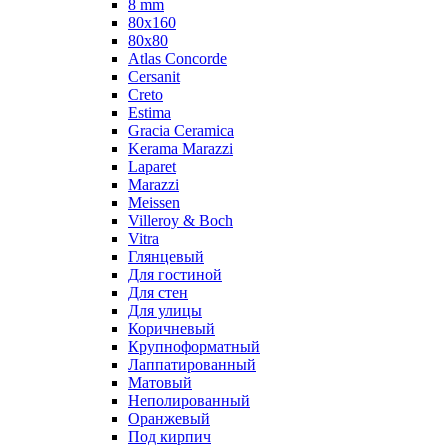
8 mm
80x160
80x80
Atlas Concorde
Cersanit
Creto
Estima
Gracia Ceramica
Kerama Marazzi
Laparet
Marazzi
Meissen
Villeroy & Boch
Vitra
Глянцевый
Для гостиной
Для стен
Для улицы
Коричневый
Крупноформатный
Лаппатированный
Матовый
Неполированный
Оранжевый
Под кирпич