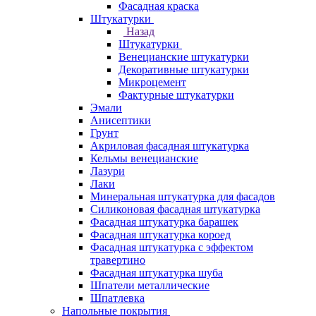
Фасадная краска
Штукатурки
Назад
Штукатурки
Венецианские штукатурки
Декоративные штукатурки
Микроцемент
Фактурные штукатурки
Эмали
Анисептики
Грунт
Акриловая фасадная штукатурка
Кельмы венецианские
Лазури
Лаки
Минеральная штукатурка для фасадов
Силиконовая фасадная штукатурка
Фасадная штукатурка барашек
Фасадная штукатурка короед
Фасадная штукатурка с эффектом
травертино
Фасадная штукатурка шуба
Шпатели металлические
Шпатлевка
Напольные покрытия