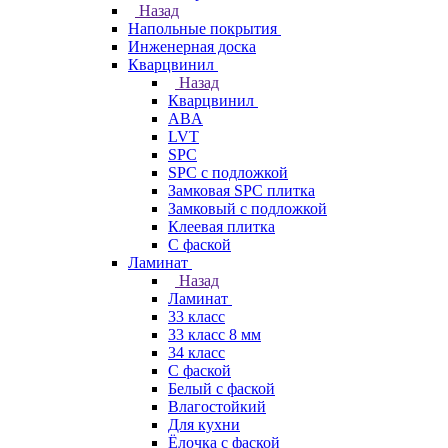
Назад
Напольные покрытия
Инженерная доска
Кварцвинил
Назад
Кварцвинил
ABA
LVT
SPC
SPC с подложкой
Замковая SPC плитка
Замковый с подложкой
Клеевая плитка
С фаской
Ламинат
Назад
Ламинат
33 класс
33 класс 8 мм
34 класс
C фаской
Белый с фаской
Влагостойкий
Для кухни
Ёлочка с фаской