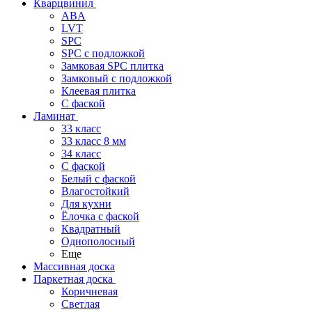
Кварцвинил
ABA
LVT
SPC
SPC с подложкой
Замковая SPC плитка
Замковый с подложкой
Клеевая плитка
С фаской
Ламинат
33 класс
33 класс 8 мм
34 класс
C фаской
Белый с фаской
Влагостойкий
Для кухни
Ёлочка с фаской
Квадратный
Однополосный
Еще
Массивная доска
Паркетная доска
Коричневая
Светлая