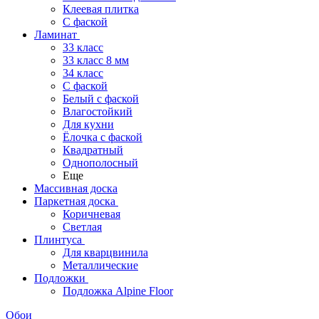
Клеевая плитка
С фаской
Ламинат
33 класс
33 класс 8 мм
34 класс
C фаской
Белый с фаской
Влагостойкий
Для кухни
Ёлочка с фаской
Квадратный
Однополосный
Еще
Массивная доска
Паркетная доска
Коричневая
Светлая
Плинтуса
Для кварцвинила
Металлические
Подложки
Подложка Alpine Floor
Обои