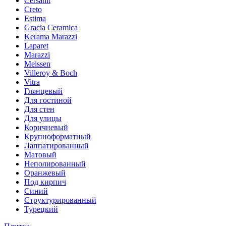
Cersanit
Creto
Estima
Gracia Ceramica
Kerama Marazzi
Laparet
Marazzi
Meissen
Villeroy & Boch
Vitra
Глянцевый
Для гостиной
Для стен
Для улицы
Коричневый
Крупноформатный
Лаппатированный
Матовый
Неполированный
Оранжевый
Под кирпич
Синий
Структурированный
Турецкий