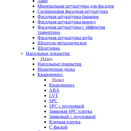
Лаки
Минеральная штукатурка для фасадов
Силиконовая фасадная штукатурка
Фасадная штукатурка барашек
Фасадная штукатурка короед
Фасадная штукатурка с эффектом
травертино
Фасадная штукатурка шуба
Шпатели металлические
Шпатлевка
Напольные покрытия
Назад
Напольные покрытия
Инженерная доска
Кварцвинил
Назад
Кварцвинил
ABA
LVT
SPC
SPC с подложкой
Замковая SPC плитка
Замковый с подложкой
Клеевая плитка
С фаской