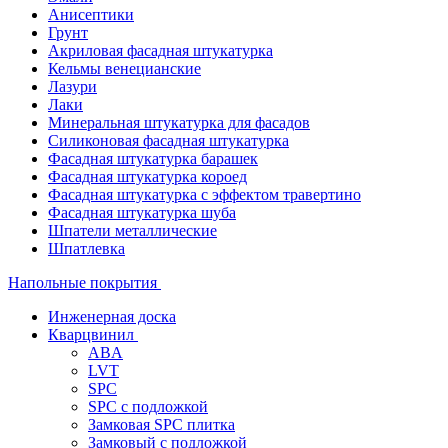
Анисептики
Грунт
Акриловая фасадная штукатурка
Кельмы венецианские
Лазури
Лаки
Минеральная штукатурка для фасадов
Силиконовая фасадная штукатурка
Фасадная штукатурка барашек
Фасадная штукатурка короед
Фасадная штукатурка с эффектом травертино
Фасадная штукатурка шуба
Шпатели металлические
Шпатлевка
Напольные покрытия
Инженерная доска
Кварцвинил
ABA
LVT
SPC
SPC с подложкой
Замковая SPC плитка
Замковый с подложкой