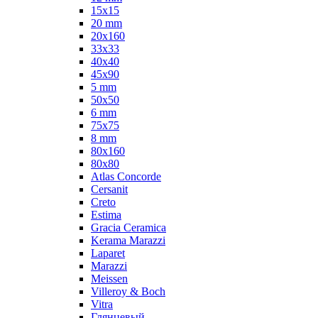
15x15
20 mm
20х160
33x33
40х40
45x90
5 mm
50x50
6 mm
75х75
8 mm
80x160
80x80
Atlas Concorde
Cersanit
Creto
Estima
Gracia Ceramica
Kerama Marazzi
Laparet
Marazzi
Meissen
Villeroy & Boch
Vitra
Глянцевый