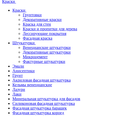
Краски
Краски
Грунтовки
Декоративные краски
Краска для стен
Краски и пропитки для дерева
Лессирующие покрытия
Фасадная краска
Штукатурки
Венецианские штукатурки
Декоративные штукатурки
Микроцемент
Фактурные штукатурки
Эмали
Анисептики
Грунт
Акриловая фасадная штукатурка
Кельмы венецианские
Лазури
Лаки
Минеральная штукатурка для фасадов
Силиконовая фасадная штукатурка
Фасадная штукатурка барашек
Фасадная штукатурка короед