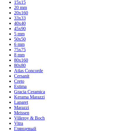
15x15
20 mm
20х160
33x33
40х40
45x90
5 mm
50x50
6 mm
75х75
8 mm
80x160
80x80
Atlas Concorde
Cersanit
Creto
Estima
Gracia Ceramica
Kerama Marazzi
Laparet
Marazzi
Meissen
Villeroy & Boch
Vitra
Глянцевый