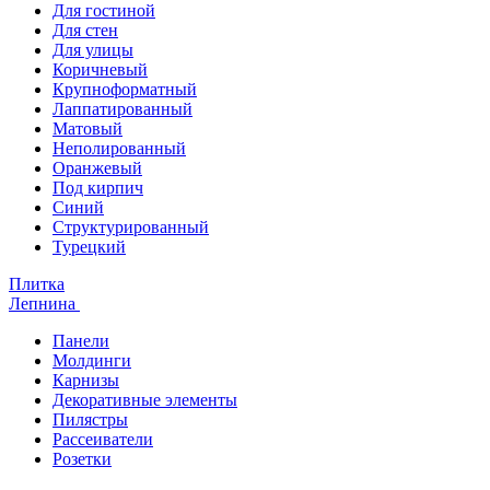
Для гостиной
Для стен
Для улицы
Коричневый
Крупноформатный
Лаппатированный
Матовый
Неполированный
Оранжевый
Под кирпич
Синий
Структурированный
Турецкий
Плитка
Лепнина
Панели
Молдинги
Карнизы
Декоративные элементы
Пилястры
Рассеиватели
Розетки