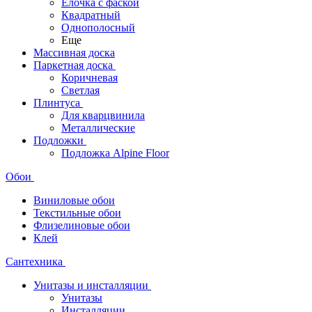
Ёлочка с фаской
Квадратный
Однополосный
Еще
Массивная доска
Паркетная доска
Коричневая
Светлая
Плинтуса
Для кварцвинила
Металлические
Подложки
Подложка Alpine Floor
Обои
Виниловые обои
Текстильные обои
Флизелиновые обои
Клей
Сантехника
Унитазы и инсталляции
Унитазы
Инсталляции