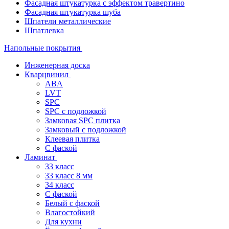
Фасадная штукатурка с эффектом травертино
Фасадная штукатурка шуба
Шпатели металлические
Шпатлевка
Напольные покрытия
Инженерная доска
Кварцвинил
ABA
LVT
SPC
SPC с подложкой
Замковая SPC плитка
Замковый с подложкой
Клеевая плитка
С фаской
Ламинат
33 класс
33 класс 8 мм
34 класс
C фаской
Белый с фаской
Влагостойкий
Для кухни