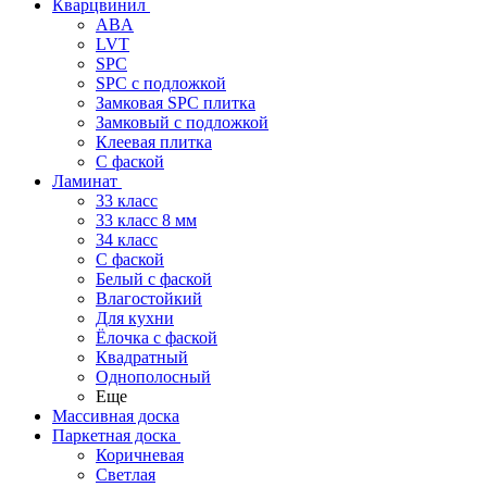
Кварцвинил
ABA
LVT
SPC
SPC с подложкой
Замковая SPC плитка
Замковый с подложкой
Клеевая плитка
С фаской
Ламинат
33 класс
33 класс 8 мм
34 класс
C фаской
Белый с фаской
Влагостойкий
Для кухни
Ёлочка с фаской
Квадратный
Однополосный
Еще
Массивная доска
Паркетная доска
Коричневая
Светлая