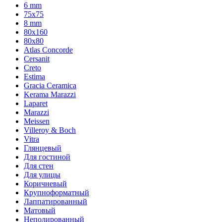
6 mm
75х75
8 mm
80x160
80x80
Atlas Concorde
Cersanit
Creto
Estima
Gracia Ceramica
Kerama Marazzi
Laparet
Marazzi
Meissen
Villeroy & Boch
Vitra
Глянцевый
Для гостиной
Для стен
Для улицы
Коричневый
Крупноформатный
Лаппатированный
Матовый
Неполированный