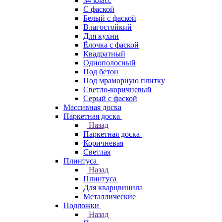
34 класс
C фаской
Белый с фаской
Влагостойкий
Для кухни
Ёлочка с фаской
Квадратный
Однополосный
Под бетон
Под мраморную плитку
Светло-коричневый
Серый с фаской
Массивная доска
Паркетная доска
Назад
Паркетная доска
Коричневая
Светлая
Плинтуса
Назад
Плинтуса
Для кварцвинила
Металлические
Подложки
Назад