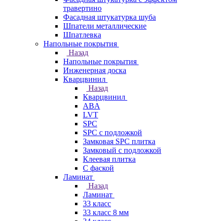
травертино
Фасадная штукатурка шуба
Шпатели металлические
Шпатлевка
Напольные покрытия
Назад
Напольные покрытия
Инженерная доска
Кварцвинил
Назад
Кварцвинил
ABA
LVT
SPC
SPC с подложкой
Замковая SPC плитка
Замковый с подложкой
Клеевая плитка
С фаской
Ламинат
Назад
Ламинат
33 класс
33 класс 8 мм