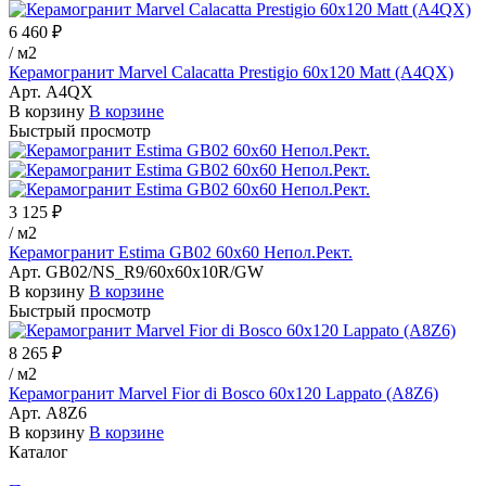
6 460 ₽
/
м2
Керамогранит Marvel Calacatta Prestigio 60x120 Matt (A4QX)
Арт.
A4QX
В корзину
В корзине
Быстрый просмотр
3 125 ₽
/
м2
Керамогранит Estima GB02 60x60 Непол.Рект.
Арт.
GB02/NS_R9/60x60x10R/GW
В корзину
В корзине
Быстрый просмотр
8 265 ₽
/
м2
Керамогранит Marvel Fior di Bosco 60x120 Lappato (A8Z6)
Арт.
A8Z6
В корзину
В корзине
Каталог