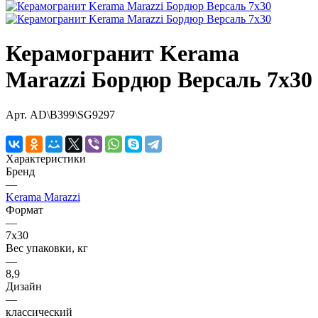
Керамогранит Kerama
Marazzi Бордюр Версаль 7х30
Арт.
AD\B399\SG9297
Характеристики
Бренд
—
Kerama Marazzi
Формат
—
7х30
Вес упаковки, кг
—
8,9
Дизайн
—
классический