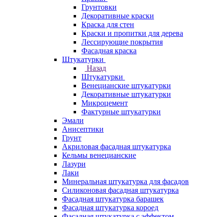
Грунтовки
Декоративные краски
Краска для стен
Краски и пропитки для дерева
Лессирующие покрытия
Фасадная краска
Штукатурки
Назад
Штукатурки
Венецианские штукатурки
Декоративные штукатурки
Микроцемент
Фактурные штукатурки
Эмали
Анисептики
Грунт
Акриловая фасадная штукатурка
Кельмы венецианские
Лазури
Лаки
Минеральная штукатурка для фасадов
Силиконовая фасадная штукатурка
Фасадная штукатурка барашек
Фасадная штукатурка короед
Фасадная штукатурка с эффектом