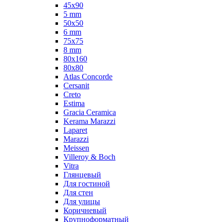
45x90
5 mm
50x50
6 mm
75х75
8 mm
80x160
80x80
Atlas Concorde
Cersanit
Creto
Estima
Gracia Ceramica
Kerama Marazzi
Laparet
Marazzi
Meissen
Villeroy & Boch
Vitra
Глянцевый
Для гостиной
Для стен
Для улицы
Коричневый
Крупноформатный