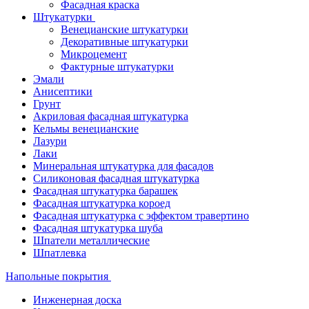
Фасадная краска
Штукатурки
Венецианские штукатурки
Декоративные штукатурки
Микроцемент
Фактурные штукатурки
Эмали
Анисептики
Грунт
Акриловая фасадная штукатурка
Кельмы венецианские
Лазури
Лаки
Минеральная штукатурка для фасадов
Силиконовая фасадная штукатурка
Фасадная штукатурка барашек
Фасадная штукатурка короед
Фасадная штукатурка с эффектом травертино
Фасадная штукатурка шуба
Шпатели металлические
Шпатлевка
Напольные покрытия
Инженерная доска