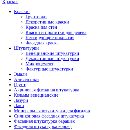
Краски
Краски
Грунтовки
Декоративные краски
Краска для стен
Краски и пропитки для дерева
Лессирующие покрытия
Фасадная краска
Штукатурки
Венецианские штукатурки
Декоративные штукатурки
Микроцемент
Фактурные штукатурки
Эмали
Анисептики
Грунт
Акриловая фасадная штукатурка
Кельмы венецианские
Лазури
Лаки
Минеральная штукатурка для фасадов
Силиконовая фасадная штукатурка
Фасадная штукатурка барашек
Фасадная штукатурка короед