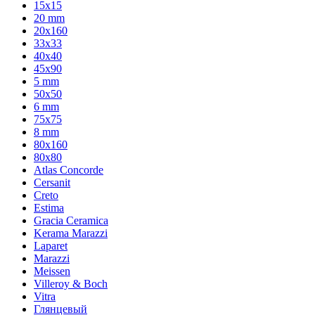
15x15
20 mm
20х160
33x33
40х40
45x90
5 mm
50x50
6 mm
75х75
8 mm
80x160
80x80
Atlas Concorde
Cersanit
Creto
Estima
Gracia Ceramica
Kerama Marazzi
Laparet
Marazzi
Meissen
Villeroy & Boch
Vitra
Глянцевый