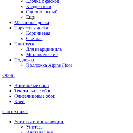
Ёлочка с фаской
Квадратный
Однополосный
Еще
Массивная доска
Паркетная доска
Коричневая
Светлая
Плинтуса
Для кварцвинила
Металлические
Подложки
Подложка Alpine Floor
Обои
Виниловые обои
Текстильные обои
Флизелиновые обои
Клей
Сантехника
Унитазы и инсталляции
Унитазы
Инсталляции