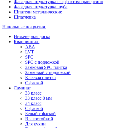
Фасадная штукатурка с эффектом травертино
Фасадная штукатурка шуба
Шпатели металлические
Шпатлевка
Напольные покрытия
Инженерная доска
Кварцвинил
ABA
LVT
SPC
SPC с подложкой
Замковая SPC плитка
Замковый с подложкой
Клеевая плитка
С фаской
Ламинат
33 класс
33 класс 8 мм
34 класс
C фаской
Белый с фаской
Влагостойкий
Для кухни