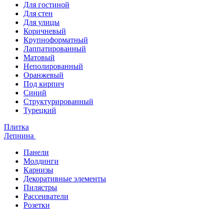
Для гостиной
Для стен
Для улицы
Коричневый
Крупноформатный
Лаппатированный
Матовый
Неполированный
Оранжевый
Под кирпич
Синий
Структурированный
Турецкий
Плитка
Лепнина
Панели
Молдинги
Карнизы
Декоративные элементы
Пилястры
Рассеиватели
Розетки