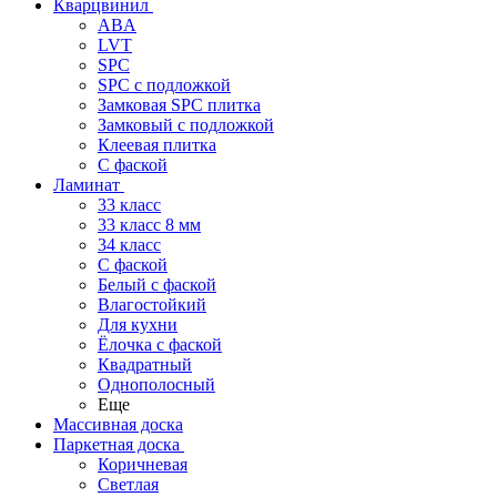
Кварцвинил
ABA
LVT
SPC
SPC с подложкой
Замковая SPC плитка
Замковый с подложкой
Клеевая плитка
С фаской
Ламинат
33 класс
33 класс 8 мм
34 класс
C фаской
Белый с фаской
Влагостойкий
Для кухни
Ёлочка с фаской
Квадратный
Однополосный
Еще
Массивная доска
Паркетная доска
Коричневая
Светлая