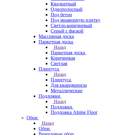
Квадратный
Однополосный
Под бетон
Под мраморную плитку
Светло-коричневый
Серый с фаской
Массивная доска
Паркетная доска
Назад
Паркетная доска
Коричневая
Светлая
Плинтуса
Назад
Плинтуса
Для кварцвинила
Металлические
Подложки
Назад
Подложки
Подложка Alpine Floor
Обои
Назад
Обои
Виниловые обои