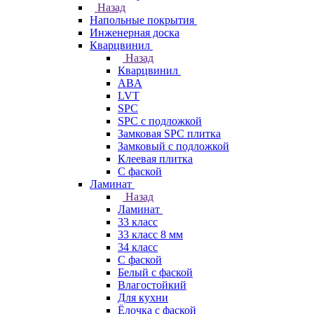
Назад
Напольные покрытия
Инженерная доска
Кварцвинил
Назад
Кварцвинил
ABA
LVT
SPC
SPC с подложкой
Замковая SPC плитка
Замковый с подложкой
Клеевая плитка
С фаской
Ламинат
Назад
Ламинат
33 класс
33 класс 8 мм
34 класс
C фаской
Белый с фаской
Влагостойкий
Для кухни
Ёлочка с фаской