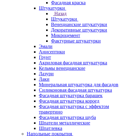
Фасадная краска
Штукатурки
Назад
Штукатурки
Венецианские штукатурки
Декоративные штукатурки
Микроцемент
Фактурные штукатурки
Эмали
Анисептики
Грунт
Акриловая фасадная штукатурка
Кельмы венецианские
Лазури
Лаки
Минеральная штукатурка для фасадов
Силиконовая фасадная штукатурка
Фасадная штукатурка барашек
Фасадная штукатурка короед
Фасадная штукатурка с эффектом
травертино
Фасадная штукатурка шуба
Шпатели металлические
Шпатлевка
Напольные покрытия