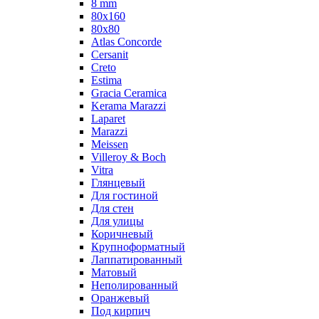
8 mm
80x160
80x80
Atlas Concorde
Cersanit
Creto
Estima
Gracia Ceramica
Kerama Marazzi
Laparet
Marazzi
Meissen
Villeroy & Boch
Vitra
Глянцевый
Для гостиной
Для стен
Для улицы
Коричневый
Крупноформатный
Лаппатированный
Матовый
Неполированный
Оранжевый
Под кирпич