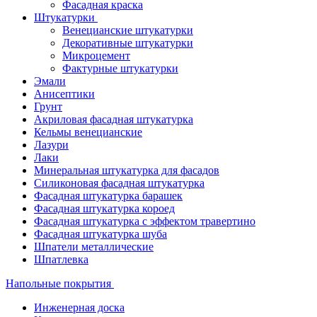
Фасадная краска
Штукатурки
Венецианские штукатурки
Декоративные штукатурки
Микроцемент
Фактурные штукатурки
Эмали
Анисептики
Грунт
Акриловая фасадная штукатурка
Кельмы венецианские
Лазури
Лаки
Минеральная штукатурка для фасадов
Силиконовая фасадная штукатурка
Фасадная штукатурка барашек
Фасадная штукатурка короед
Фасадная штукатурка с эффектом травертино
Фасадная штукатурка шуба
Шпатели металлические
Шпатлевка
Напольные покрытия
Инженерная доска