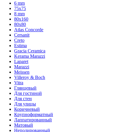
6 mm
75х75
8 mm
80x160
80x80
Atlas Concorde
Cersanit
Creto
Estima
Gracia Ceramica
Kerama Marazzi
Laparet
Marazzi
Meissen
Villeroy & Boch
Vitra
Глянцевый
Для гостиной
Для стен
Для улицы
Коричневый
Крупноформатный
Лаппатированный
Матовый
Неполированный