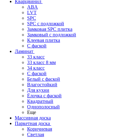
Кварцвинил
ABA
LVT
SPC
SPC с подложкой
Замковая SPC плитка
Замковый с подложкой
Клеевая плитка
С фаской
Ламинат
33 класс
33 класс 8 мм
34 класс
C фаской
Белый с фаской
Влагостойкий
Для кухни
Ёлочка с фаской
Квадратный
Однополосный
Еще
Массивная доска
Паркетная доска
Коричневая
Светлая