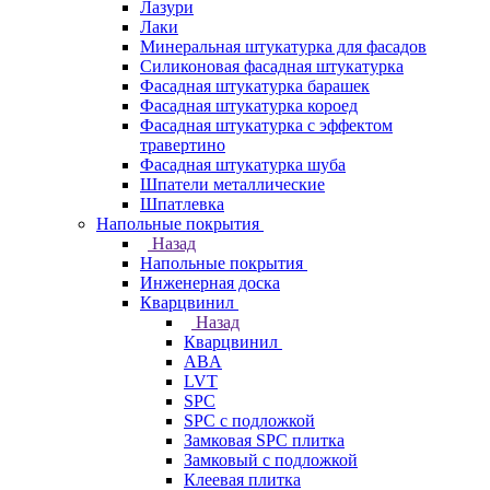
Лазури
Лаки
Минеральная штукатурка для фасадов
Силиконовая фасадная штукатурка
Фасадная штукатурка барашек
Фасадная штукатурка короед
Фасадная штукатурка с эффектом
травертино
Фасадная штукатурка шуба
Шпатели металлические
Шпатлевка
Напольные покрытия
Назад
Напольные покрытия
Инженерная доска
Кварцвинил
Назад
Кварцвинил
ABA
LVT
SPC
SPC с подложкой
Замковая SPC плитка
Замковый с подложкой
Клеевая плитка