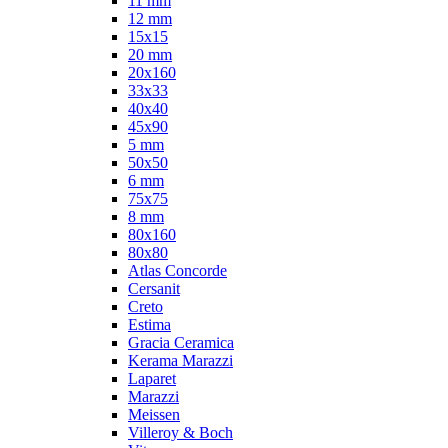
11 mm
12 mm
15x15
20 mm
20х160
33x33
40х40
45x90
5 mm
50x50
6 mm
75х75
8 mm
80x160
80x80
Atlas Concorde
Cersanit
Creto
Estima
Gracia Ceramica
Kerama Marazzi
Laparet
Marazzi
Meissen
Villeroy & Boch