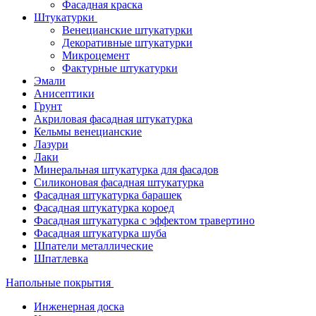
Фасадная краска
Штукатурки
Венецианские штукатурки
Декоративные штукатурки
Микроцемент
Фактурные штукатурки
Эмали
Анисептики
Грунт
Акриловая фасадная штукатурка
Кельмы венецианские
Лазури
Лаки
Минеральная штукатурка для фасадов
Силиконовая фасадная штукатурка
Фасадная штукатурка барашек
Фасадная штукатурка короед
Фасадная штукатурка с эффектом травертино
Фасадная штукатурка шуба
Шпатели металлические
Шпатлевка
Напольные покрытия
Инженерная доска