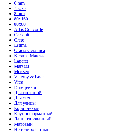
6 mm
75х75
8 mm
80x160
80x80
Atlas Concorde
Cersanit
Creto
Estima
Gracia Ceramica
Kerama Marazzi
Laparet
Marazzi
Meissen
Villeroy & Boch
Vitra
Глянцевый
Для гостиной
Для стен
Для улицы
Коричневый
Крупноформатный
Лаппатированный
Матовый
Неполированный