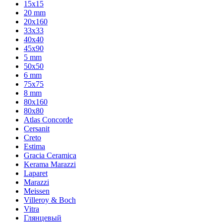
15x15
20 mm
20х160
33x33
40х40
45x90
5 mm
50x50
6 mm
75х75
8 mm
80x160
80x80
Atlas Concorde
Cersanit
Creto
Estima
Gracia Ceramica
Kerama Marazzi
Laparet
Marazzi
Meissen
Villeroy & Boch
Vitra
Глянцевый