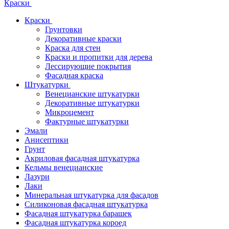
Краски
Краски
Грунтовки
Декоративные краски
Краска для стен
Краски и пропитки для дерева
Лессирующие покрытия
Фасадная краска
Штукатурки
Венецианские штукатурки
Декоративные штукатурки
Микроцемент
Фактурные штукатурки
Эмали
Анисептики
Грунт
Акриловая фасадная штукатурка
Кельмы венецианские
Лазури
Лаки
Минеральная штукатурка для фасадов
Силиконовая фасадная штукатурка
Фасадная штукатурка барашек
Фасадная штукатурка короед