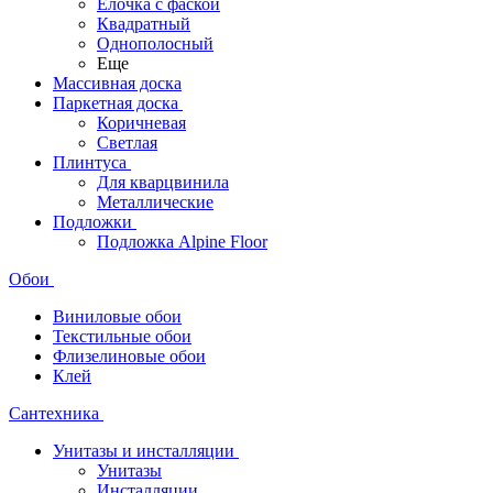
Ёлочка с фаской
Квадратный
Однополосный
Еще
Массивная доска
Паркетная доска
Коричневая
Светлая
Плинтуса
Для кварцвинила
Металлические
Подложки
Подложка Alpine Floor
Обои
Виниловые обои
Текстильные обои
Флизелиновые обои
Клей
Сантехника
Унитазы и инсталляции
Унитазы
Инсталляции