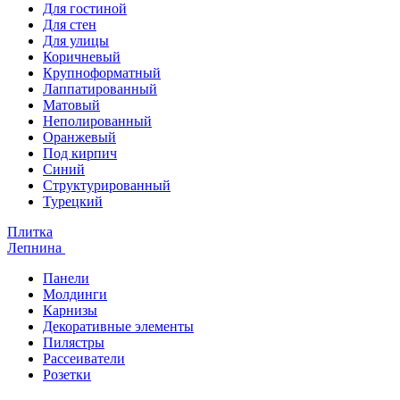
Для гостиной
Для стен
Для улицы
Коричневый
Крупноформатный
Лаппатированный
Матовый
Неполированный
Оранжевый
Под кирпич
Синий
Структурированный
Турецкий
Плитка
Лепнина
Панели
Молдинги
Карнизы
Декоративные элементы
Пилястры
Рассеиватели
Розетки