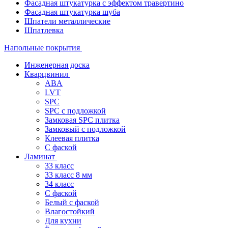
Фасадная штукатурка с эффектом травертино
Фасадная штукатурка шуба
Шпатели металлические
Шпатлевка
Напольные покрытия
Инженерная доска
Кварцвинил
ABA
LVT
SPC
SPC с подложкой
Замковая SPC плитка
Замковый с подложкой
Клеевая плитка
С фаской
Ламинат
33 класс
33 класс 8 мм
34 класс
C фаской
Белый с фаской
Влагостойкий
Для кухни