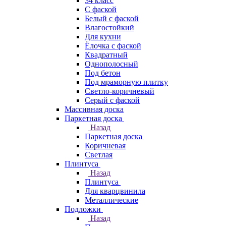
34 класс
C фаской
Белый с фаской
Влагостойкий
Для кухни
Ёлочка с фаской
Квадратный
Однополосный
Под бетон
Под мраморную плитку
Светло-коричневый
Серый с фаской
Массивная доска
Паркетная доска
Назад
Паркетная доска
Коричневая
Светлая
Плинтуса
Назад
Плинтуса
Для кварцвинила
Металлические
Подложки
Назад