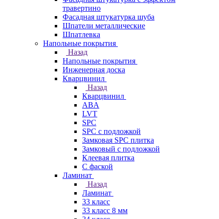
травертино
Фасадная штукатурка шуба
Шпатели металлические
Шпатлевка
Напольные покрытия
Назад
Напольные покрытия
Инженерная доска
Кварцвинил
Назад
Кварцвинил
ABA
LVT
SPC
SPC с подложкой
Замковая SPC плитка
Замковый с подложкой
Клеевая плитка
С фаской
Ламинат
Назад
Ламинат
33 класс
33 класс 8 мм