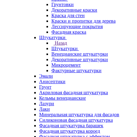
Грунтовки
Декоративные краски
Краска для стен
Краски и пропитки для дерева
Лессирующие покрытия
Фасадная краска
Штукатурки
Назад
Штукатурки
Венецианские штукатурки
Декоративные штукатурки
Микроцемент
Фактурные штукатурки
Эмали
Анисептики
Грунт
Акриловая фасадная штукатурка
Кельмы венецианские
Лазури
Лаки
Минеральная штукатурка для фасадов
Силиконовая фасадная штукатурка
Фасадная штукатурка барашек
Фасадная штукатурка короед
Фасадная штукатурка с эффектом