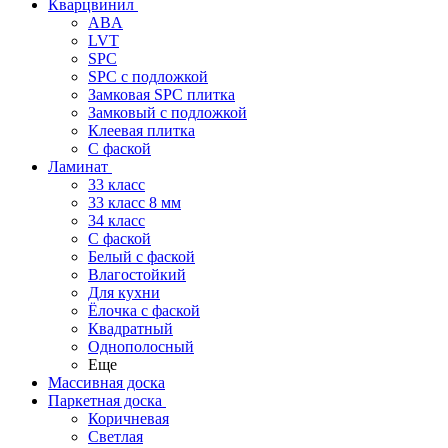
Кварцвинил
ABA
LVT
SPC
SPC с подложкой
Замковая SPC плитка
Замковый с подложкой
Клеевая плитка
С фаской
Ламинат
33 класс
33 класс 8 мм
34 класс
C фаской
Белый с фаской
Влагостойкий
Для кухни
Ёлочка с фаской
Квадратный
Однополосный
Еще
Массивная доска
Паркетная доска
Коричневая
Светлая