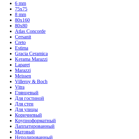
6 mm
75х75
8 mm
80x160
80x80
Atlas Concorde
Cersanit
Creto
Estima
Gracia Ceramica
Kerama Marazzi
Laparet
Marazzi
Meissen
Villeroy & Boch
Vitra
Глянцевый
Для гостиной
Для стен
Для улицы
Коричневый
Крупноформатный
Лаппатированный
Матовый
Неполированный