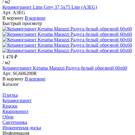
/
м2
Керамогранит Lims Grey 37,5x75 Line (A3EG)
Арт.
A3EG
В корзину
В корзине
Быстрый просмотр
1 478 ₽
/
м2
Керамогранит Kerama Marazzi Радуга белый обрезной 60х60
Арт.
SG606200R
В корзину
В корзине
Каталог
Плитка
Керамогранит
Краски
Кварцвинил
Обои
Сантехника
Инженерная доска
Информация