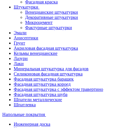
Фасадная краска
Штукатурки
Венецианские штукатурки
Декоративные штукатурки
Микроцемент
Фактурные штукатурки
Эмали
Анисептики
Грунт
Акриловая фасадная штукатурка
Кельмы венецианские
Лазури
Лаки
Минеральная штукатурка для фасадов
Силиконовая фасадная штукатурка
Фасадная штукатурка барашек
Фасадная штукатурка короед
Фасадная штукатурка с эффектом травертино
Фасадная штукатурка шуба
Шпатели металлические
Шпатлевка
Напольные покрытия
Инженерная доска