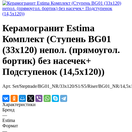
Керамогранит Estima
Комплект (Ступень BG01
(33x120) непол. (прямоугол.
бортик) без насечек+
Подступенок (14,5x120))
Арт.
Set/Steptrade/BG01_NR/33x120/S1/S5/Riser/BG01_NR/14,5x
Характеристики
Бренд
—
Estima
Формат
—