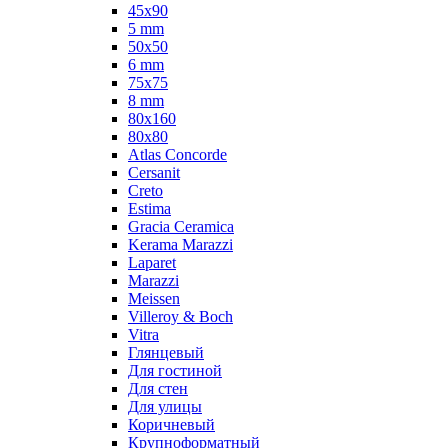
45x90
5 mm
50x50
6 mm
75х75
8 mm
80x160
80x80
Atlas Concorde
Cersanit
Creto
Estima
Gracia Ceramica
Kerama Marazzi
Laparet
Marazzi
Meissen
Villeroy & Boch
Vitra
Глянцевый
Для гостиной
Для стен
Для улицы
Коричневый
Крупноформатный