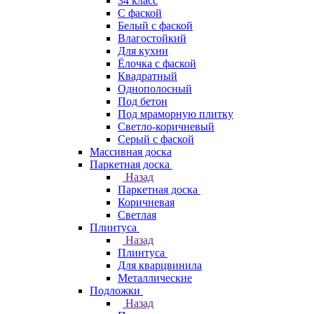
34 класс
C фаской
Белый с фаской
Влагостойкий
Для кухни
Ёлочка с фаской
Квадратный
Однополосный
Под бетон
Под мраморную плитку
Светло-коричневый
Серый с фаской
Массивная доска
Паркетная доска
Назад
Паркетная доска
Коричневая
Светлая
Плинтуса
Назад
Плинтуса
Для кварцвинила
Металлические
Подложки
Назад