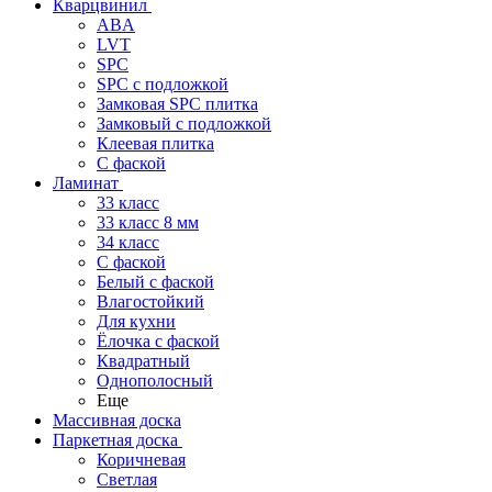
Кварцвинил
ABA
LVT
SPC
SPC с подложкой
Замковая SPC плитка
Замковый с подложкой
Клеевая плитка
С фаской
Ламинат
33 класс
33 класс 8 мм
34 класс
C фаской
Белый с фаской
Влагостойкий
Для кухни
Ёлочка с фаской
Квадратный
Однополосный
Еще
Массивная доска
Паркетная доска
Коричневая
Светлая