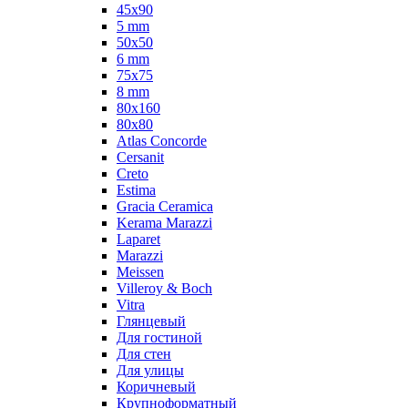
45x90
5 mm
50x50
6 mm
75х75
8 mm
80x160
80x80
Atlas Concorde
Cersanit
Creto
Estima
Gracia Ceramica
Kerama Marazzi
Laparet
Marazzi
Meissen
Villeroy & Boch
Vitra
Глянцевый
Для гостиной
Для стен
Для улицы
Коричневый
Крупноформатный