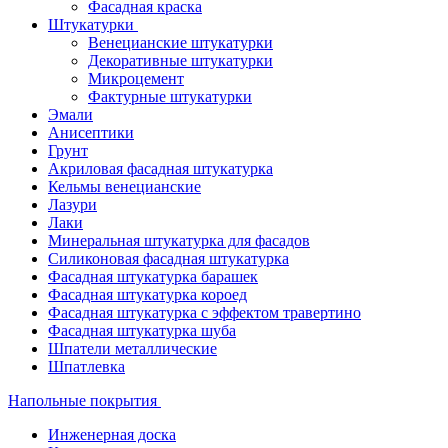
Фасадная краска
Штукатурки
Венецианские штукатурки
Декоративные штукатурки
Микроцемент
Фактурные штукатурки
Эмали
Анисептики
Грунт
Акриловая фасадная штукатурка
Кельмы венецианские
Лазури
Лаки
Минеральная штукатурка для фасадов
Силиконовая фасадная штукатурка
Фасадная штукатурка барашек
Фасадная штукатурка короед
Фасадная штукатурка с эффектом травертино
Фасадная штукатурка шуба
Шпатели металлические
Шпатлевка
Напольные покрытия
Инженерная доска