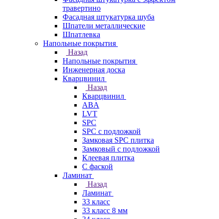
травертино
Фасадная штукатурка шуба
Шпатели металлические
Шпатлевка
Напольные покрытия
Назад
Напольные покрытия
Инженерная доска
Кварцвинил
Назад
Кварцвинил
ABA
LVT
SPC
SPC с подложкой
Замковая SPC плитка
Замковый с подложкой
Клеевая плитка
С фаской
Ламинат
Назад
Ламинат
33 класс
33 класс 8 мм