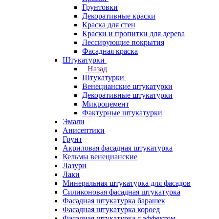
Грунтовки
Декоративные краски
Краска для стен
Краски и пропитки для дерева
Лессирующие покрытия
Фасадная краска
Штукатурки
Назад
Штукатурки
Венецианские штукатурки
Декоративные штукатурки
Микроцемент
Фактурные штукатурки
Эмали
Анисептики
Грунт
Акриловая фасадная штукатурка
Кельмы венецианские
Лазури
Лаки
Минеральная штукатурка для фасадов
Силиконовая фасадная штукатурка
Фасадная штукатурка барашек
Фасадная штукатурка короед
Фасадная штукатурка с эффектом