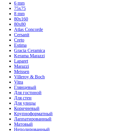
6 mm
75х75
8 mm
80x160
80x80
Atlas Concorde
Cersanit
Creto
Estima
Gracia Ceramica
Kerama Marazzi
Laparet
Marazzi
Meissen
Villeroy & Boch
Vitra
Глянцевый
Для гостиной
Для стен
Для улицы
Коричневый
Крупноформатный
Лаппатированный
Матовый
Неполированный