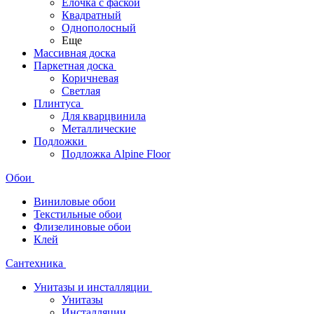
Ёлочка с фаской
Квадратный
Однополосный
Еще
Массивная доска
Паркетная доска
Коричневая
Светлая
Плинтуса
Для кварцвинила
Металлические
Подложки
Подложка Alpine Floor
Обои
Виниловые обои
Текстильные обои
Флизелиновые обои
Клей
Сантехника
Унитазы и инсталляции
Унитазы
Инсталляции