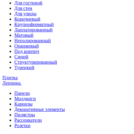
Для гостиной
Для стен
Для улицы
Коричневый
Крупноформатный
Лаппатированный
Матовый
Неполированный
Оранжевый
Под кирпич
Синий
Структурированный
Турецкий
Плитка
Лепнина
Панели
Молдинги
Карнизы
Декоративные элементы
Пилястры
Рассеиватели
Розетки