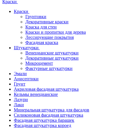
Краски
Краски
Грунтовки
Декоративные краски
Краска для стен
Краски и пропитки для дерева
Лессирующие покрытия
Фасадная краска
Штукатурки
Венецианские штукатурки
Декоративные штукатурки
Микроцемент
Фактурные штукатурки
Эмали
Анисептики
Грунт
Акриловая фасадная штукатурка
Кельмы венецианские
Лазури
Лаки
Минеральная штукатурка для фасадов
Силиконовая фасадная штукатурка
Фасадная штукатурка барашек
Фасадная штукатурка короед