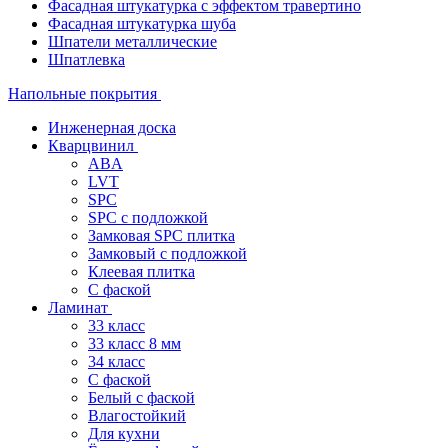
Фасадная штукатурка с эффектом травертино
Фасадная штукатурка шуба
Шпатели металлические
Шпатлевка
Напольные покрытия
Инженерная доска
Кварцвинил
ABA
LVT
SPC
SPC с подложкой
Замковая SPC плитка
Замковый с подложкой
Клеевая плитка
С фаской
Ламинат
33 класс
33 класс 8 мм
34 класс
C фаской
Белый с фаской
Влагостойкий
Для кухни