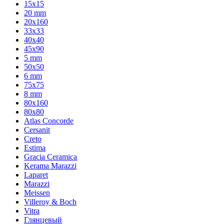
15x15
20 mm
20х160
33x33
40х40
45x90
5 mm
50x50
6 mm
75х75
8 mm
80x160
80x80
Atlas Concorde
Cersanit
Creto
Estima
Gracia Ceramica
Kerama Marazzi
Laparet
Marazzi
Meissen
Villeroy & Boch
Vitra
Глянцевый