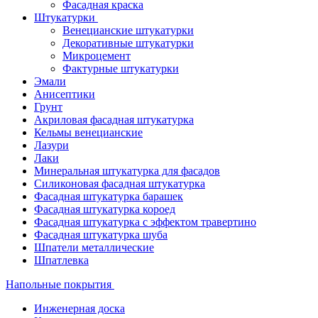
Фасадная краска
Штукатурки
Венецианские штукатурки
Декоративные штукатурки
Микроцемент
Фактурные штукатурки
Эмали
Анисептики
Грунт
Акриловая фасадная штукатурка
Кельмы венецианские
Лазури
Лаки
Минеральная штукатурка для фасадов
Силиконовая фасадная штукатурка
Фасадная штукатурка барашек
Фасадная штукатурка короед
Фасадная штукатурка с эффектом травертино
Фасадная штукатурка шуба
Шпатели металлические
Шпатлевка
Напольные покрытия
Инженерная доска