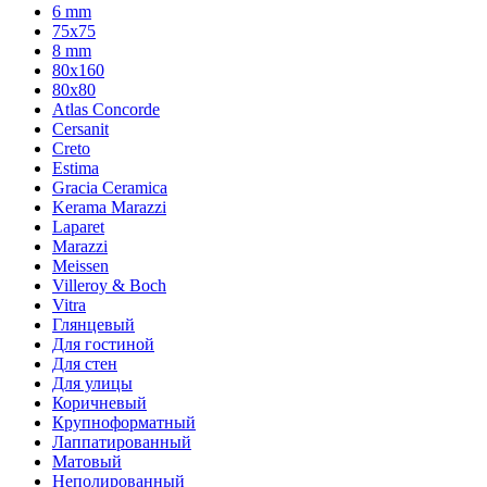
6 mm
75х75
8 mm
80x160
80x80
Atlas Concorde
Cersanit
Creto
Estima
Gracia Ceramica
Kerama Marazzi
Laparet
Marazzi
Meissen
Villeroy & Boch
Vitra
Глянцевый
Для гостиной
Для стен
Для улицы
Коричневый
Крупноформатный
Лаппатированный
Матовый
Неполированный