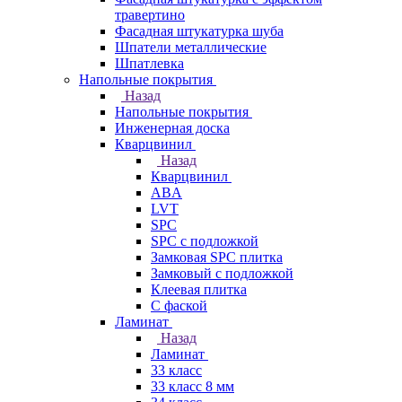
травертино
Фасадная штукатурка шуба
Шпатели металлические
Шпатлевка
Напольные покрытия
Назад
Напольные покрытия
Инженерная доска
Кварцвинил
Назад
Кварцвинил
ABA
LVT
SPC
SPC с подложкой
Замковая SPC плитка
Замковый с подложкой
Клеевая плитка
С фаской
Ламинат
Назад
Ламинат
33 класс
33 класс 8 мм