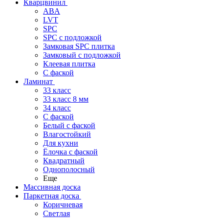
Кварцвинил
ABA
LVT
SPC
SPC с подложкой
Замковая SPC плитка
Замковый с подложкой
Клеевая плитка
С фаской
Ламинат
33 класс
33 класс 8 мм
34 класс
C фаской
Белый с фаской
Влагостойкий
Для кухни
Ёлочка с фаской
Квадратный
Однополосный
Еще
Массивная доска
Паркетная доска
Коричневая
Светлая