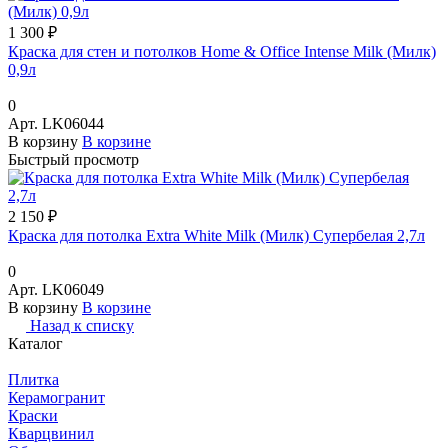
1 300 ₽
Краска для стен и потолков Home & Office Intense Milk (Милк)
0,9л
0
Арт.
LK06044
В корзину
В корзине
Быстрый просмотр
2 150 ₽
Краска для потолка Extra White Milk (Милк) Супербелая 2,7л
0
Арт.
LK06049
В корзину
В корзине
Назад к списку
Каталог
Плитка
Керамогранит
Краски
Кварцвинил