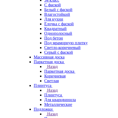
34 класс
C фаской
Белый с фаской
Влагостойкий
Для кухни
Ёлочка с фаской
Квадратный
Однополосный
Под бетон
Под мраморную плитку
Светло-коричневый
Серый с фаской
Массивная доска
Паркетная доска
Назад
Паркетная доска
Коричневая
Светлая
Плинтуса
Назад
Плинтуса
Для кварцвинила
Металлические
Подложки
Назад