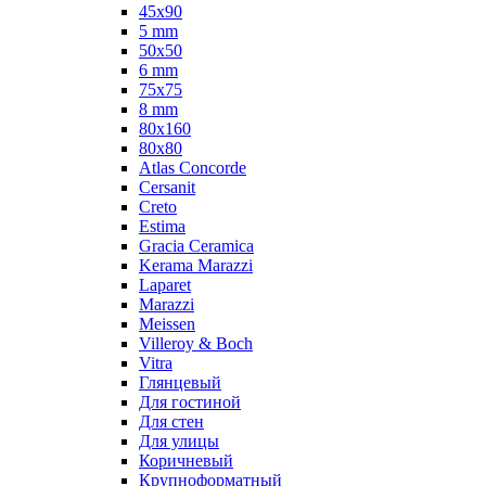
45x90
5 mm
50x50
6 mm
75х75
8 mm
80x160
80x80
Atlas Concorde
Cersanit
Creto
Estima
Gracia Ceramica
Kerama Marazzi
Laparet
Marazzi
Meissen
Villeroy & Boch
Vitra
Глянцевый
Для гостиной
Для стен
Для улицы
Коричневый
Крупноформатный