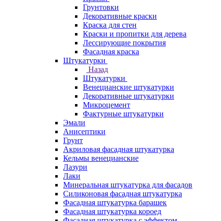
Грунтовки
Декоративные краски
Краска для стен
Краски и пропитки для дерева
Лессирующие покрытия
Фасадная краска
Штукатурки
Назад
Штукатурки
Венецианские штукатурки
Декоративные штукатурки
Микроцемент
Фактурные штукатурки
Эмали
Анисептики
Грунт
Акриловая фасадная штукатурка
Кельмы венецианские
Лазури
Лаки
Минеральная штукатурка для фасадов
Силиконовая фасадная штукатурка
Фасадная штукатурка барашек
Фасадная штукатурка короед
Фасадная штукатурка с эффектом