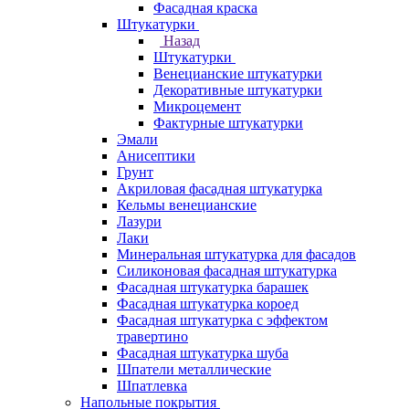
Фасадная краска
Штукатурки
Назад
Штукатурки
Венецианские штукатурки
Декоративные штукатурки
Микроцемент
Фактурные штукатурки
Эмали
Анисептики
Грунт
Акриловая фасадная штукатурка
Кельмы венецианские
Лазури
Лаки
Минеральная штукатурка для фасадов
Силиконовая фасадная штукатурка
Фасадная штукатурка барашек
Фасадная штукатурка короед
Фасадная штукатурка с эффектом
травертино
Фасадная штукатурка шуба
Шпатели металлические
Шпатлевка
Напольные покрытия