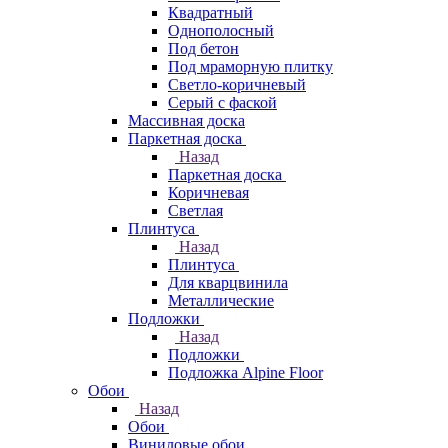
Квадратный
Однополосный
Под бетон
Под мраморную плитку
Светло-коричневый
Серый с фаской
Массивная доска
Паркетная доска
Назад
Паркетная доска
Коричневая
Светлая
Плинтуса
Назад
Плинтуса
Для кварцвинила
Металлические
Подложки
Назад
Подложки
Подложка Alpine Floor
Обои
Назад
Обои
Виниловые обои