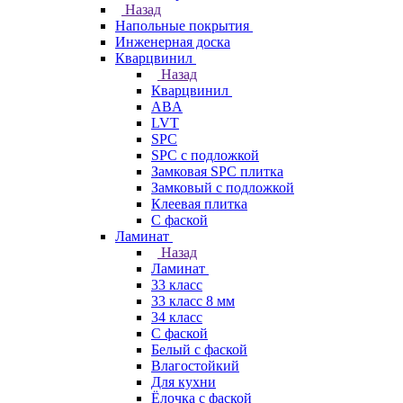
Назад
Напольные покрытия
Инженерная доска
Кварцвинил
Назад
Кварцвинил
ABA
LVT
SPC
SPC с подложкой
Замковая SPC плитка
Замковый с подложкой
Клеевая плитка
С фаской
Ламинат
Назад
Ламинат
33 класс
33 класс 8 мм
34 класс
C фаской
Белый с фаской
Влагостойкий
Для кухни
Ёлочка с фаской