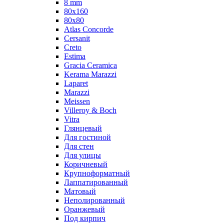
8 mm
80x160
80x80
Atlas Concorde
Cersanit
Creto
Estima
Gracia Ceramica
Kerama Marazzi
Laparet
Marazzi
Meissen
Villeroy & Boch
Vitra
Глянцевый
Для гостиной
Для стен
Для улицы
Коричневый
Крупноформатный
Лаппатированный
Матовый
Неполированный
Оранжевый
Под кирпич