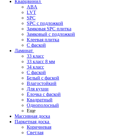
Кварцвинил
ABA
LVT
SPC
SPC с подложкой
Замковая SPC плитка
Замковый с подложкой
Клеевая плитка
С фаской
Ламинат
33 класс
33 класс 8 мм
34 класс
C фаской
Белый с фаской
Влагостойкий
Для кухни
Ёлочка с фаской
Квадратный
Однополосный
Еще
Массивная доска
Паркетная доска
Коричневая
Светлая