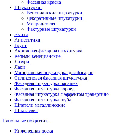
Фасадная краска
Штукатурки
Венецианские штукатурки
Декоративные штукатурки
Микроцемент
Фактурные штукатурки
Эмали
Анисептики
Грунт
Акриловая фасадная штукатурка
Кельмы венецианские
Лазури
Лаки
Минеральная штукатурка для фасадов
Силиконовая фасадная штукатурка
Фасадная штукатурка барашек
Фасадная штукатурка короед
Фасадная штукатурка с эффектом травертино
Фасадная штукатурка шуба
Шпатели металлические
Шпатлевка
Напольные покрытия
Инженерная доска