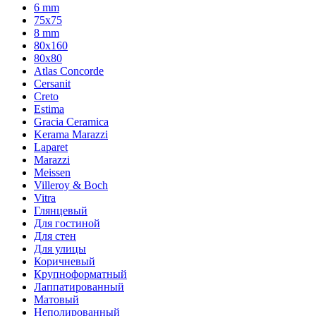
6 mm
75х75
8 mm
80x160
80x80
Atlas Concorde
Cersanit
Creto
Estima
Gracia Ceramica
Kerama Marazzi
Laparet
Marazzi
Meissen
Villeroy & Boch
Vitra
Глянцевый
Для гостиной
Для стен
Для улицы
Коричневый
Крупноформатный
Лаппатированный
Матовый
Неполированный