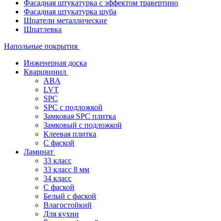
Фасадная штукатурка с эффектом травертино
Фасадная штукатурка шуба
Шпатели металлические
Шпатлевка
Напольные покрытия
Инженерная доска
Кварцвинил
ABA
LVT
SPC
SPC с подложкой
Замковая SPC плитка
Замковый с подложкой
Клеевая плитка
С фаской
Ламинат
33 класс
33 класс 8 мм
34 класс
C фаской
Белый с фаской
Влагостойкий
Для кухни