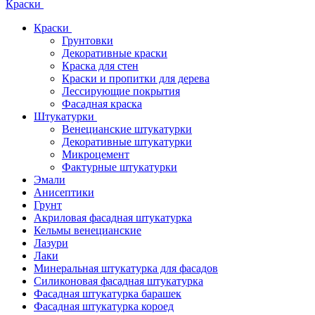
Краски
Краски
Грунтовки
Декоративные краски
Краска для стен
Краски и пропитки для дерева
Лессирующие покрытия
Фасадная краска
Штукатурки
Венецианские штукатурки
Декоративные штукатурки
Микроцемент
Фактурные штукатурки
Эмали
Анисептики
Грунт
Акриловая фасадная штукатурка
Кельмы венецианские
Лазури
Лаки
Минеральная штукатурка для фасадов
Силиконовая фасадная штукатурка
Фасадная штукатурка барашек
Фасадная штукатурка короед