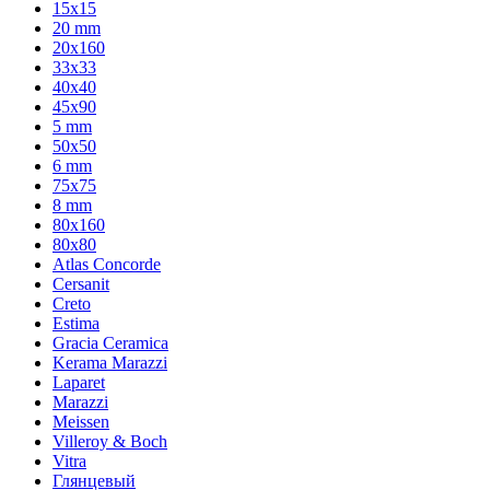
15x15
20 mm
20х160
33x33
40х40
45x90
5 mm
50x50
6 mm
75х75
8 mm
80x160
80x80
Atlas Concorde
Cersanit
Creto
Estima
Gracia Ceramica
Kerama Marazzi
Laparet
Marazzi
Meissen
Villeroy & Boch
Vitra
Глянцевый