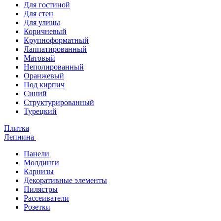
Для гостиной
Для стен
Для улицы
Коричневый
Крупноформатный
Лаппатированный
Матовый
Неполированный
Оранжевый
Под кирпич
Синий
Структурированный
Турецкий
Плитка
Лепнина
Панели
Молдинги
Карнизы
Декоративные элементы
Пилястры
Рассеиватели
Розетки