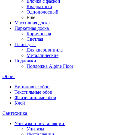
Ёлочка с фаской
Квадратный
Однополосный
Еще
Массивная доска
Паркетная доска
Коричневая
Светлая
Плинтуса
Для кварцвинила
Металлические
Подложки
Подложка Alpine Floor
Обои
Виниловые обои
Текстильные обои
Флизелиновые обои
Клей
Сантехника
Унитазы и инсталляции
Унитазы
Инсталляции