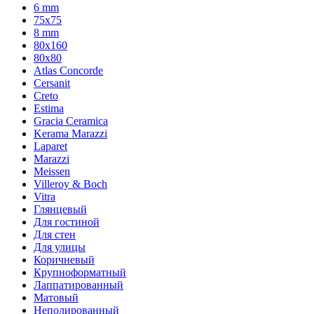
6 mm
75х75
8 mm
80x160
80x80
Atlas Concorde
Cersanit
Creto
Estima
Gracia Ceramica
Kerama Marazzi
Laparet
Marazzi
Meissen
Villeroy & Boch
Vitra
Глянцевый
Для гостиной
Для стен
Для улицы
Коричневый
Крупноформатный
Лаппатированный
Матовый
Неполированный