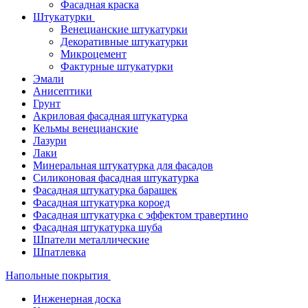
Фасадная краска
Штукатурки
Венецианские штукатурки
Декоративные штукатурки
Микроцемент
Фактурные штукатурки
Эмали
Анисептики
Грунт
Акриловая фасадная штукатурка
Кельмы венецианские
Лазури
Лаки
Минеральная штукатурка для фасадов
Силиконовая фасадная штукатурка
Фасадная штукатурка барашек
Фасадная штукатурка короед
Фасадная штукатурка с эффектом травертино
Фасадная штукатурка шуба
Шпатели металлические
Шпатлевка
Напольные покрытия
Инженерная доска