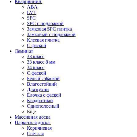
Кварцвинил
ABA
LVT
SPC
SPC с подложкой
Замковая SPC плитка
Замковый с подложкой
Клеевая плитка
С фаской
Ламинат
33 класс
33 класс 8 мм
34 класс
C фаской
Белый с фаской
Влагостойкий
Для кухни
Ёлочка с фаской
Квадратный
Однополосный
Еще
Массивная доска
Паркетная доска
Коричневая
Светлая