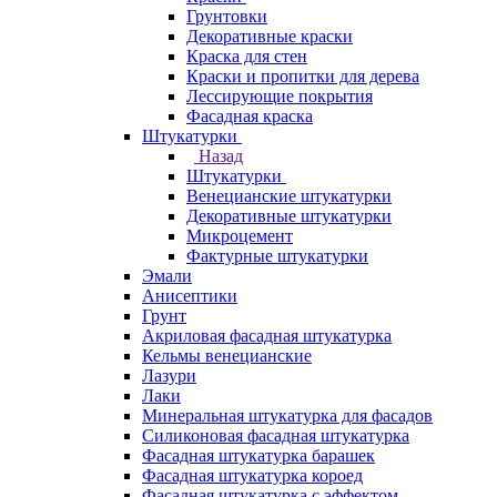
Грунтовки
Декоративные краски
Краска для стен
Краски и пропитки для дерева
Лессирующие покрытия
Фасадная краска
Штукатурки
Назад
Штукатурки
Венецианские штукатурки
Декоративные штукатурки
Микроцемент
Фактурные штукатурки
Эмали
Анисептики
Грунт
Акриловая фасадная штукатурка
Кельмы венецианские
Лазури
Лаки
Минеральная штукатурка для фасадов
Силиконовая фасадная штукатурка
Фасадная штукатурка барашек
Фасадная штукатурка короед
Фасадная штукатурка с эффектом