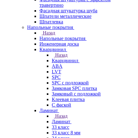
травертино
Фасадная штукатурка шуба
Шпатели металлические
Шпатлевка
Напольные покрытия
Назад
Напольные покрытия
Инженерная доска
Кварцвинил
Назад
Кварцвинил
ABA
LVT
SPC
SPC с подложкой
Замковая SPC плитка
Замковый с подложкой
Клеевая плитка
С фаской
Ламинат
Назад
Ламинат
33 класс
33 класс 8 мм