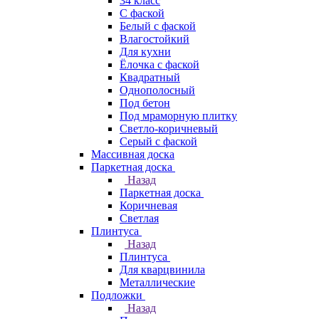
34 класс
C фаской
Белый с фаской
Влагостойкий
Для кухни
Ёлочка с фаской
Квадратный
Однополосный
Под бетон
Под мраморную плитку
Светло-коричневый
Серый с фаской
Массивная доска
Паркетная доска
Назад
Паркетная доска
Коричневая
Светлая
Плинтуса
Назад
Плинтуса
Для кварцвинила
Металлические
Подложки
Назад