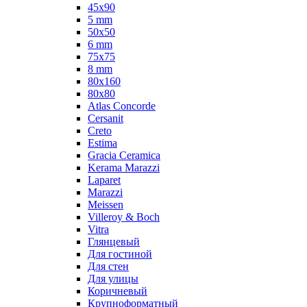
45x90
5 mm
50x50
6 mm
75х75
8 mm
80x160
80x80
Atlas Concorde
Cersanit
Creto
Estima
Gracia Ceramica
Kerama Marazzi
Laparet
Marazzi
Meissen
Villeroy & Boch
Vitra
Глянцевый
Для гостиной
Для стен
Для улицы
Коричневый
Крупноформатный