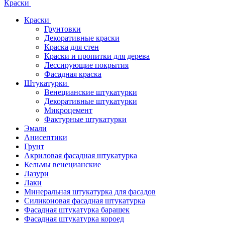
Краски
Краски
Грунтовки
Декоративные краски
Краска для стен
Краски и пропитки для дерева
Лессирующие покрытия
Фасадная краска
Штукатурки
Венецианские штукатурки
Декоративные штукатурки
Микроцемент
Фактурные штукатурки
Эмали
Анисептики
Грунт
Акриловая фасадная штукатурка
Кельмы венецианские
Лазури
Лаки
Минеральная штукатурка для фасадов
Силиконовая фасадная штукатурка
Фасадная штукатурка барашек
Фасадная штукатурка короед