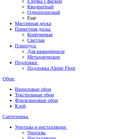
Ёлочка с фаской
Квадратный
Однополосный
Еще
Массивная доска
Паркетная доска
Коричневая
Светлая
Плинтуса
Для кварцвинила
Металлические
Подложки
Подложка Alpine Floor
Обои
Виниловые обои
Текстильные обои
Флизелиновые обои
Клей
Сантехника
Унитазы и инсталляции
Унитазы
Инсталляции