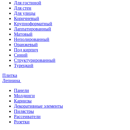
Для гостиной
Для стен
Для улицы
Коричневый
Крупноформатный
Лаппатированный
Матовый
Неполированный
Оранжевый
Под кирпич
Синий
Структурированный
Турецкий
Плитка
Лепнина
Панели
Молдинги
Карнизы
Декоративные элементы
Пилястры
Рассеиватели
Розетки