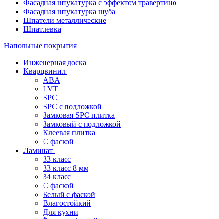
Фасадная штукатурка с эффектом травертино
Фасадная штукатурка шуба
Шпатели металлические
Шпатлевка
Напольные покрытия
Инженерная доска
Кварцвинил
ABA
LVT
SPC
SPC с подложкой
Замковая SPC плитка
Замковый с подложкой
Клеевая плитка
С фаской
Ламинат
33 класс
33 класс 8 мм
34 класс
C фаской
Белый с фаской
Влагостойкий
Для кухни