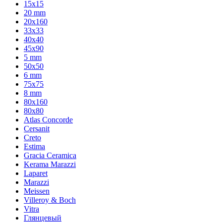
15x15
20 mm
20х160
33x33
40х40
45x90
5 mm
50x50
6 mm
75х75
8 mm
80x160
80x80
Atlas Concorde
Cersanit
Creto
Estima
Gracia Ceramica
Kerama Marazzi
Laparet
Marazzi
Meissen
Villeroy & Boch
Vitra
Глянцевый