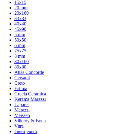
15x15
20 mm
20х160
33x33
40х40
45x90
5 mm
50x50
6 mm
75х75
8 mm
80x160
80x80
Atlas Concorde
Cersanit
Creto
Estima
Gracia Ceramica
Kerama Marazzi
Laparet
Marazzi
Meissen
Villeroy & Boch
Vitra
Глянцевый