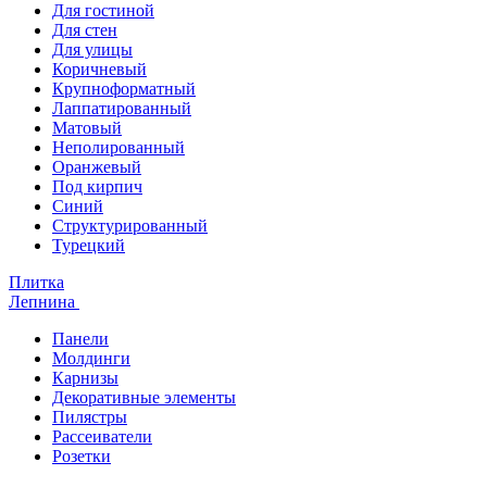
Для гостиной
Для стен
Для улицы
Коричневый
Крупноформатный
Лаппатированный
Матовый
Неполированный
Оранжевый
Под кирпич
Синий
Структурированный
Турецкий
Плитка
Лепнина
Панели
Молдинги
Карнизы
Декоративные элементы
Пилястры
Рассеиватели
Розетки