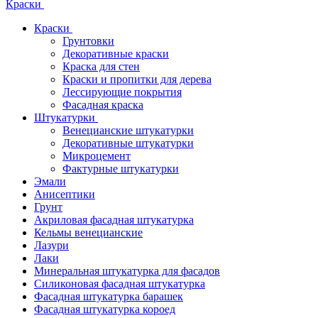
Краски
Краски
Грунтовки
Декоративные краски
Краска для стен
Краски и пропитки для дерева
Лессирующие покрытия
Фасадная краска
Штукатурки
Венецианские штукатурки
Декоративные штукатурки
Микроцемент
Фактурные штукатурки
Эмали
Анисептики
Грунт
Акриловая фасадная штукатурка
Кельмы венецианские
Лазури
Лаки
Минеральная штукатурка для фасадов
Силиконовая фасадная штукатурка
Фасадная штукатурка барашек
Фасадная штукатурка короед