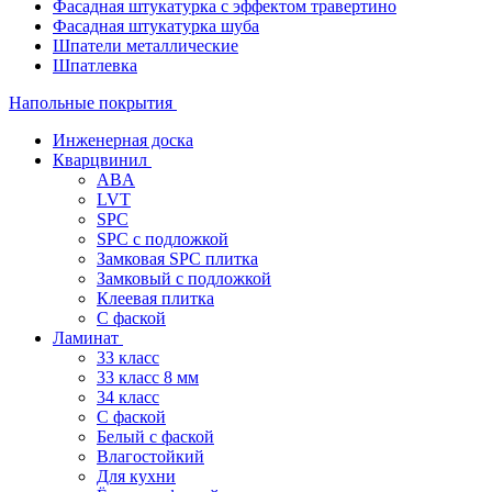
Фасадная штукатурка с эффектом травертино
Фасадная штукатурка шуба
Шпатели металлические
Шпатлевка
Напольные покрытия
Инженерная доска
Кварцвинил
ABA
LVT
SPC
SPC с подложкой
Замковая SPC плитка
Замковый с подложкой
Клеевая плитка
С фаской
Ламинат
33 класс
33 класс 8 мм
34 класс
C фаской
Белый с фаской
Влагостойкий
Для кухни