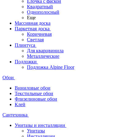
Ёлочка с фаской
Квадратный
Однополосный
Еще
Массивная доска
Паркетная доска
Коричневая
Светлая
Плинтуса
Для кварцвинила
Металлические
Подложки
Подложка Alpine Floor
Обои
Виниловые обои
Текстильные обои
Флизелиновые обои
Клей
Сантехника
Унитазы и инсталляции
Унитазы
Инсталляции