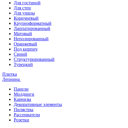
Для гостиной
Для стен
Для улицы
Коричневый
Крупноформатный
Лаппатированный
Матовый
Неполированный
Оранжевый
Под кирпич
Синий
Структурированный
Турецкий
Плитка
Лепнина
Панели
Молдинги
Карнизы
Декоративные элементы
Пилястры
Рассеиватели
Розетки