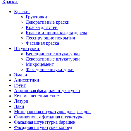
Краски
Краски
Грунтовки
Декоративные краски
Краска для стен
Краски и пропитки для дерева
Лессирующие покрытия
Фасадная краска
Штукатурки
Венецианские штукатурки
Декоративные штукатурки
Микроцемент
Фактурные штукатурки
Эмали
Анисептики
Грунт
Акриловая фасадная штукатурка
Кельмы венецианские
Лазури
Лаки
Минеральная штукатурка для фасадов
Силиконовая фасадная штукатурка
Фасадная штукатурка барашек
Фасадная штукатурка короед