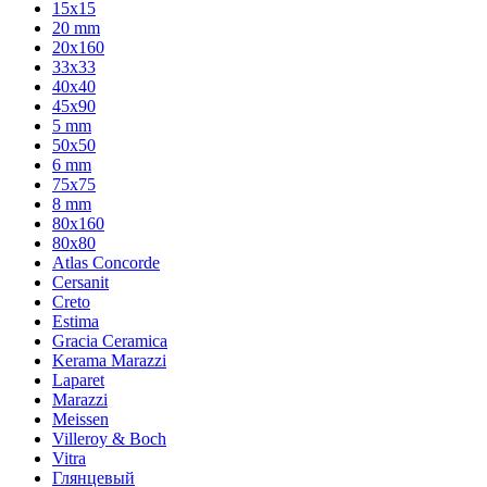
15x15
20 mm
20х160
33x33
40х40
45x90
5 mm
50x50
6 mm
75х75
8 mm
80x160
80x80
Atlas Concorde
Cersanit
Creto
Estima
Gracia Ceramica
Kerama Marazzi
Laparet
Marazzi
Meissen
Villeroy & Boch
Vitra
Глянцевый