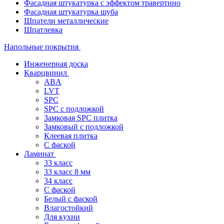
Фасадная штукатурка с эффектом травертино
Фасадная штукатурка шуба
Шпатели металлические
Шпатлевка
Напольные покрытия
Инженерная доска
Кварцвинил
ABA
LVT
SPC
SPC с подложкой
Замковая SPC плитка
Замковый с подложкой
Клеевая плитка
С фаской
Ламинат
33 класс
33 класс 8 мм
34 класс
C фаской
Белый с фаской
Влагостойкий
Для кухни