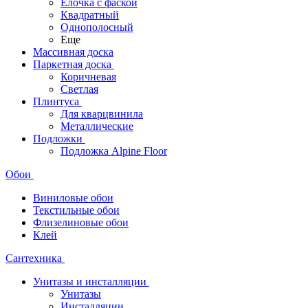
Ёлочка с фаской
Квадратный
Однополосный
Еще
Массивная доска
Паркетная доска
Коричневая
Светлая
Плинтуса
Для кварцвинила
Металлические
Подложки
Подложка Alpine Floor
Обои
Виниловые обои
Текстильные обои
Флизелиновые обои
Клей
Сантехника
Унитазы и инсталляции
Унитазы
Инсталляции