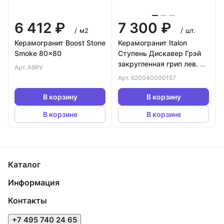
6 412 ₽
7 300 ₽
/
м2
/
шт.
Керамогранит Boost Stone
Керамогранит Italon
Smoke 80x80
Ступень Дискавер Грэй
закругленная грип лев. Х2
Арт.
A9RV
30х60
Арт.
620040000157
В корзину
В корзину
В корзине
В корзине
Каталог
Информация
Контакты
+7 495 740 24 65