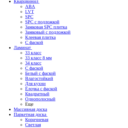
Кварцвинил
ABA
LVT
SPC
SPC с подложкой
Замковая SPC плитка
Замковый с подложкой
Клеевая плитка
С фаской
Ламинат
33 класс
33 класс 8 мм
34 класс
C фаской
Белый с фаской
Влагостойкий
Для кухни
Ёлочка с фаской
Квадратный
Однополосный
Еще
Массивная доска
Паркетная доска
Коричневая
Светлая