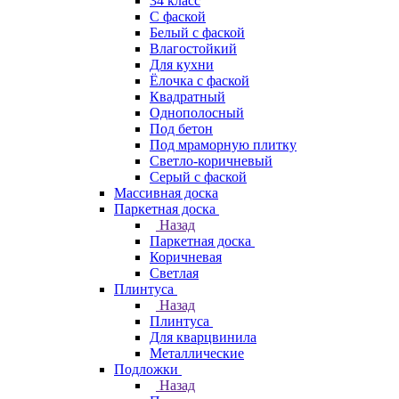
34 класс
C фаской
Белый с фаской
Влагостойкий
Для кухни
Ёлочка с фаской
Квадратный
Однополосный
Под бетон
Под мраморную плитку
Светло-коричневый
Серый с фаской
Массивная доска
Паркетная доска
Назад
Паркетная доска
Коричневая
Светлая
Плинтуса
Назад
Плинтуса
Для кварцвинила
Металлические
Подложки
Назад