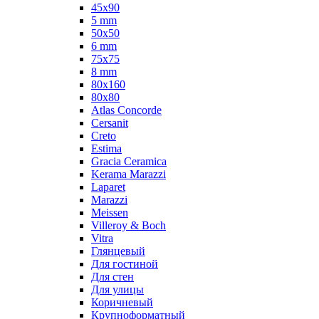
45x90
5 mm
50x50
6 mm
75х75
8 mm
80x160
80x80
Atlas Concorde
Cersanit
Creto
Estima
Gracia Ceramica
Kerama Marazzi
Laparet
Marazzi
Meissen
Villeroy & Boch
Vitra
Глянцевый
Для гостиной
Для стен
Для улицы
Коричневый
Крупноформатный