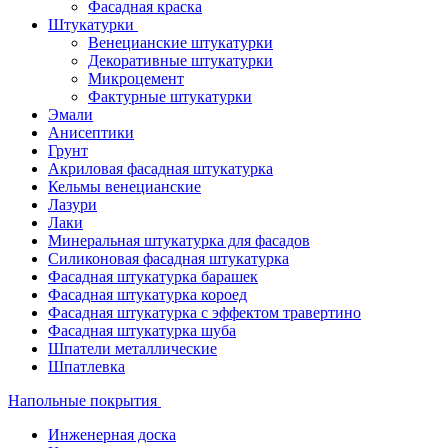
Фасадная краска
Штукатурки
Венецианские штукатурки
Декоративные штукатурки
Микроцемент
Фактурные штукатурки
Эмали
Анисептики
Грунт
Акриловая фасадная штукатурка
Кельмы венецианские
Лазури
Лаки
Минеральная штукатурка для фасадов
Силиконовая фасадная штукатурка
Фасадная штукатурка барашек
Фасадная штукатурка короед
Фасадная штукатурка с эффектом травертино
Фасадная штукатурка шуба
Шпатели металлические
Шпатлевка
Напольные покрытия
Инженерная доска