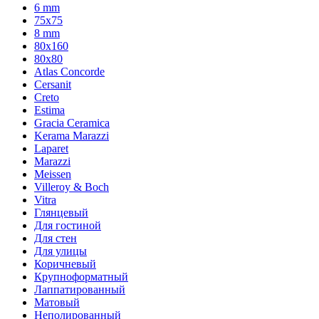
6 mm
75х75
8 mm
80x160
80x80
Atlas Concorde
Cersanit
Creto
Estima
Gracia Ceramica
Kerama Marazzi
Laparet
Marazzi
Meissen
Villeroy & Boch
Vitra
Глянцевый
Для гостиной
Для стен
Для улицы
Коричневый
Крупноформатный
Лаппатированный
Матовый
Неполированный