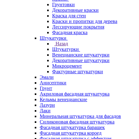
Грунтовки
Декоративные краски
Краска для стен
Краски и пропитки для дерева
Лессирующие покрытия
Фасадная краска
Штукатурки
Назад
Штукатурки
Венецианские штукатурки
Декоративные штукатурки
Микроцемент
Фактурные штукатурки
Эмали
Анисептики
Грунт
Акриловая фасадная штукатурка
Кельмы венецианские
Лазури
Лаки
Минеральная штукатурка для фасадов
Силиконовая фасадная штукатурка
Фасадная штукатурка барашек
Фасадная штукатурка короед
Фасадная штукатурка с эффектом