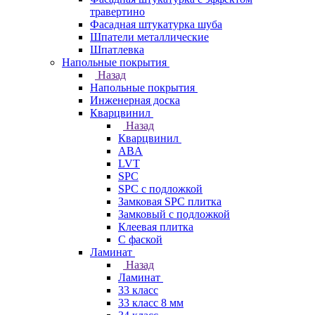
травертино
Фасадная штукатурка шуба
Шпатели металлические
Шпатлевка
Напольные покрытия
Назад
Напольные покрытия
Инженерная доска
Кварцвинил
Назад
Кварцвинил
ABA
LVT
SPC
SPC с подложкой
Замковая SPC плитка
Замковый с подложкой
Клеевая плитка
С фаской
Ламинат
Назад
Ламинат
33 класс
33 класс 8 мм