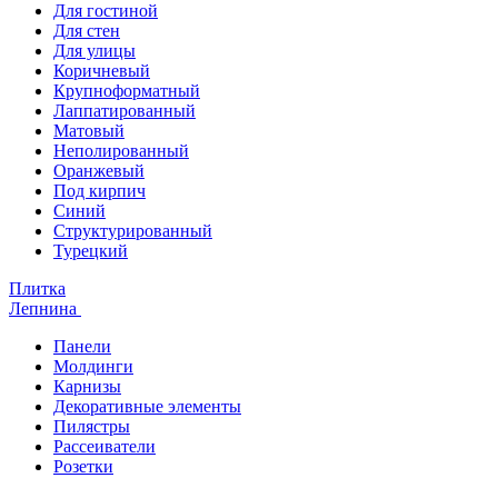
Для гостиной
Для стен
Для улицы
Коричневый
Крупноформатный
Лаппатированный
Матовый
Неполированный
Оранжевый
Под кирпич
Синий
Структурированный
Турецкий
Плитка
Лепнина
Панели
Молдинги
Карнизы
Декоративные элементы
Пилястры
Рассеиватели
Розетки