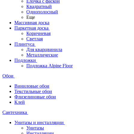
Ёлочка с фаской
Квадратный
Однополосный
Еще
Массивная доска
Паркетная доска
Коричневая
Светлая
Плинтуса
Для кварцвинила
Металлические
Подложки
Подложка Alpine Floor
Обои
Виниловые обои
Текстильные обои
Флизелиновые обои
Клей
Сантехника
Унитазы и инсталляции
Унитазы
Инсталляции