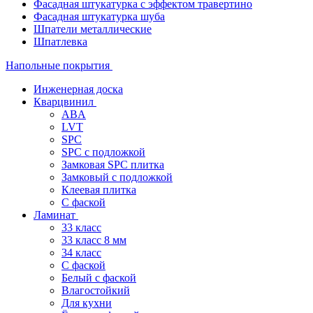
Фасадная штукатурка с эффектом травертино
Фасадная штукатурка шуба
Шпатели металлические
Шпатлевка
Напольные покрытия
Инженерная доска
Кварцвинил
ABA
LVT
SPC
SPC с подложкой
Замковая SPC плитка
Замковый с подложкой
Клеевая плитка
С фаской
Ламинат
33 класс
33 класс 8 мм
34 класс
C фаской
Белый с фаской
Влагостойкий
Для кухни