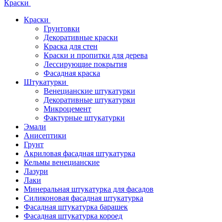
Краски
Краски
Грунтовки
Декоративные краски
Краска для стен
Краски и пропитки для дерева
Лессирующие покрытия
Фасадная краска
Штукатурки
Венецианские штукатурки
Декоративные штукатурки
Микроцемент
Фактурные штукатурки
Эмали
Анисептики
Грунт
Акриловая фасадная штукатурка
Кельмы венецианские
Лазури
Лаки
Минеральная штукатурка для фасадов
Силиконовая фасадная штукатурка
Фасадная штукатурка барашек
Фасадная штукатурка короед