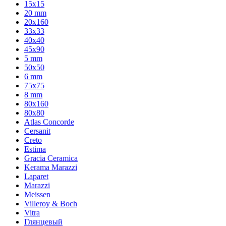
15x15
20 mm
20х160
33x33
40х40
45x90
5 mm
50x50
6 mm
75х75
8 mm
80x160
80x80
Atlas Concorde
Cersanit
Creto
Estima
Gracia Ceramica
Kerama Marazzi
Laparet
Marazzi
Meissen
Villeroy & Boch
Vitra
Глянцевый