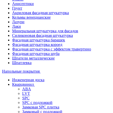
Анисептики
Грунт
Акриловая фасадная штукатурка
Кельмы венецианские
Лазури
Лаки
Минеральная штукатурка для фасадов
Силиконовая фасадная штукатурка
Фасадная штукатурка барашек
Фасадная штукатурка короед
Фасадная штукатурка с эффектом травертино
Фасадная штукатурка шуба
Шпатели металлические
Шпатлевка
Напольные покрытия
Инженерная доска
Кварцвинил
ABA
LVT
SPC
SPC с подложкой
Замковая SPC плитка
Замковый с подложкой