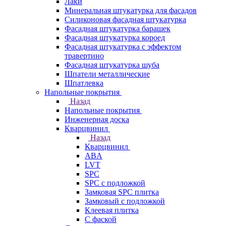
Лаки
Минеральная штукатурка для фасадов
Силиконовая фасадная штукатурка
Фасадная штукатурка барашек
Фасадная штукатурка короед
Фасадная штукатурка с эффектом
травертино
Фасадная штукатурка шуба
Шпатели металлические
Шпатлевка
Напольные покрытия
Назад
Напольные покрытия
Инженерная доска
Кварцвинил
Назад
Кварцвинил
ABA
LVT
SPC
SPC с подложкой
Замковая SPC плитка
Замковый с подложкой
Клеевая плитка
С фаской