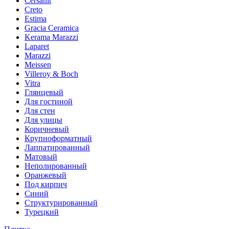
Cersanit
Creto
Estima
Gracia Ceramica
Kerama Marazzi
Laparet
Marazzi
Meissen
Villeroy & Boch
Vitra
Глянцевый
Для гостиной
Для стен
Для улицы
Коричневый
Крупноформатный
Лаппатированный
Матовый
Неполированный
Оранжевый
Под кирпич
Синий
Структурированный
Турецкий