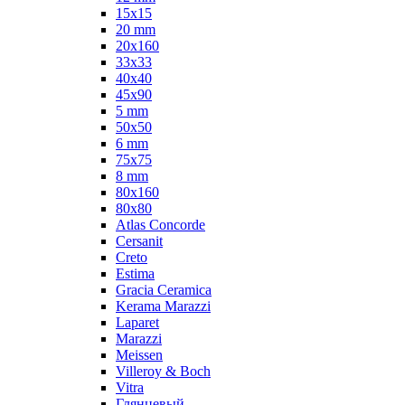
15x15
20 mm
20х160
33x33
40х40
45x90
5 mm
50x50
6 mm
75х75
8 mm
80x160
80x80
Atlas Concorde
Cersanit
Creto
Estima
Gracia Ceramica
Kerama Marazzi
Laparet
Marazzi
Meissen
Villeroy & Boch
Vitra
Глянцевый