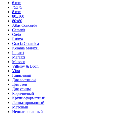
6 mm
75х75
8 mm
80x160
80x80
Atlas Concorde
Cersanit
Creto
Estima
Gracia Ceramica
Kerama Marazzi
Laparet
Marazzi
Meissen
Villeroy & Boch
Vitra
Глянцевый
Для гостиной
Для стен
Для улицы
Коричневый
Крупноформатный
Лаппатированный
Матовый
Неполированный