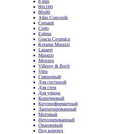
8 mm
80x160
80x80
Atlas Concorde
Cersanit
Creto
Estima
Gracia Ceramica
Kerama Marazzi
Laparet
Marazzi
Meissen
Villeroy & Boch
Vitra
Глянцевый
Для гостиной
Для стен
Для улицы
Коричневый
Крупноформатный
Лаппатированный
Матовый
Неполированный
Оранжевый
Под кирпич