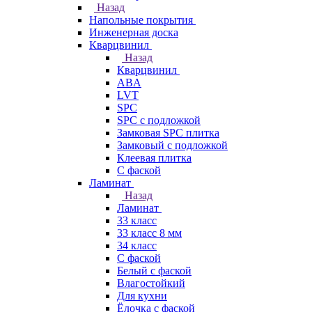
Назад
Напольные покрытия
Инженерная доска
Кварцвинил
Назад
Кварцвинил
ABA
LVT
SPC
SPC с подложкой
Замковая SPC плитка
Замковый с подложкой
Клеевая плитка
С фаской
Ламинат
Назад
Ламинат
33 класс
33 класс 8 мм
34 класс
C фаской
Белый с фаской
Влагостойкий
Для кухни
Ёлочка с фаской