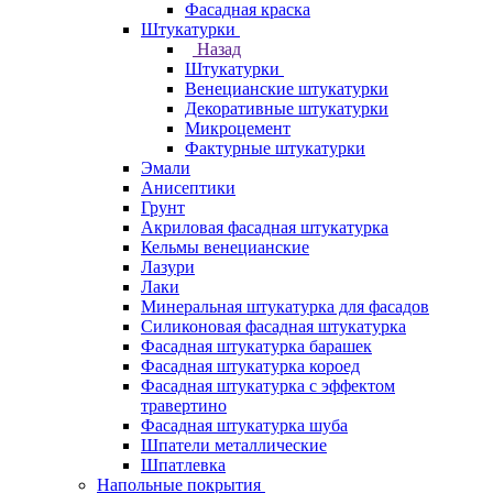
Фасадная краска
Штукатурки
Назад
Штукатурки
Венецианские штукатурки
Декоративные штукатурки
Микроцемент
Фактурные штукатурки
Эмали
Анисептики
Грунт
Акриловая фасадная штукатурка
Кельмы венецианские
Лазури
Лаки
Минеральная штукатурка для фасадов
Силиконовая фасадная штукатурка
Фасадная штукатурка барашек
Фасадная штукатурка короед
Фасадная штукатурка с эффектом
травертино
Фасадная штукатурка шуба
Шпатели металлические
Шпатлевка
Напольные покрытия