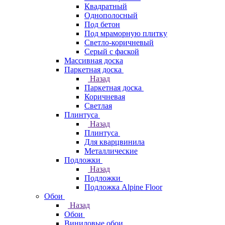
Квадратный
Однополосный
Под бетон
Под мраморную плитку
Светло-коричневый
Серый с фаской
Массивная доска
Паркетная доска
Назад
Паркетная доска
Коричневая
Светлая
Плинтуса
Назад
Плинтуса
Для кварцвинила
Металлические
Подложки
Назад
Подложки
Подложка Alpine Floor
Обои
Назад
Обои
Виниловые обои