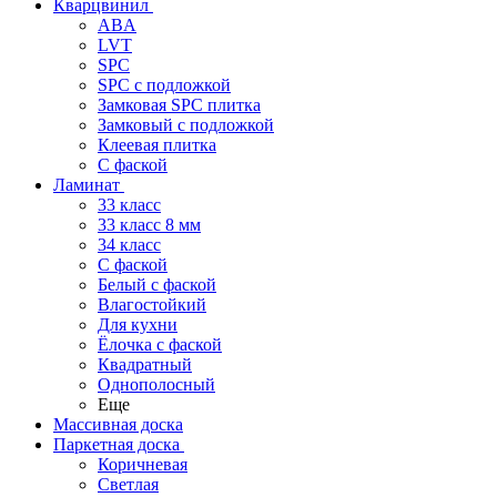
Кварцвинил
ABA
LVT
SPC
SPC с подложкой
Замковая SPC плитка
Замковый с подложкой
Клеевая плитка
С фаской
Ламинат
33 класс
33 класс 8 мм
34 класс
C фаской
Белый с фаской
Влагостойкий
Для кухни
Ёлочка с фаской
Квадратный
Однополосный
Еще
Массивная доска
Паркетная доска
Коричневая
Светлая