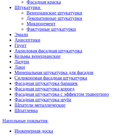
Фасадная краска
Штукатурки
Венецианские штукатурки
Декоративные штукатурки
Микроцемент
Фактурные штукатурки
Эмали
Анисептики
Грунт
Акриловая фасадная штукатурка
Кельмы венецианские
Лазури
Лаки
Минеральная штукатурка для фасадов
Силиконовая фасадная штукатурка
Фасадная штукатурка барашек
Фасадная штукатурка короед
Фасадная штукатурка с эффектом травертино
Фасадная штукатурка шуба
Шпатели металлические
Шпатлевка
Напольные покрытия
Инженерная доска