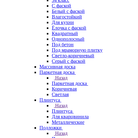
34 класс
C фаской
Белый с фаской
Влагостойкий
Для кухни
Ёлочка с фаской
Квадратный
Однополосный
Под бетон
Под мраморную плитку
Светло-коричневый
Серый с фаской
Массивная доска
Паркетная доска
Назад
Паркетная доска
Коричневая
Светлая
Плинтуса
Назад
Плинтуса
Для кварцвинила
Металлические
Подложки
Назад