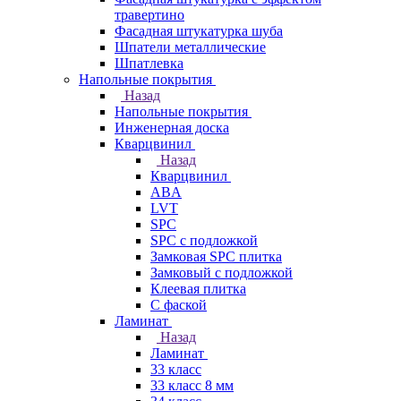
травертино
Фасадная штукатурка шуба
Шпатели металлические
Шпатлевка
Напольные покрытия
Назад
Напольные покрытия
Инженерная доска
Кварцвинил
Назад
Кварцвинил
ABA
LVT
SPC
SPC с подложкой
Замковая SPC плитка
Замковый с подложкой
Клеевая плитка
С фаской
Ламинат
Назад
Ламинат
33 класс
33 класс 8 мм