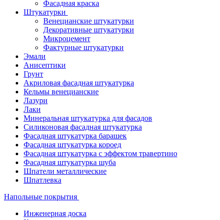
Фасадная краска
Штукатурки
Венецианские штукатурки
Декоративные штукатурки
Микроцемент
Фактурные штукатурки
Эмали
Анисептики
Грунт
Акриловая фасадная штукатурка
Кельмы венецианские
Лазури
Лаки
Минеральная штукатурка для фасадов
Силиконовая фасадная штукатурка
Фасадная штукатурка барашек
Фасадная штукатурка короед
Фасадная штукатурка с эффектом травертино
Фасадная штукатурка шуба
Шпатели металлические
Шпатлевка
Напольные покрытия
Инженерная доска