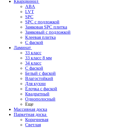
Кварцвинил
ABA
LVT
SPC
SPC с подложкой
Замковая SPC плитка
Замковый с подложкой
Клеевая плитка
С фаской
Ламинат
33 класс
33 класс 8 мм
34 класс
C фаской
Белый с фаской
Влагостойкий
Для кухни
Ёлочка с фаской
Квадратный
Однополосный
Еще
Массивная доска
Паркетная доска
Коричневая
Светлая