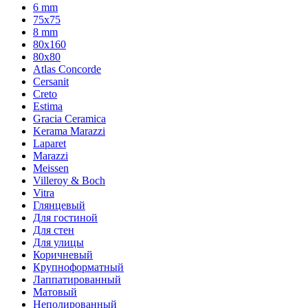
6 mm
75х75
8 mm
80x160
80x80
Atlas Concorde
Cersanit
Creto
Estima
Gracia Ceramica
Kerama Marazzi
Laparet
Marazzi
Meissen
Villeroy & Boch
Vitra
Глянцевый
Для гостиной
Для стен
Для улицы
Коричневый
Крупноформатный
Лаппатированный
Матовый
Неполированный