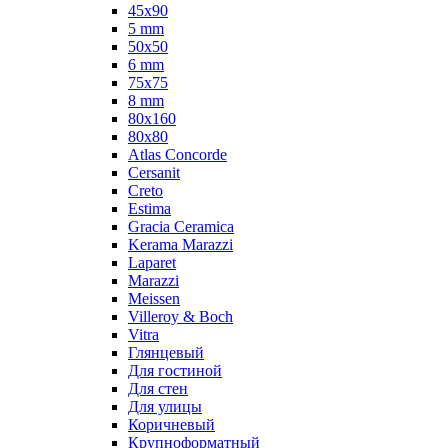
45x90
5 mm
50x50
6 mm
75х75
8 mm
80x160
80x80
Atlas Concorde
Cersanit
Creto
Estima
Gracia Ceramica
Kerama Marazzi
Laparet
Marazzi
Meissen
Villeroy & Boch
Vitra
Глянцевый
Для гостиной
Для стен
Для улицы
Коричневый
Крупноформатный