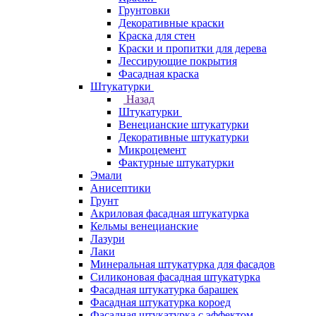
Грунтовки
Декоративные краски
Краска для стен
Краски и пропитки для дерева
Лессирующие покрытия
Фасадная краска
Штукатурки
Назад
Штукатурки
Венецианские штукатурки
Декоративные штукатурки
Микроцемент
Фактурные штукатурки
Эмали
Анисептики
Грунт
Акриловая фасадная штукатурка
Кельмы венецианские
Лазури
Лаки
Минеральная штукатурка для фасадов
Силиконовая фасадная штукатурка
Фасадная штукатурка барашек
Фасадная штукатурка короед
Фасадная штукатурка с эффектом