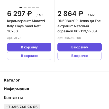
6 297 ₽
2 864 ₽
/
м2
/
м2
Керамогранит Marazzi
DD508020R Чеппо ди Гре
Italy Clays Sand Rett.
антрацит матовый
30х60
обрезной 60x119,5x0,9
керамогранит
Арт.
MLV8
Арт.
DD508020R
В корзину
В корзину
В корзине
В корзине
Каталог
Информация
Контакты
+7 495 740 24 65