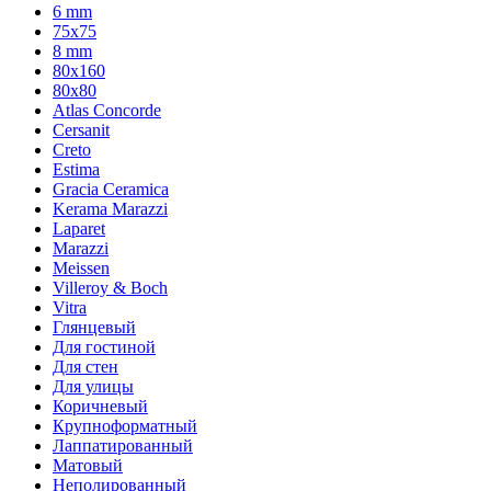
6 mm
75х75
8 mm
80x160
80x80
Atlas Concorde
Cersanit
Creto
Estima
Gracia Ceramica
Kerama Marazzi
Laparet
Marazzi
Meissen
Villeroy & Boch
Vitra
Глянцевый
Для гостиной
Для стен
Для улицы
Коричневый
Крупноформатный
Лаппатированный
Матовый
Неполированный