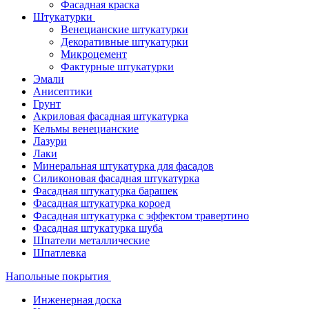
Фасадная краска
Штукатурки
Венецианские штукатурки
Декоративные штукатурки
Микроцемент
Фактурные штукатурки
Эмали
Анисептики
Грунт
Акриловая фасадная штукатурка
Кельмы венецианские
Лазури
Лаки
Минеральная штукатурка для фасадов
Силиконовая фасадная штукатурка
Фасадная штукатурка барашек
Фасадная штукатурка короед
Фасадная штукатурка с эффектом травертино
Фасадная штукатурка шуба
Шпатели металлические
Шпатлевка
Напольные покрытия
Инженерная доска