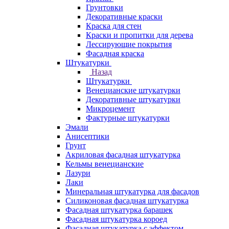
Грунтовки
Декоративные краски
Краска для стен
Краски и пропитки для дерева
Лессирующие покрытия
Фасадная краска
Штукатурки
Назад
Штукатурки
Венецианские штукатурки
Декоративные штукатурки
Микроцемент
Фактурные штукатурки
Эмали
Анисептики
Грунт
Акриловая фасадная штукатурка
Кельмы венецианские
Лазури
Лаки
Минеральная штукатурка для фасадов
Силиконовая фасадная штукатурка
Фасадная штукатурка барашек
Фасадная штукатурка короед
Фасадная штукатурка с эффектом