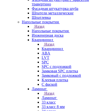
травертино
Фасадная штукатурка шуба
Шпатели металлические
Шпатлевка
Напольные покрытия
Назад
Напольные покрытия
Инженерная доска
Кварцвинил
Назад
Кварцвинил
ABA
LVT
SPC
SPC с подложкой
Замковая SPC плитка
Замковый с подложкой
Клеевая плитка
С фаской
Ламинат
Назад
Ламинат
33 класс
33 класс 8 мм