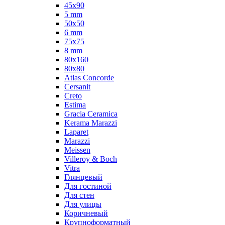
45x90
5 mm
50x50
6 mm
75х75
8 mm
80x160
80x80
Atlas Concorde
Cersanit
Creto
Estima
Gracia Ceramica
Kerama Marazzi
Laparet
Marazzi
Meissen
Villeroy & Boch
Vitra
Глянцевый
Для гостиной
Для стен
Для улицы
Коричневый
Крупноформатный