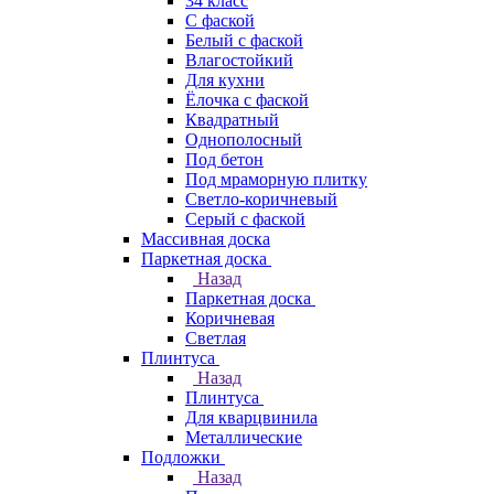
34 класс
C фаской
Белый с фаской
Влагостойкий
Для кухни
Ёлочка с фаской
Квадратный
Однополосный
Под бетон
Под мраморную плитку
Светло-коричневый
Серый с фаской
Массивная доска
Паркетная доска
Назад
Паркетная доска
Коричневая
Светлая
Плинтуса
Назад
Плинтуса
Для кварцвинила
Металлические
Подложки
Назад