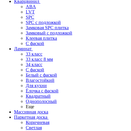
Кварцвинил
ABA
LVT
SPC
SPC с подложкой
Замковая SPC плитка
Замковый с подложкой
Клеевая плитка
С фаской
Ламинат
33 класс
33 класс 8 мм
34 класс
C фаской
Белый с фаской
Влагостойкий
Для кухни
Ёлочка с фаской
Квадратный
Однополосный
Еще
Массивная доска
Паркетная доска
Коричневая
Светлая