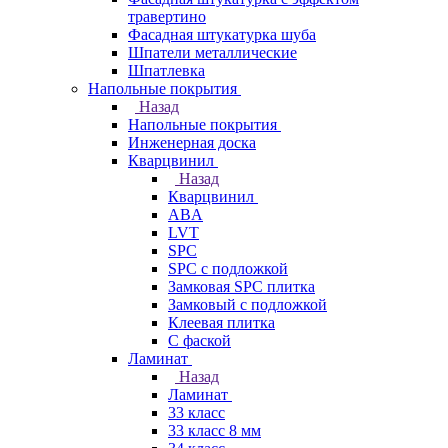
травертино
Фасадная штукатурка шуба
Шпатели металлические
Шпатлевка
Напольные покрытия
Назад
Напольные покрытия
Инженерная доска
Кварцвинил
Назад
Кварцвинил
ABA
LVT
SPC
SPC с подложкой
Замковая SPC плитка
Замковый с подложкой
Клеевая плитка
С фаской
Ламинат
Назад
Ламинат
33 класс
33 класс 8 мм