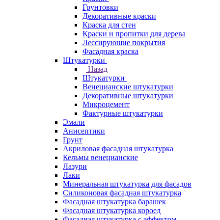
Грунтовки
Декоративные краски
Краска для стен
Краски и пропитки для дерева
Лессирующие покрытия
Фасадная краска
Штукатурки
Назад
Штукатурки
Венецианские штукатурки
Декоративные штукатурки
Микроцемент
Фактурные штукатурки
Эмали
Анисептики
Грунт
Акриловая фасадная штукатурка
Кельмы венецианские
Лазури
Лаки
Минеральная штукатурка для фасадов
Силиконовая фасадная штукатурка
Фасадная штукатурка барашек
Фасадная штукатурка короед
Фасадная штукатурка с эффектом