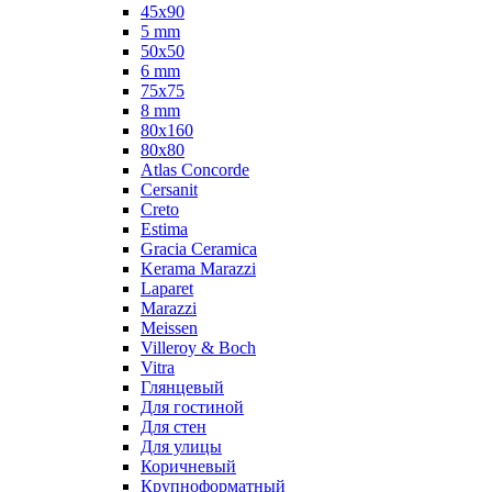
45x90
5 mm
50x50
6 mm
75х75
8 mm
80x160
80x80
Atlas Concorde
Cersanit
Creto
Estima
Gracia Ceramica
Kerama Marazzi
Laparet
Marazzi
Meissen
Villeroy & Boch
Vitra
Глянцевый
Для гостиной
Для стен
Для улицы
Коричневый
Крупноформатный