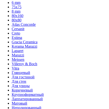
6 mm
75х75
8 mm
80x160
80x80
Atlas Concorde
Cersanit
Creto
Estima
Gracia Ceramica
Kerama Marazzi
Laparet
Marazzi
Meissen
Villeroy & Boch
Vitra
Глянцевый
Для гостиной
Для стен
Для улицы
Коричневый
Крупноформатный
Лаппатированный
Матовый
Неполированный