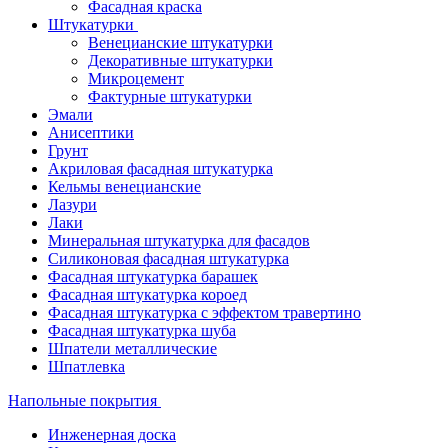
Фасадная краска
Штукатурки
Венецианские штукатурки
Декоративные штукатурки
Микроцемент
Фактурные штукатурки
Эмали
Анисептики
Грунт
Акриловая фасадная штукатурка
Кельмы венецианские
Лазури
Лаки
Минеральная штукатурка для фасадов
Силиконовая фасадная штукатурка
Фасадная штукатурка барашек
Фасадная штукатурка короед
Фасадная штукатурка с эффектом травертино
Фасадная штукатурка шуба
Шпатели металлические
Шпатлевка
Напольные покрытия
Инженерная доска