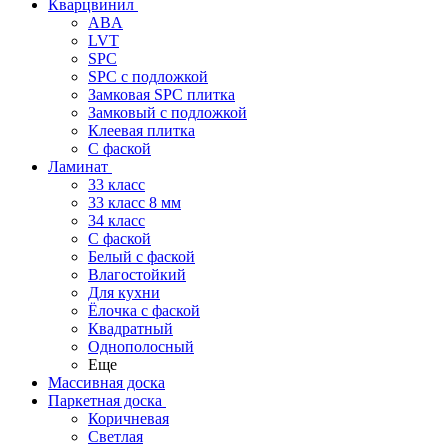
Кварцвинил
ABA
LVT
SPC
SPC с подложкой
Замковая SPC плитка
Замковый с подложкой
Клеевая плитка
С фаской
Ламинат
33 класс
33 класс 8 мм
34 класс
C фаской
Белый с фаской
Влагостойкий
Для кухни
Ёлочка с фаской
Квадратный
Однополосный
Еще
Массивная доска
Паркетная доска
Коричневая
Светлая