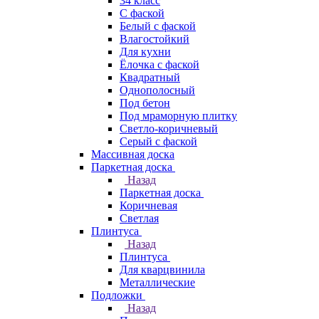
34 класс
C фаской
Белый с фаской
Влагостойкий
Для кухни
Ёлочка с фаской
Квадратный
Однополосный
Под бетон
Под мраморную плитку
Светло-коричневый
Серый с фаской
Массивная доска
Паркетная доска
Назад
Паркетная доска
Коричневая
Светлая
Плинтуса
Назад
Плинтуса
Для кварцвинила
Металлические
Подложки
Назад