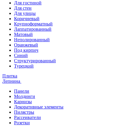
Для гостиной
Для стен
Для улицы
Коричневый
Крупноформатный
Лаппатированный
Матовый
Неполированный
Оранжевый
Под кирпич
Синий
Структурированный
Турецкий
Плитка
Лепнина
Панели
Молдинги
Карнизы
Декоративные элементы
Пилястры
Рассеиватели
Розетки