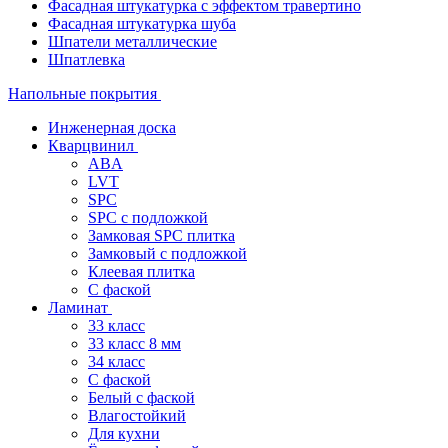
Фасадная штукатурка с эффектом травертино
Фасадная штукатурка шуба
Шпатели металлические
Шпатлевка
Напольные покрытия
Инженерная доска
Кварцвинил
ABA
LVT
SPC
SPC с подложкой
Замковая SPC плитка
Замковый с подложкой
Клеевая плитка
С фаской
Ламинат
33 класс
33 класс 8 мм
34 класс
C фаской
Белый с фаской
Влагостойкий
Для кухни