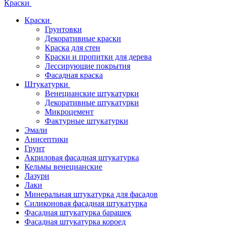
Краски
Краски
Грунтовки
Декоративные краски
Краска для стен
Краски и пропитки для дерева
Лессирующие покрытия
Фасадная краска
Штукатурки
Венецианские штукатурки
Декоративные штукатурки
Микроцемент
Фактурные штукатурки
Эмали
Анисептики
Грунт
Акриловая фасадная штукатурка
Кельмы венецианские
Лазури
Лаки
Минеральная штукатурка для фасадов
Силиконовая фасадная штукатурка
Фасадная штукатурка барашек
Фасадная штукатурка короед