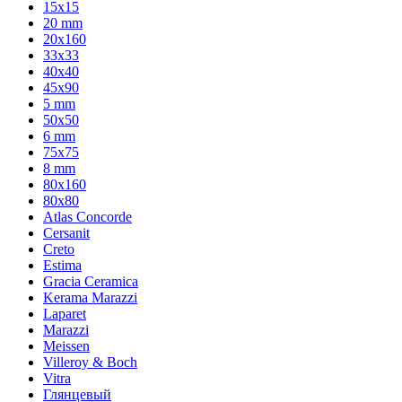
15x15
20 mm
20х160
33x33
40х40
45x90
5 mm
50x50
6 mm
75х75
8 mm
80x160
80x80
Atlas Concorde
Cersanit
Creto
Estima
Gracia Ceramica
Kerama Marazzi
Laparet
Marazzi
Meissen
Villeroy & Boch
Vitra
Глянцевый