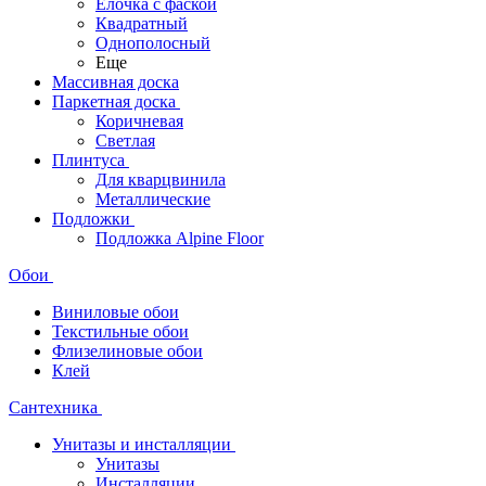
Ёлочка с фаской
Квадратный
Однополосный
Еще
Массивная доска
Паркетная доска
Коричневая
Светлая
Плинтуса
Для кварцвинила
Металлические
Подложки
Подложка Alpine Floor
Обои
Виниловые обои
Текстильные обои
Флизелиновые обои
Клей
Сантехника
Унитазы и инсталляции
Унитазы
Инсталляции