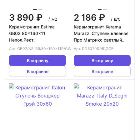
3 890 ₽
2 186 ₽
/
м2
/
шт.
Керамогранит Estima
Керамогранит Kerama
GB02 80x160x11
Marazzi Ступень клееная
Непол.Рект.
Про Матрикс светлый
обрезной 33х60
Арт.
GB02/NS_R9/80x160x11R/GW
Арт.
DD602000R\GCF
В корзину
В корзину
В корзине
В корзине